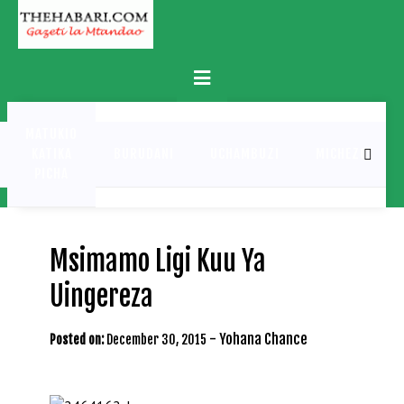
Skip
to
content
Primary
Menu
MATUKIO
KATIKA
BURUDANI
UCHAMBUZI
MICHEZO
PICHA
Msimamo Ligi Kuu Ya
Uingereza
-
Yohana Chance
Posted on:
December 30, 2015