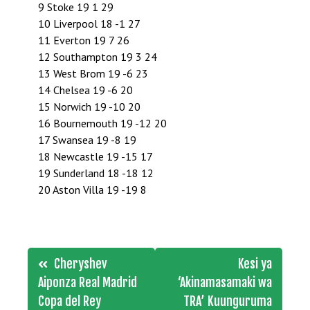
9 Stoke 19 1 29
10 Liverpool 18 -1 27
11 Everton 19 7 26
12 Southampton 19 3 24
13 West Brom 19 -6 23
14 Chelsea 19 -6 20
15 Norwich 19 -10 20
16 Bournemouth 19 -12 20
17 Swansea 19 -8 19
18 Newcastle 19 -15 17
19 Sunderland 18 -18 12
20 Aston Villa 19 -19 8
Post
Cheryshev
Kesi ya
navigation
Aiponza Real Madrid
‘Akinamasamaki wa
Copa del Rey
TRA’ Kuunguruma