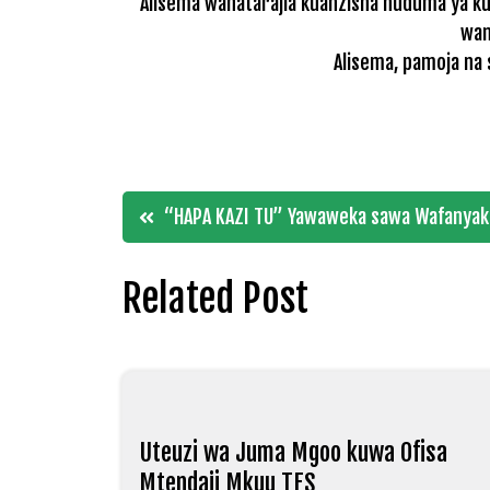
Alisema wanatarajia kuanzisha huduma ya ku
wana
Alisema, pamoja na 
Post
“HAPA KAZI TU” Yawaweka sawa Wafanyak
navigation
Related Post
Uteuzi wa Juma Mgoo kuwa Ofisa
Mtendaji Mkuu TFS