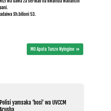
wizi wa dawa za serikali na kwamba wananchi
aani.
daiwa Sh.bilioni 53.
MO Apata Tunzo Nyingine
Polisi yamsaka ‘bosi’ wa UVCCM
Arusha