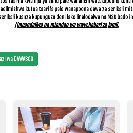
toa taarifa kwa njia ya simu pale wananchi watakapoona kuna 
elimishwa kutoa taarifa pale wanapoona dawa za serikali mit
serikali kuanza kupunguza deni lake linalodaiwa na MSD bado ina
(Imeandaliwa na mtandao wa www.habari za jamii.
azi wa DAWASCO