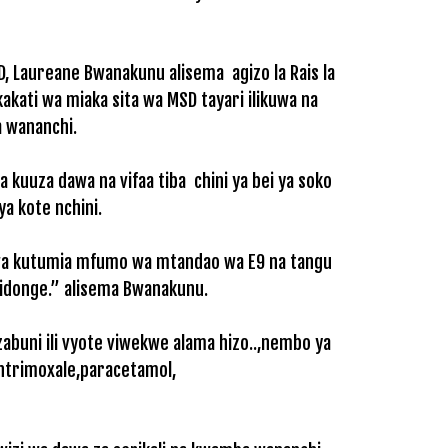
 Laureane Bwanakunu alisema agizo la Rais la
kati wa miaka sita wa MSD tayari ilikuwa na
 wananchi.
kuuza dawa na vifaa tiba chini ya bei ya soko
a kote nchini.
i kwa kutumia mfumo wa mtandao wa E9 na tangu
 vidonge.” alisema Bwanakunu.
uni ili vyote viwekwe alama hizo..,nembo ya
Contrimoxale,paracetamol,