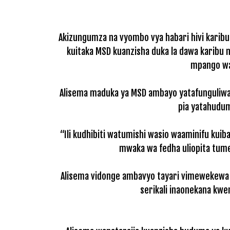
Akizungumza na vyombo vya habari hivi karib
kuitaka MSD kuanzisha duka la dawa karibu 
mpango wa
Alisema maduka ya MSD ambayo yatafunguliwa k
pia yatahudum
“Ili kudhibiti watumishi wasio waaminifu kui
mwaka wa fedha uliopita tume
Alisema vidonge ambavyo tayari vimewekewa 
serikali inaonekana kwen