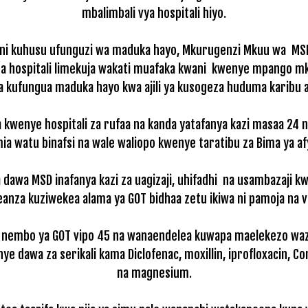
mbalimbali vya hospitali hiyo.
uni kuhusu ufunguzi wa maduka hayo, Mkurugenzi Mkuu wa MSD,
na hospitali limekuja wakati muafaka kwani kwenye mpango mka
 kufungua maduka hayo kwa ajili ya kusogeza huduma karibu a
wenye hospitali za rufaa na kanda yatafanya kazi masaa 24 na 
ia watu binafsi na wale waliopo kwenye taratibu za Bima ya afy
ba dawa MSD inafanya kazi za uagizaji, uhifadhi na usambazaj
anza kuziwekea alama ya GOT bidhaa zetu ikiwa ni pamoja na
nembo ya GOT vipo 45 na wanaendelea kuwapa maelekezo wazab
ye dawa za serikali kama Diclofenac, moxillin, iprofloxacin, 
na magnesium.