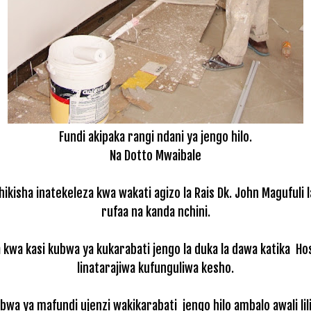
Fundi akipaka rangi ndani ya jengo hilo.
Na Dotto Mwaibale
ikisha inatekeleza kwa wakati agizo la Rais Dk. John Magufuli 
rufaa na kanda nchini.
kwa kasi kubwa ya kukarabati jengo la duka la dawa katika Hos
linatarajiwa kufunguliwa kesho.
bwa ya mafundi ujenzi wakikarabati jengo hilo ambalo awali lil