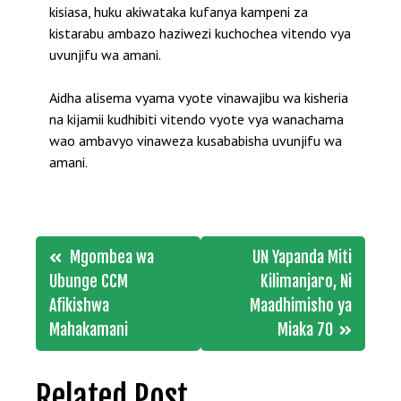
kisiasa, huku akiwataka kufanya kampeni za
kistarabu ambazo haziwezi kuchochea vitendo vya
uvunjifu wa amani.
Aidha alisema vyama vyote vinawajibu wa kisheria
na kijamii kudhibiti vitendo vyote vya wanachama
wao ambavyo vinaweza kusababisha uvunjifu wa
amani.
Post
Mgombea wa
UN Yapanda Miti
navigation
Ubunge CCM
Kilimanjaro, Ni
Afikishwa
Maadhimisho ya
Mahakamani
Miaka 70
Related Post