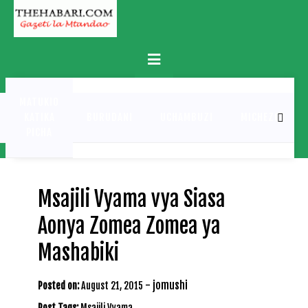
Skip
to
content
Primary
Menu
MATUKIO
KATIKA
BURUDANI
UCHAMBUZI
MICHEZO
PICHA
Msajili Vyama vya Siasa
Aonya Zomea Zomea ya
Mashabiki
-
jomushi
Posted on:
August 21, 2015
Post Tags:
Msajili Vyama