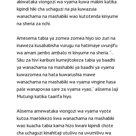
akiwataka viongozi wa vyama kuwa makini katika
kipindi hiki cha uchaguzi na pia kuwazuia
wanachama na mashabiki wao kutotenda kinyume
na sheria za nchi.
Amesema tabia ya zomea zomea hiyo sio zuri na
inaweza kusababisha vurugu na hatimaye uvunjifu
wa amani jambo ambalo ni kinyume na sheria. “…
Siku za hivi karibuni kumejitokeza tabia ya baadhi
ya wanachama na mashabiki ya baadhi ya vyama
kuwazomea na hata kuwarushia mawe
wanachama na mashabiki wa vyama vingine hasa
pale wanapovaa sare za vyama vyao,” alisema Jaji
Mutungi katika taarifa hiyo.
Alisema amewataka viongozi wa vyama vyote
kutoa maelekezo kwa wanachama na mashabiki
wao kuacha tabia kama hizo kwani kipindi chote
cha uchaguzi kinahitaji utulivu na uvumilivu wa