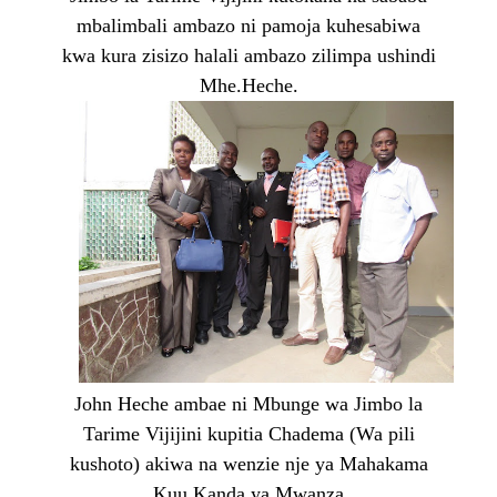
mbalimbali ambazo ni pamoja kuhesabiwa
kwa kura zisizo halali ambazo zilimpa ushindi
Mhe.Heche.
John Heche ambae ni Mbunge wa Jimbo la
Tarime Vijijini kupitia Chadema (Wa pili
kushoto) akiwa na wenzie nje ya Mahakama
Kuu Kanda ya Mwanza