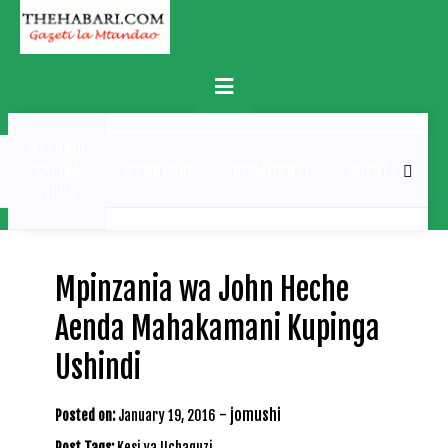
Skip
to
content
Primary
Menu
MATUKIO
KATIKA
BURUDANI
UCHAMBUZI
MICHEZO
PICHA
Mpinzania wa John Heche
Aenda Mahakamani Kupinga
Ushindi
-
jomushi
Posted on:
January 19, 2016
Post Tags:
Kesi ya Uchaguzi