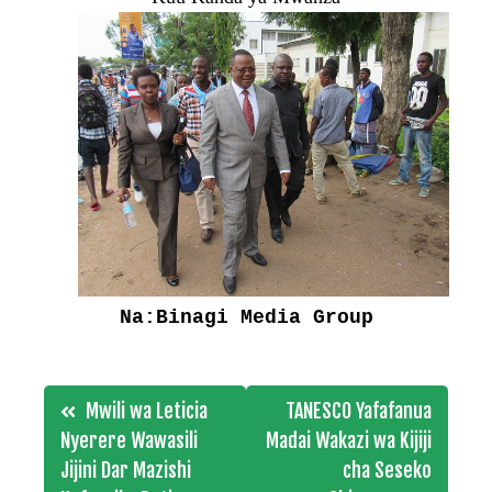
Na:Binagi Media Group
Post
Mwili wa Leticia
TANESCO Yafafanua
navigation
Nyerere Wawasili
Madai Wakazi wa Kijiji
Jijini Dar Mazishi
cha Seseko