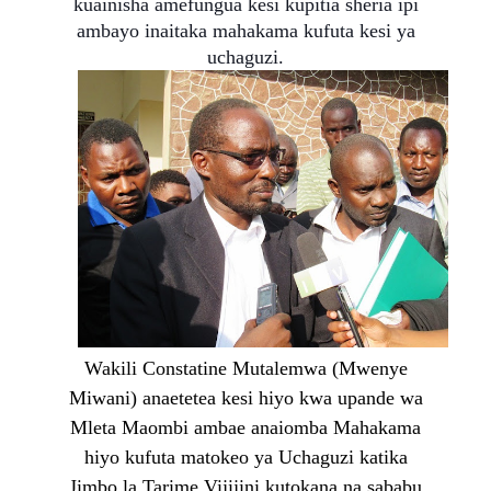
kuainisha amefungua kesi kupitia sheria ipi
ambayo inaitaka mahakama kufuta kesi ya
uchaguzi.
Wakili Constatine Mutalemwa (Mwenye
Miwani) anaetetea kesi hiyo kwa upande wa
Mleta Maombi ambae anaiomba Mahakama
hiyo kufuta matokeo ya Uchaguzi katika
Jimbo la Tarime Vijijini kutokana na sababu