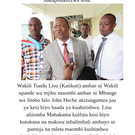
itakaposikilizwa tena.
Wakili Tundu Lisu (Katikati) ambae ni Wakili
upande wa mjibu maombi ambae ni Mbunge
wa Jimbo hilo John Heche akizungumza juu
ya kesi hiyo baada ya kuahirishwa. Lisu
aliiomba Mahakama kuifuta kesi hiyo
kutokana na makosa mbalimbali ambayo ni
pamoja na mleta maombi kushindwa