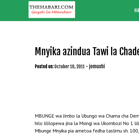
Skip
H
to
content
Mnyika azindua Tawi la Chade
-
jomushi
Posted on:
October 10, 2011
MBUNGE wa Jimbo la Ubungo wa Chama cha Demokra
hilo lililopewa jina la Msingi wa Ukombozi No 1 
Mbunge Mnyika pia ametoa fedha taslimu sh. 100,0