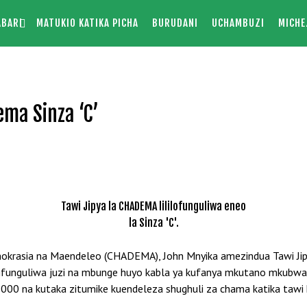
ABARI
MATUKIO KATIKA PICHA
BURUDANI
UCHAMBUZI
MICHE
ma Sinza ‘C’
Tawi Jipya la CHADEMA lililofunguliwa eneo
la Sinza 'C'.
sia na Maendeleo (CHADEMA), John Mnyika amezindua Tawi Jipya la
lilifunguliwa juzi na mbunge huyo kabla ya kufanya mkutano mkubwa 
00 na kutaka zitumike kuendeleza shughuli za chama katika tawi h