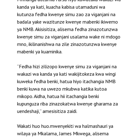
kanda ya kati, kuacha kabisa utamaduni wa
kutunza fedha kwenye simu zao za viganjani na
badala yake wazitunze kwenye mabenki ikiwemo
ya NMB. Akisisitiza, alisema fedha zinazotunzwa
kwenye simu za viganjani usalama wake ni mdogo
mno, ikilinanishwa na zile zinazotunzwa kwenye
mabenki ya kuaminika.
“Fedha hizi zilizopo kwenye simu za viganjani na
wakazi wa kanda ya kati wakijitokeza kwa wingi
kuweka fedha benki, hatua hiyo itachangia NMB
benki kuwa na uwezo mkubwa katika kutoa
mikopo. Aidha, hatua hii itachangia benki
kupunguza riba zinazokatwa kwenye gharama za
uendeshaji,” amesisitiza zaidi.
Wakati huo huo.mwenyekiti wa halmashauri ya
wilaya ya Mkalama, James Mkwega, alisema