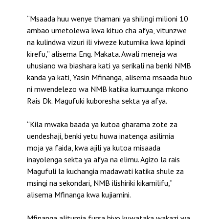
“Msaada huu wenye thamani ya shilingi milioni 10
ambao umetolewa kwa kituo cha afya, vitunzwe
na kulindwa vizuri ili viweze kutumika kwa kipindi
kirefu,” alisema Eng. Makata. Awali meneja wa
uhusiano wa biashara kati ya serikali na benki NMB
kanda ya kati, Yasin Mfinanga, alisema msaada huo
ni mwendelezo wa NMB katika kumuunga mkono
Rais Dk. Magufuki kuboresha sekta ya afya.
“Kila mwaka baada ya kutoa gharama zote za
uendeshaji, benki yetu huwa inatenga asilimia
moja ya faida, kwa ajili ya kutoa misaada
inayolenga sekta ya afya na elimu. Agizo la rais
Magufuli la kuchangia madawati katika shule za
msingi na sekondari, NMB ilishiriki kikamilifu,”
alisema Mfinanga kwa kujiamini.
Mfinanga alitumia fursa hiyo kuwataka wakazi wa