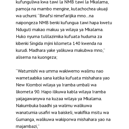
kufunguliwa kwa tawi la NMB tawi la Mkalama,
pamoja na mambo mengine, kutachochea ukuaji
wa uchumi. “Binafsi nimefarijika mno…na
naipongeza NMB benki kufungua tawi hapa kwetu
Nduguti makao makuu ya wilaya ya Mkalama.
Huko nyuma tulilazimika kufuata huduma za
kibenki Singida mjini kilometa 140 kwenda na
kurudi. Madhara yake yalikuwa makubwa mno,”
alisema na kuongeza;
“Watumishi wa umma wakiwemo walimu nao
wametaabika sana katika kufuata mishahara yao
New Kiomboi wilaya ya Iramba umbali wa
likometa 90. Hapo ilikuwa kabla wilaya Iramba
yaijagawanywa na kuzaa wilaya ya Mkalama.
Nakumbuka baadhi ya walimu walikuwa
wanatumia usafiri wa baiskeli, wakifika msitu wa
Gumanga, walikuwa wakiporwa mishahara yao na
majambazi,”