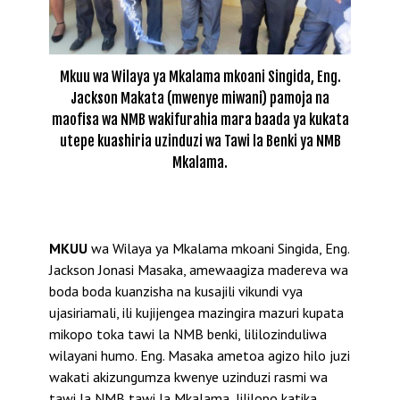
Mkuu wa Wilaya ya Mkalama mkoani Singida, Eng.
Jackson Makata (mwenye miwani) pamoja na
maofisa wa NMB wakifurahia mara baada ya kukata
utepe kuashiria uzinduzi wa Tawi la Benki ya NMB
Mkalama.
MKUU
wa Wilaya ya Mkalama mkoani Singida, Eng.
Jackson Jonasi Masaka, amewaagiza madereva wa
boda boda kuanzisha na kusajili vikundi vya
ujasiriamali, ili kujijengea mazingira mazuri kupata
mikopo toka tawi la NMB benki, lililozinduliwa
wilayani humo. Eng. Masaka ametoa agizo hilo juzi
wakati akizungumza kwenye uzinduzi rasmi wa
tawi la NMB tawi la Mkalama, lililopo katika