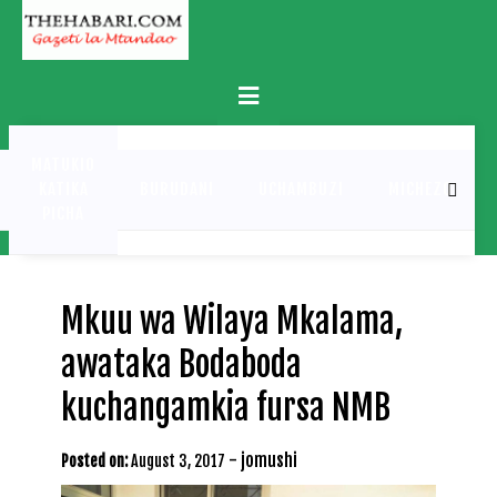
Skip
to
content
Primary
Menu
MATUKIO
KATIKA
BURUDANI
UCHAMBUZI
MICHEZO
PICHA
Mkuu wa Wilaya Mkalama,
awataka Bodaboda
kuchangamkia fursa NMB
-
jomushi
Posted on:
August 3, 2017