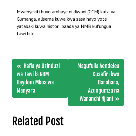
Mwenyekiti huyo ambaye ni diwani (CCM) kata ya
Gumanga, alisema kuwa kwa sasa hayo yote
yatabaki kuwa histori, baada ya NMB kufungua
tawi hilo.
Post
Hafla ya Uzinduzi
Magufulia Aendelea
navigation
wa Tawi la NBM
Kusafiri kwa
Haydom Mkoa wa
Barabara,
Manyara
Azungumza na
Wananchi Njiani
Related Post