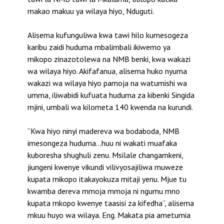
makao makuu ya wilaya hiyo, Nduguti.
Alisema kufunguliwa kwa tawi hilo kumesogeza
karibu zaidi huduma mbalimbali ikiwemo ya
mikopo zinazotolewa na NMB benki, kwa wakazi
wa wilaya hiyo. Akifafanua, alisema huko nyuma
wakazi wa wilaya hiyo pamoja na watumishi wa
umma, iliwabidi kufuata huduma za kibenki Singida
mjini, umbali wa kilometa 140 kwenda na kurundi.
“Kwa hiyo ninyi madereva wa bodaboda, NMB
imesongeza huduma…huu ni wakati muafaka
kuboresha shughuli zenu. Msilale changamkeni,
jiungeni kwenye vikundi vilivyosajiliwa muweze
kupata mikopo itakayokuza mitaji yenu. Mjue tu
kwamba dereva mmoja mmoja ni ngumu mno
kupata mkopo kwenye taasisi za kifedha”, alisema
mkuu huyo wa wilaya. Eng. Makata pia ametumia