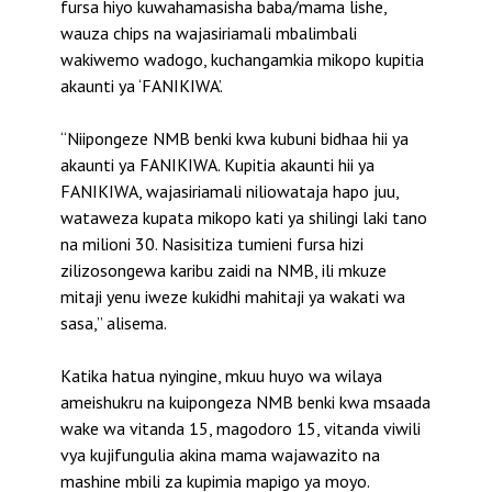
fursa hiyo kuwahamasisha baba/mama lishe,
wauza chips na wajasiriamali mbalimbali
wakiwemo wadogo, kuchangamkia mikopo kupitia
akaunti ya ‘FANIKIWA’.
“Niipongeze NMB benki kwa kubuni bidhaa hii ya
akaunti ya FANIKIWA. Kupitia akaunti hii ya
FANIKIWA, wajasiriamali niliowataja hapo juu,
wataweza kupata mikopo kati ya shilingi laki tano
na milioni 30. Nasisitiza tumieni fursa hizi
zilizosongewa karibu zaidi na NMB, ili mkuze
mitaji yenu iweze kukidhi mahitaji ya wakati wa
sasa,” alisema.
Katika hatua nyingine, mkuu huyo wa wilaya
ameishukru na kuipongeza NMB benki kwa msaada
wake wa vitanda 15, magodoro 15, vitanda viwili
vya kujifungulia akina mama wajawazito na
mashine mbili za kupimia mapigo ya moyo.