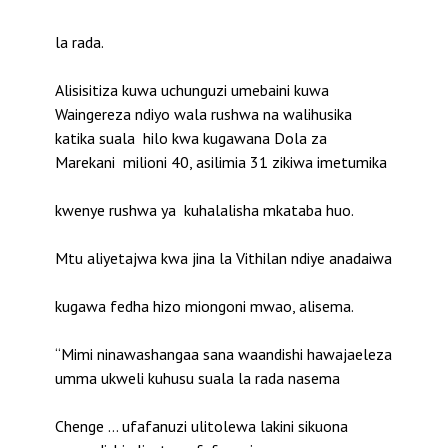
la rada.
Alisisitiza kuwa uchunguzi umebaini kuwa
Waingereza ndiyo wala rushwa na walihusika
katika suala hilo kwa kugawana Dola za
Marekani milioni 40, asilimia 31 zikiwa imetumika
kwenye rushwa ya kuhalalisha mkataba huo.
Mtu aliyetajwa kwa jina la Vithilan ndiye anadaiwa
kugawa fedha hizo miongoni mwao, alisema.
“Mimi ninawashangaa sana waandishi hawajaeleza
umma ukweli kuhusu suala la rada nasema
Chenge … ufafanuzi ulitolewa lakini sikuona