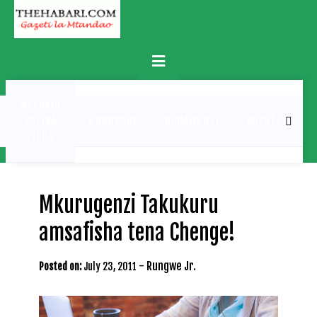
Skip
to
content
Primary
Menu
MATUKIO
KATIKA
BURUDANI
UCHAMBUZI
MICHEZO
PICHA
Mkurugenzi Takukuru
amsafisha tena Chenge!
-
Rungwe Jr.
Posted on:
July 23, 2011