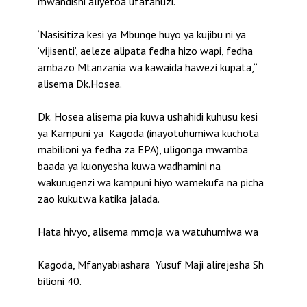
mwandishi aliyetoa ufafanuzi.
‘Nasisitiza kesi ya Mbunge huyo ya kujibu ni ya
‘vijisenti’, aeleze alipata fedha hizo wapi, fedha
ambazo Mtanzania wa kawaida hawezi kupata,“
alisema Dk.Hosea.
Dk. Hosea alisema pia kuwa ushahidi kuhusu kesi
ya Kampuni ya Kagoda (inayotuhumiwa kuchota
mabilioni ya fedha za EPA), uligonga mwamba
baada ya kuonyesha kuwa wadhamini na
wakurugenzi wa kampuni hiyo wamekufa na picha
zao kukutwa katika jalada.
Hata hivyo, alisema mmoja wa watuhumiwa wa
Kagoda, Mfanyabiashara Yusuf Maji alirejesha Sh
bilioni 40.