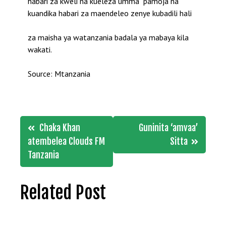
habari za kweli na kueleza umma pamoja na
kuandika habari za maendeleo zenye kubadili hali
za maisha ya watanzania badala ya mabaya kila
wakati.
Source: Mtanzania
Post
Chaka Khan
Guninita ‘amvaa’
navigation
atembelea Clouds FM
Sitta
Tanzania
Related Post