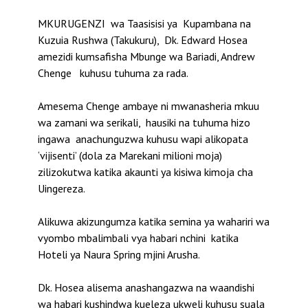
MKURUGENZI wa Taasisisi ya Kupambana na
Kuzuia Rushwa (Takukuru), Dk. Edward Hosea
amezidi kumsafisha Mbunge wa Bariadi, Andrew
Chenge kuhusu tuhuma za rada.
Amesema Chenge ambaye ni mwanasheria mkuu
wa zamani wa serikali, hausiki na tuhuma hizo
ingawa anachunguzwa kuhusu wapi alikopata
‘vijisenti’ (dola za Marekani milioni moja)
zilizokutwa katika akaunti ya kisiwa kimoja cha
Uingereza.
Alikuwa akizungumza katika semina ya wahariri wa
vyombo mbalimbali vya habari nchini katika
Hoteli ya Naura Spring mjini Arusha.
Dk. Hosea alisema anashangazwa na waandishi
wa habari kushindwa kueleza ukweli kuhusu suala