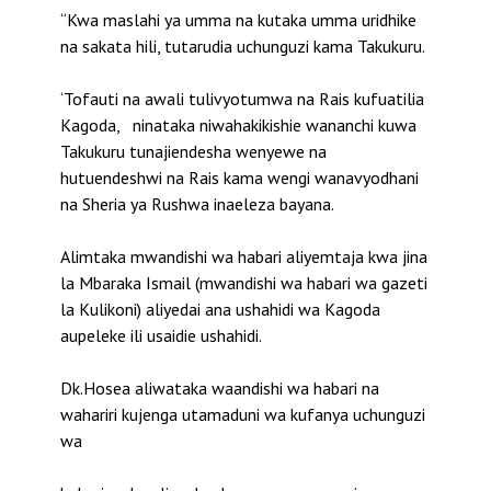
“Kwa maslahi ya umma na kutaka umma uridhike
na sakata hili, tutarudia uchunguzi kama Takukuru.
‘Tofauti na awali tulivyotumwa na Rais kufuatilia
Kagoda, ninataka niwahakikishie wananchi kuwa
Takukuru tunajiendesha wenyewe na
hutuendeshwi na Rais kama wengi wanavyodhani
na Sheria ya Rushwa inaeleza bayana.
Alimtaka mwandishi wa habari aliyemtaja kwa jina
la Mbaraka Ismail (mwandishi wa habari wa gazeti
la Kulikoni) aliyedai ana ushahidi wa Kagoda
aupeleke ili usaidie ushahidi.
Dk.Hosea aliwataka waandishi wa habari na
wahariri kujenga utamaduni wa kufanya uchunguzi
wa