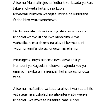
Alisema Manji alirejesha fedha hizo baada ya Rais
Jakaya Kikwete kutangaza kuwa
ikiwawatuhumiwa watajisalimisha na kurudisha
fedha hizo watasamehewa.
Dk. Hosea alisisitiza kesi hiyo ilikwamishwa na
ushahidi wenye utata kwa kubainika kuwa
wahusika ni marehemu na ukweli kwmaba ni
vigumu kumfanyia uchunguzi marehemu .
Mkurugenzi huyo alisema kwa kuwa kesi ya
Kampuni ya Kagoda imekuwa ni ajenda kuu ya
umma, Takukuru inajipanga kufanya uchunguzi
tena.
Alisema mafanikio ya kupata ukweli wa suala hilo
yatategemea ushahidi na aliomba watu wenye
ushahidi wajitokeze kuisaidia taasisi hiyo.