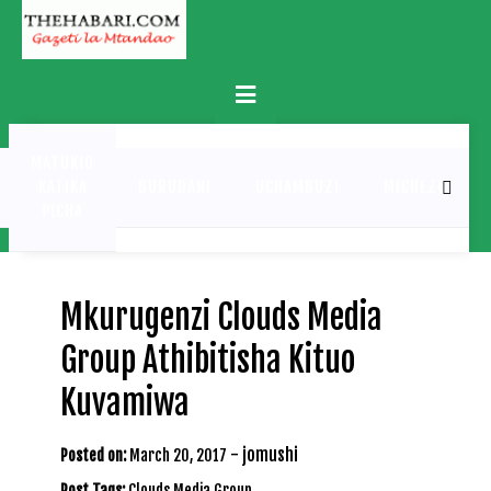
Skip
to
content
Primary
Menu
MATUKIO
KATIKA
BURUDANI
UCHAMBUZI
MICHEZO
PICHA
Mkurugenzi Clouds Media
Group Athibitisha Kituo
Kuvamiwa
-
jomushi
Posted on:
March 20, 2017
Post Tags:
Clouds Media Group