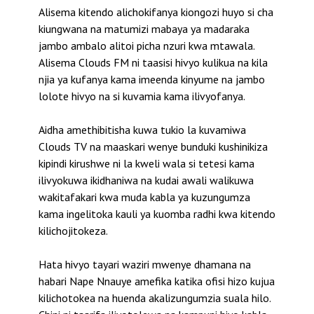
Alisema kitendo alichokifanya kiongozi huyo si cha
kiungwana na matumizi mabaya ya madaraka
jambo ambalo alitoi picha nzuri kwa mtawala.
Alisema Clouds FM ni taasisi hivyo kulikua na kila
njia ya kufanya kama imeenda kinyume na jambo
lolote hivyo na si kuvamia kama ilivyofanya.
Aidha amethibitisha kuwa tukio la kuvamiwa
Clouds TV na maaskari wenye bunduki kushinikiza
kipindi kirushwe ni la kweli wala si tetesi kama
ilivyokuwa ikidhaniwa na kudai awali walikuwa
wakitafakari kwa muda kabla ya kuzungumza
kama ingelitoka kauli ya kuomba radhi kwa kitendo
kilichojitokeza.
Hata hivyo tayari waziri mwenye dhamana na
habari Nape Nnauye amefika katika ofisi hizo kujua
kilichotokea na huenda akalizungumzia suala hilo.