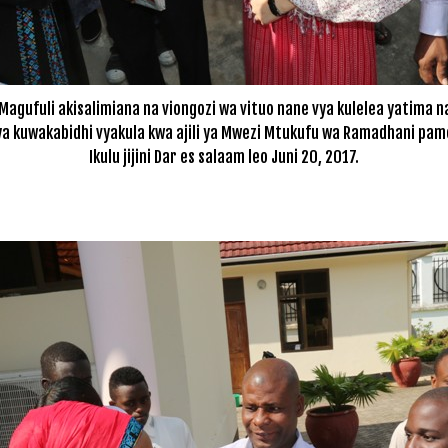
agufuli akisalimiana na viongozi wa vituo nane vya kulelea yatima 
 kuwakabidhi vyakula kwa ajili ya Mwezi Mtukufu wa Ramadhani pamoja
Ikulu jijini Dar es salaam leo Juni 20, 2017.