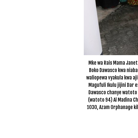
Mke wa Rais Mama Janet
Boko Dawasco kwa niaba 
waliopewa vyakula kwa aji
Magufuli Ikulu jijini Dar
Dawasco chanye watoto 1
(watoto 94) Al Madina Ch
1030, Azam Orphanage ki