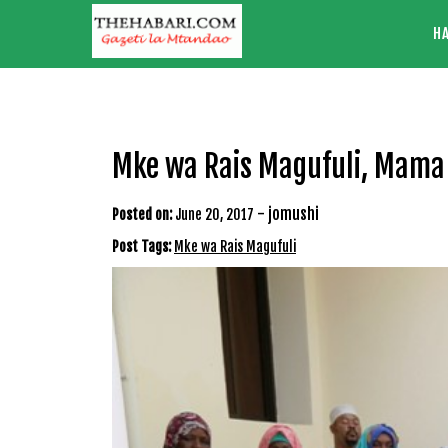
Skip
H
to
content
Mke wa Rais Magufuli, Mama 
-
jomushi
Posted on:
June 20, 2017
Post Tags:
Mke wa Rais Magufuli