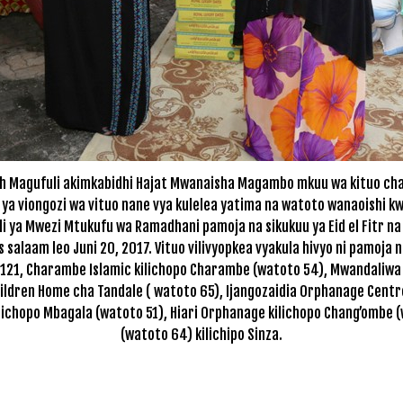
h Magufuli akimkabidhi Hajat Mwanaisha Magambo mkuu wa kituo cha
ya viongozi wa vituo nane vya kulelea yatima na watoto wanaoishi
li ya Mwezi Mtukufu wa Ramadhani pamoja na sikukuu ya Eid el Fitr 
 es salaam leo Juni 20, 2017. Vituo vilivyopkea vyakula hivyo ni pamoja 
21, Charambe Islamic kilichopo Charambe (watoto 54), Mwandaliwa 
ildren Home cha Tandale ( watoto 65), Ijangozaidia Orphanage Centr
lichopo Mbagala (watoto 51), Hiari Orphanage kilichopo Chang’ombe
(watoto 64) kilichipo Sinza.