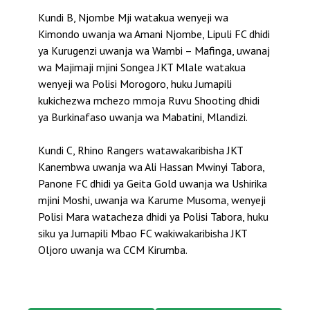
Kundi B, Njombe Mji watakua wenyeji wa
Kimondo uwanja wa Amani Njombe, Lipuli FC dhidi
ya Kurugenzi uwanja wa Wambi – Mafinga, uwanaj
wa Majimaji mjini Songea JKT Mlale watakua
wenyeji wa Polisi Morogoro, huku Jumapili
kukichezwa mchezo mmoja Ruvu Shooting dhidi
ya Burkinafaso uwanja wa Mabatini, Mlandizi.
Kundi C, Rhino Rangers watawakaribisha JKT
Kanembwa uwanja wa Ali Hassan Mwinyi Tabora,
Panone FC dhidi ya Geita Gold uwanja wa Ushirika
mjini Moshi, uwanja wa Karume Musoma, wenyeji
Polisi Mara watacheza dhidi ya Polisi Tabora, huku
siku ya Jumapili Mbao FC wakiwakaribisha JKT
Oljoro uwanja wa CCM Kirumba.