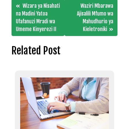
Post
Wizara ya Nisahati
Waziri Mbarawa
navigation
na Madini Yatoa
Ajisalili Mfumo wa
Ufafanuzi Mradi wa
Mahudhurio ya
Umeme Kinyerezi II
Kieletroniki
Related Post