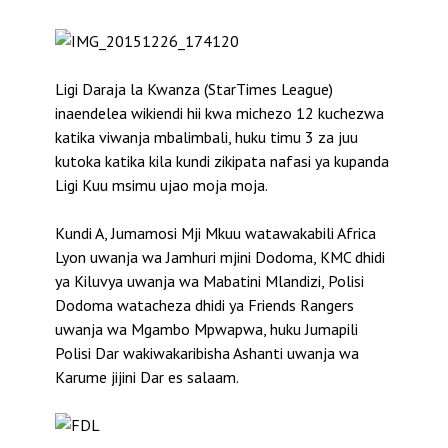
Ligi Daraja la Kwanza (StarTimes League)
inaendelea wikiendi hii kwa michezo 12 kuchezwa
katika viwanja mbalimbali, huku timu 3 za juu
kutoka katika kila kundi zikipata nafasi ya kupanda
Ligi Kuu msimu ujao moja moja.
Kundi A, Jumamosi Mji Mkuu watawakabili Africa
Lyon uwanja wa Jamhuri mjini Dodoma, KMC dhidi
ya Kiluvya uwanja wa Mabatini Mlandizi, Polisi
Dodoma watacheza dhidi ya Friends Rangers
uwanja wa Mgambo Mpwapwa, huku Jumapili
Polisi Dar wakiwakaribisha Ashanti uwanja wa
Karume jijini Dar es salaam.