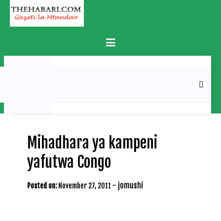
Skip
to
content
Primary
Menu
MATUKIO
KATIKA
BURUDANI
UCHAMBUZI
MICHEZO
PICHA
Mihadhara ya kampeni
yafutwa Congo
-
jomushi
Posted on:
November 27, 2011