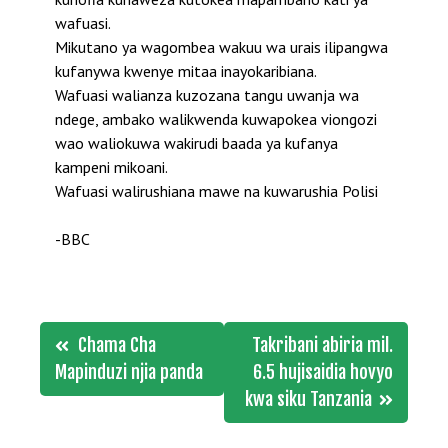
wafuasi.
Mikutano ya wagombea wakuu wa urais ilipangwa
kufanywa kwenye mitaa inayokaribiana.
Wafuasi walianza kuzozana tangu uwanja wa
ndege, ambako walikwenda kuwapokea viongozi
wao waliokuwa wakirudi baada ya kufanya
kampeni mikoani.
Wafuasi walirushiana mawe na kuwarushia Polisi
-BBC
Post
Chama Cha
Takribani abiria mil.
navigation
Mapinduzi njia panda
6.5 hujisaidia hovyo
kwa siku Tanzania