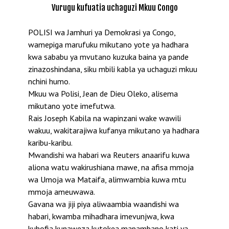
Vurugu kufuatia uchaguzi Mkuu Congo
POLISI wa Jamhuri ya Demokrasi ya Congo,
wamepiga marufuku mikutano yote ya hadhara
kwa sababu ya mvutano kuzuka baina ya pande
zinazoshindana, siku mbili kabla ya uchaguzi mkuu
nchini humo.
Mkuu wa Polisi, Jean de Dieu Oleko, alisema
mikutano yote imefutwa.
Rais Joseph Kabila na wapinzani wake wawili
wakuu, wakitarajiwa kufanya mikutano ya hadhara
karibu-karibu.
Mwandishi wa habari wa Reuters anaarifu kuwa
aliona watu wakirushiana mawe, na afisa mmoja
wa Umoja wa Mataifa, alimwambia kuwa mtu
mmoja ameuwawa.
Gavana wa jiji piya aliwaambia waandishi wa
habari, kwamba mihadhara imevunjwa, kwa
kuhofia kunaweza kutokea mapambano kati ya