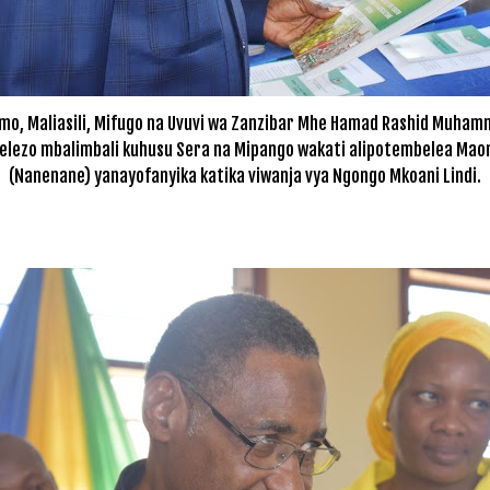
imo, Maliasili, Mifugo na Uvuvi wa Zanzibar Mhe Hamad Rashid Muhamm
elezo mbalimbali kuhusu Sera na Mipango wakati alipotembelea Maon
(Nanenane) yanayofanyika katika viwanja vya Ngongo Mkoani Lindi.