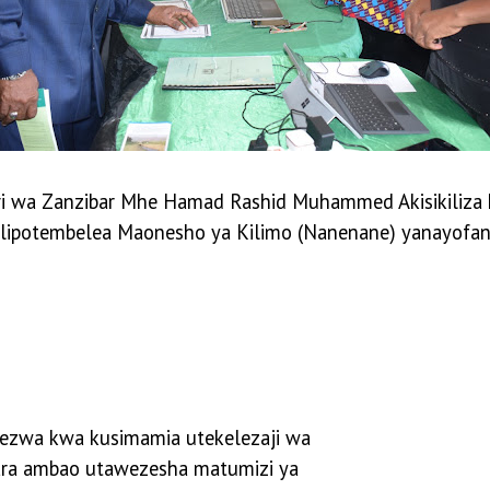
vuvi wa Zanzibar Mhe Hamad Rashid Muhammed Akisikiliz
 alipotembelea Maonesho ya Kilimo (Nanenane) yanayofa
gezwa kwa kusimamia utekelezaji wa
zara ambao utawezesha matumizi ya