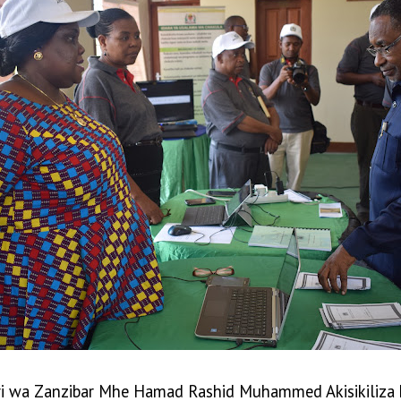
vuvi wa Zanzibar Mhe Hamad Rashid Muhammed Akisikiliz