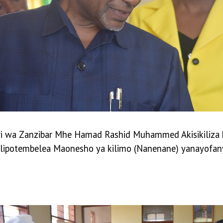
vuvi wa Zanzibar Mhe Hamad Rashid Muhammed Akisikiliz
 alipotembelea Maonesho ya kilimo (Nanenane) yanayofan