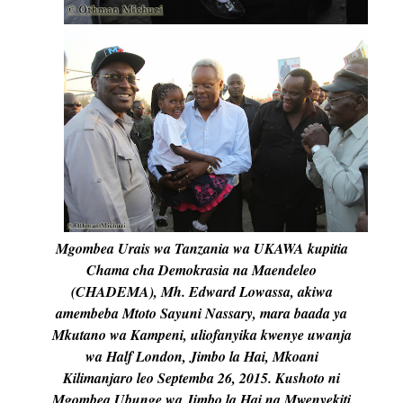
Mgombea Urais wa Tanzania wa UKAWA kupitia
Chama cha Demokrasia na Maendeleo
(CHADEMA), Mh. Edward Lowassa, akiwa
amembeba Mtoto Sayuni Nassary, mara baada ya
Mkutano wa Kampeni, uliofanyika kwenye uwanja
wa Half London, Jimbo la Hai, Mkoani
Kilimanjaro leo Septemba 26, 2015. Kushoto ni
Mgombea Ubunge wa Jimbo la Hai na Mwenyekiti