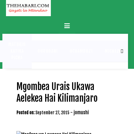
Skip
to
content
Primary
Menu
MATUKIO
KATIKA
BURUDANI
UCHAMBUZI
MICHEZO
PICHA
Mgombea Urais Ukawa
Aelekea Hai Kilimanjaro
-
jomushi
Posted on:
September 27, 2015