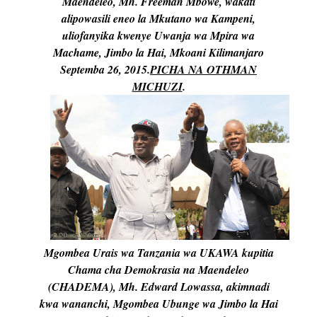
Maendeleo, Mh. Freeman Mbowe, wakati
alipowasili eneo la Mkutano wa Kampeni,
uliofanyika kwenye Uwanja wa Mpira wa
Machame, Jimbo la Hai, Mkoani Kilimanjaro
Septemba 26, 2015.
PICHA NA OTHMAN
MICHUZI
.
Mgombea Urais wa Tanzania wa UKAWA kupitia
Chama cha Demokrasia na Maendeleo
(CHADEMA), Mh. Edward Lowassa, akimnadi
kwa wananchi, Mgombea Ubunge wa Jimbo la Hai