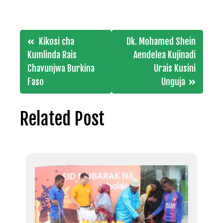
Post
Kikosi cha
Dk. Mohamed Shein
navigation
Kumlinda Rais
Aendelea Kujinadi
Chavunjwa Burkina
Urais Kusini
Faso
Unguja
Related Post