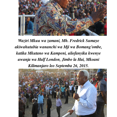
Waziri Mkuu wa zamani, Mh. Fredrick Sumaye
akiwahutubia wananchi wa Mji wa Bomang’ombe,
katika Mkutano wa Kampeni, uliofanyika kwenye
uwanja wa Half London, Jimbo la Hai, Mkoani
Kilimanjaro leo Septemba 26, 2015.