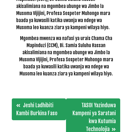
Mgombea mwenza wa nafasi ya urais Chama Cha
Mapinduzi (CCM), Bi. Samia Suluhu Hassan
akisalimiana na mgombea ubunge wa Jimbo la
Musoma Vijijini, Profesa Sospeter Muhongo mara
baada ya kuwasili katika uwanja wa ndege wa
Musoma leo kuanza ziara ya kampeni wilaya hiyo.
Post
Jeshi Ladhibiti
TASOI Yazinduwa
navigation
Kambi Burkina Faso
Kampeni ya Saratani
kwa Kutumia
Technolojia