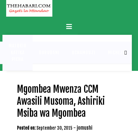
Skip
to
content
Primary
Menu
MATUKIO
KATIKA
BURUDANI
UCHAMBUZI
MICHEZO
PICHA
Mgombea Mwenza CCM
Awasili Musoma, Ashiriki
Msiba wa Mgombea
-
jomushi
Posted on:
September 30, 2015