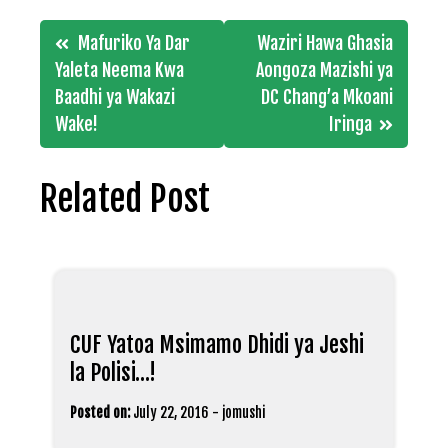
Post
Mafuriko Ya Dar
Waziri Hawa Ghasia
navigation
Yaleta Neema Kwa
Aongoza Mazishi ya
Baadhi ya Wakazi
DC Chang’a Mkoani
Wake!
Iringa
Related Post
CUF Yatoa Msimamo Dhidi ya Jeshi
la Polisi…!
Posted on:
July 22, 2016
-
jomushi