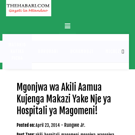
Skip
to
content
Primary
Menu
MATUKIO
KATIKA
BURUDANI
UCHAMBUZI
MICHEZO
PICHA
Mgonjwa wa Akili Aamua
Kujenga Makazi Yake Nje ya
Hospitali ya Magomeni!
-
Rungwe Jr.
Posted on:
April 23, 2014
Post Tags:
akili
,
hospitali
,
magomeni
,
mgonjwa
,
wagonjwa