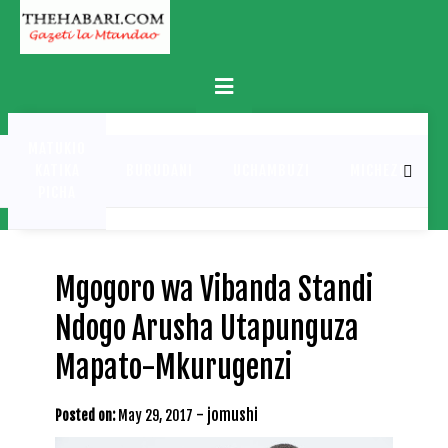
Skip
to
content
Primary
Menu
MATUKIO
KATIKA
BURUDANI
UCHAMBUZI
MICHEZO
PICHA
Mgogoro wa Vibanda Standi
Ndogo Arusha Utapunguza
Mapato-Mkurugenzi
-
jomushi
Posted on:
May 29, 2017