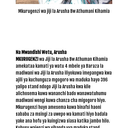
Mkurugenzi wa jiji la Arusha Bw Athumani Kihamia
Na Mwandishi Wetu, Arusha
MKURUGENZI
wa Jiji la Arusha Bw Athuman Kihamia
amekataa kamati ya watu 4 mbele ya Baraza la
madiwani wa Jiji la Arusha iliyokuwa imepangwa kwa
ajili ya kuchunguza mgogoro wa maduka hayo 396
yalipo stand ndogo Jiji la Arusha kwa kile
alichosema kuwa wananchi bado wanawatuhumu
madiwani wengi kuwa chanza cha migogoro hiyo.
Mkurugenzi huyo amesema kuwa binafsi haoni
sababu za msingi za uwepo wa kamati hiyo badala
yake ana hofu ya kuingizwa siasa katika jambo hilo.
Kuhusu wajenzi wa vibanda vya maduka stand