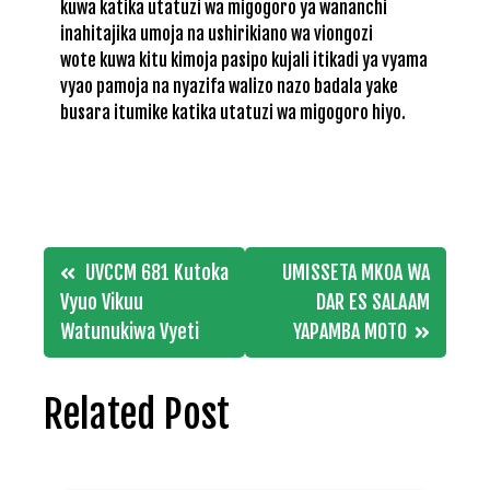
kuwa katika utatuzi wa migogoro ya wananchi
inahitajika umoja na ushirikiano wa viongozi
wote kuwa kitu kimoja pasipo kujali itikadi ya vyama
vyao pamoja na nyazifa walizo nazo badala yake
busara itumike katika utatuzi wa migogoro hiyo.
Post
UVCCM 681 Kutoka
UMISSETA MKOA WA
navigation
Vyuo Vikuu
DAR ES SALAAM
Watunukiwa Vyeti
YAPAMBA MOTO
Related Post