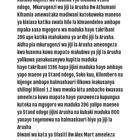
ndogo, Mkurugenzi wa jiji la Arusha Bw Athumani
Kihamia amewataka madiwani kutokuweka maneno
ya kisiasa katika swala hilo la kimaendeleo ambapo
mpaka sasa mgogoro wa maduka hayo takribani
396 upo katika mahakama ya ardhi jiji la Arusha.
Aidha pia mkurugenzi wa jiji la Arusha ameongeza
kwa kusema kuwa mapato makubwa ya jiji la Arusha
yalikuwa yanakusanywa kupitia maduka
hayo takribani 1196 hapa jijini maduka hayo ambayo
yapo maene ya Stand ndogo, Soko kuu, Kilombero na
kijenge ambapo halmashauri ilikuwa inakusanya
shilingi Bilioni 1.2 kwa mwaka kitu ambacho kwasasa
ameeleza kuwa mapato hayo yanaweeza kupungua
kutoka na mgogoro wa maduka 396 yalipo maeneo
ya Stand ndogo jijini Arusha na kubaki maduka 800
yanayo tegemewa na halmashauri hiyo ya jiji la
Arusha
Diwani wa kata ya Olasiti Bw Alex Mart ameeleza