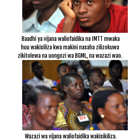
Baadhi ya vijana waliofaidika na IMTT mwaka
huu wakisiliza kwa makini nasaha zilizokuwa
zikitolewa na uongozi wa BGML, na wazazi wao.
Wazazi wa vijana waliofaidika wakisikiliza.