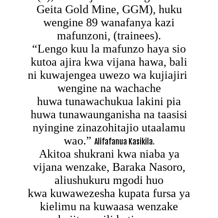
Geita Gold Mine, GGM), huku
wengine 89 wanafanya kazi
mafunzoni, (trainees).
“Lengo kuu la mafunzo haya sio
kutoa ajira kwa vijana hawa, bali
ni kuwajengea uwezo wa kujiajiri
wengine na wachache
huwa tunawachukua lakini pia
huwa tunawaunganisha na taasisi
nyingine zinazohitajio utaalamu
wao.”
Alifafanua Kasikila.
Akitoa shukrani kwa niaba ya
vijana wenzake, Baraka Nasoro,
aliushukuru mgodi huo
kwa kuwawezesha kupata fursa ya
kielimu na kuwaasa wenzake