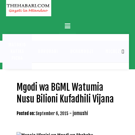
Skip
to
content
Primary
Menu
MATUKIO
KATIKA
BURUDANI
UCHAMBUZI
MICHEZO
PICHA
Mgodi wa BGML Watumia
Nusu Bilioni Kufadhili Vijana
-
jomushi
Posted on:
September 6, 2015