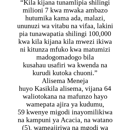
“Kila kijana tunamlipia shilingi
milioni 7 kwa mwaka ambazo
hutumika kama ada, malazi,
ununuzi wa vitabu na vifaa, lakini
pia tunawapatia shilingi 100,000
kwa kila kijana kila mwezi ikiwa
ni kitunza mfuko kwa matumizi
madogomadogo bila
kusahau usafiri wa kwenda na
kurudi kutoka chuoni.”
Alisema Meneja
huyo
Kasikila alisema, vijana 64
waliotokana na mafunzo hayo
wamepata ajira ya kudumu,
59 kwenye migodi inayomilikiwa
na kampuni ya Acacia, na watano
(5), wameajiriwa na mgodi wa