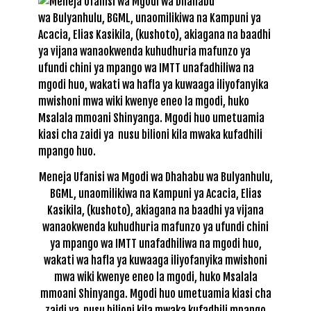
Meneja Ufanisi wa Mgodi wa Dhahabu wa Bulyanhulu,
BGML, unaomilikiwa na Kampuni ya Acacia, Elias
Kasikila, (kushoto), akiagana na baadhi ya vijana
wanaokwenda kuhudhuria mafunzo ya ufundi chini
ya mpango wa IMTT unafadhiliwa na mgodi huo,
wakati wa hafla ya kuwaaga iliyofanyika mwishoni
mwa wiki kwenye eneo la mgodi, huko Msalala
mmoani Shinyanga. Mgodi huo umetuamia kiasi cha
zaidi ya nusu bilioni kila mwaka kufadhili mpango