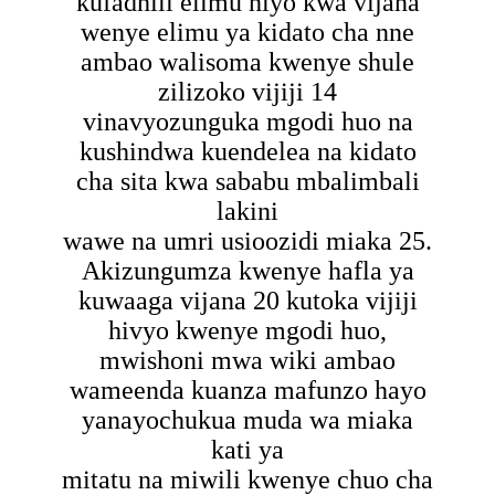
kufadhili elimu hiyo kwa vijana
wenye elimu ya kidato cha nne
ambao walisoma kwenye shule
zilizoko vijiji 14
vinavyozunguka mgodi huo na
kushindwa kuendelea na kidato
cha sita kwa sababu mbalimbali
lakini
wawe na umri usioozidi miaka 25.
Akizungumza kwenye hafla ya
kuwaaga vijana 20 kutoka vijiji
hivyo kwenye mgodi huo,
mwishoni mwa wiki ambao
wameenda kuanza mafunzo hayo
yanayochukua muda wa miaka
kati ya
mitatu na miwili kwenye chuo cha