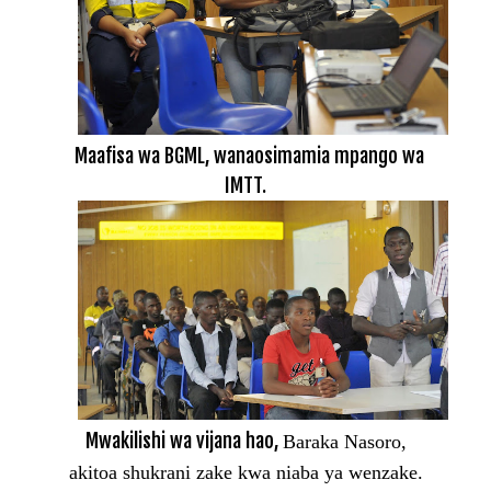
Maafisa wa BGML, wanaosimamia mpango wa
IMTT.
Mwakilishi wa vijana hao,
Baraka Nasoro,
akitoa shukrani zake kwa niaba ya wenzake.