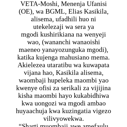
VETA-Moshi, Menenja Ufanisi
(OE), wa BGML, Elias Kasikila,
alisema, ufadhili huo ni
utekelezaji wa sera ya
mgodi kushirikiana na wenyeji
wao, (wananchi wanaoishi
maeneo yanayozunguka mgodi),
katika kujenga mahusiano mema.
Akielezea utaratibu wa kuwapata
vijana hao, Kasikila alisema,
waombaji hupeleka maombi yao
kwenye ofisi za serikali za vijijina
kisha maombi hayo kukabidhiwa
kwa uongozi wa mgodi ambao
huyaachuja kwa kuzingatia vigezo
vilivyowekwa.
“Sharti muombaji awe amefaulu