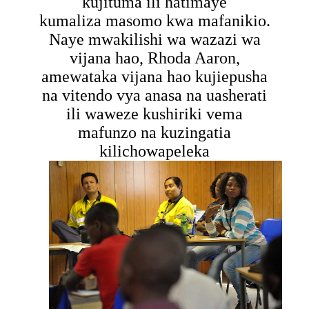
kujituma ili hatimaye
kumaliza masomo kwa mafanikio.
Naye mwakilishi wa wazazi wa
vijana hao, Rhoda Aaron,
amewataka vijana hao kujiepusha
na vitendo vya anasa na uasherati
ili waweze kushiriki vema
mafunzo na kuzingatia
kilichowapeleka