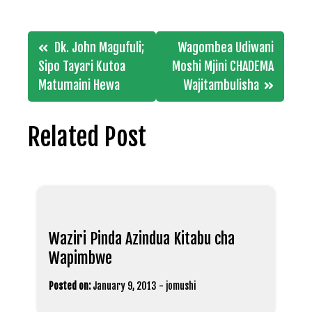
Post
Dk. John Magufuli;
Wagombea Udiwani
navigation
Sipo Tayari Kutoa
Moshi Mjini CHADEMA
Matumaini Hewa
Wajitambulisha
Related Post
Waziri Pinda Azindua Kitabu cha
Wapimbwe
Posted on:
January 9, 2013
-
jomushi