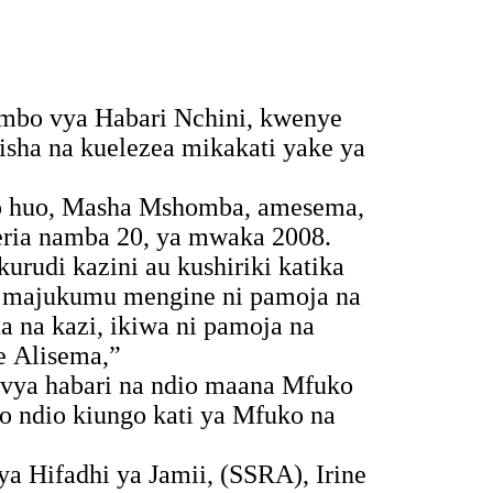
bo vya Habari Nchini, kwenye
lisha na kuelezea mikakati yake ya
o huo, Masha Mshomba, amesema,
eria namba 20, ya mwaka 2008.
rudi kazini au kushiriki katika
a majukumu mengine ni pamoja na
 na kazi, ikiwa ni pamoja na
ke
Alisema,”
 vya habari na ndio maana Mfuko
 ndio kiungo kati ya Mfuko na
 Hifadhi ya Jamii, (SSRA), Irine