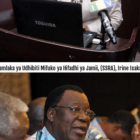
aka ya Udhibiti Mifuko ya Hifadhi ya Jamii, (SSRA), Irine Isak