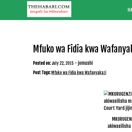
Skip
H
to
content
Mfuko wa Fidia kwa Wafanya
-
jomushi
Posted on:
July 22, 2015
Post Tags:
Mfuko wa Fidia kwa Wafanyakazi
MKURUGENZ
akiwasilisha