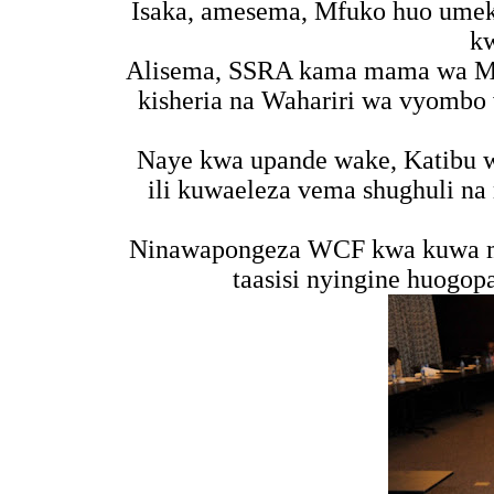
Isaka, amesema, Mfuko huo umeku
kw
Alisema, SSRA kama mama wa Mif
kisheria na Wahariri wa vyombo
Naye kwa upande wake, Katibu w
ili kuwaeleza vema shughuli 
Ninawapongeza WCF kwa kuwa maj
taasisi nyingine huogop