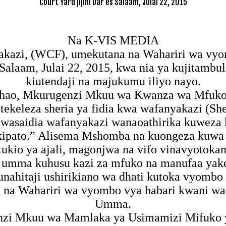
Court Yard jijini Dar es Salaam, Julai 22, 2015
Na K-VIS MEDIA
azi, (WCF), umekutana na Wahariri wa vyom
s Salaam, Julai 22, 2015, kwa nia ya kujitambu
kiutendaji na majukumu iliyo nayo.
i hao, Mkurugenzi Mkuu wa Kwanza wa Mfuk
tekeleza sheria ya fidia kwa wafanyakazi (Sh
saidia wafanyakazi wanaoathirika kuweza ku
 kipato.” Alisema Mshomba na kuongeza kuw
io ya ajali, magonjwa na vifo vinavyotokana
 umma kuhusu kazi za mfuko na manufaa ya
ahitaji ushirikiano wa dhati kutoka vyombo
a Wahariri wa vyombo vya habari kwani wao
Umma.
zi Mkuu wa Mamlaka ya Usimamizi Mifuko ya