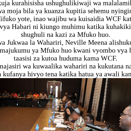
ja kurahisisha ushughulikiwaji wa malalami
a moja bila ya kuanza kupitia sehemu nyingi
uko yote, inao wajibu wa kuisaidia WCF kat
 vya Habari ni kiungo muhimu katika kuhaki
shughuli na kazi za Mfuko huo.
a Jukwaa la Wahariri, Neville Meena alishu
na majukumu ya Mfuko huo kwani vyombo vya 
taasisi za kutoa huduma kama WCF.
asiri wa kuwaalika wahariri na kukutana na
a kufanya hivyo tena katika hatua ya awali 