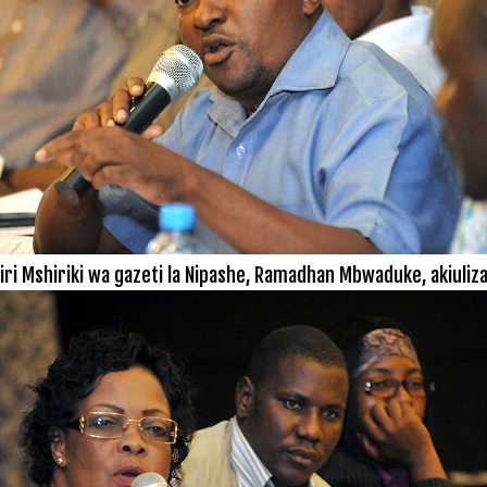
ri Mshiriki wa gazeti la Nipashe, Ramadhan Mbwaduke, akiuliza