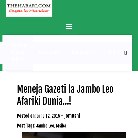
Skip
to
content
Primary
Menu
MATUKIO
KATIKA
BURUDANI
UCHAMBUZI
MICHEZO
PICHA
Meneja Gazeti la Jambo Leo
Afariki Dunia…!
-
jomushi
Posted on:
June 12, 2015
Post Tags:
Jambo Leo
,
Msiba