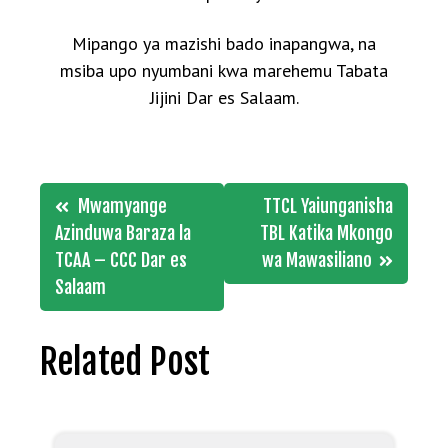
Mipango ya mazishi bado inapangwa, na
msiba upo nyumbani kwa marehemu Tabata
Jijini Dar es Salaam.
Post
Mwamyange
TTCL Yaiunganisha
navigation
Azinduwa Baraza la
TBL Katika Mkongo
TCAA – CCC Dar es
wa Mawasiliano
Salaam
Related Post