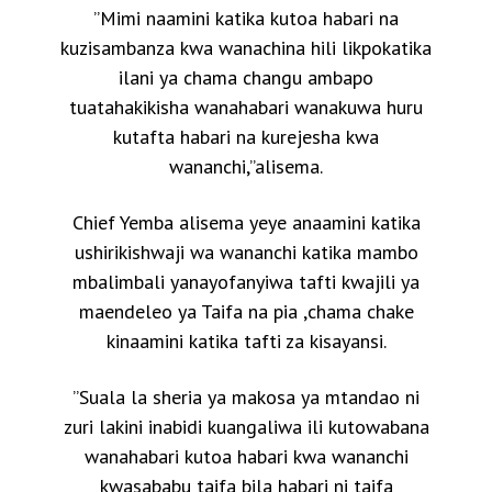
”Mimi naamini katika kutoa habari na
kuzisambanza kwa wanachina hili likpokatika
ilani ya chama changu ambapo
tuatahakikisha wanahabari wanakuwa huru
kutafta habari na kurejesha kwa
wananchi,”alisema.
Chief Yemba alisema yeye anaamini katika
ushirikishwaji wa wananchi katika mambo
mbalimbali yanayofanyiwa tafti kwajili ya
maendeleo ya Taifa na pia ,chama chake
kinaamini katika tafti za kisayansi.
”Suala la sheria ya makosa ya mtandao ni
zuri lakini inabidi kuangaliwa ili kutowabana
wanahabari kutoa habari kwa wananchi
kwasababu taifa bila habari ni taifa