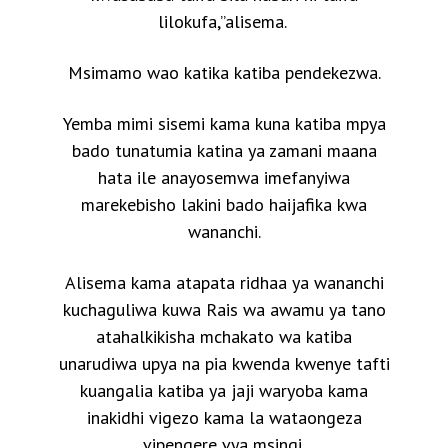
lilokufa,”alisema.
Msimamo wao katika katiba pendekezwa.
Yemba mimi sisemi kama kuna katiba mpya
bado tunatumia katina ya zamani maana
hata ile anayosemwa imefanyiwa
marekebisho lakini bado haijafika kwa
wananchi.
Alisema kama atapata ridhaa ya wananchi
kuchaguliwa kuwa Rais wa awamu ya tano
atahalkikisha mchakato wa katiba
unarudiwa upya na pia kwenda kwenye tafti
kuangalia katiba ya jaji waryoba kama
inakidhi vigezo kama la wataongeza
vipengere vya msingi.