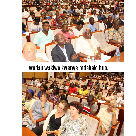
Wadau wakiwa kwenye mdahalo huo.