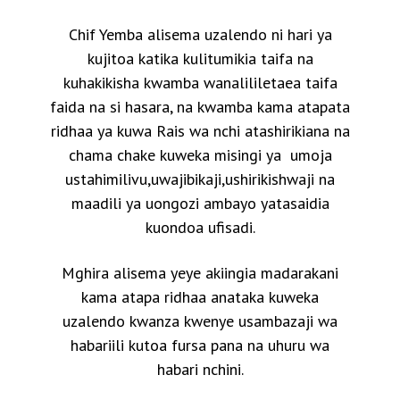
Chif Yemba alisema uzalendo ni hari ya
kujitoa katika kulitumikia taifa na
kuhakikisha kwamba wanalililetaea taifa
faida na si hasara, na kwamba kama atapata
ridhaa ya kuwa Rais wa nchi atashirikiana na
chama chake kuweka misingi ya umoja
ustahimilivu,uwajibikaji,ushirikishwaji na
maadili ya uongozi ambayo yatasaidia
kuondoa ufisadi.
Mghira alisema yeye akiingia madarakani
kama atapa ridhaa anataka kuweka
uzalendo kwanza kwenye usambazaji wa
habariili kutoa fursa pana na uhuru wa
habari nchini.