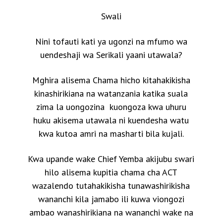
Swali
Nini tofauti kati ya ugonzi na mfumo wa
uendeshaji wa Serikali yaani utawala?
Mghira alisema Chama hicho kitahakikisha
kinashirikiana na watanzania katika suala
zima la uongozina kuongoza kwa uhuru
huku akisema utawala ni kuendesha watu
kwa kutoa amri na masharti bila kujali.
Kwa upande wake Chief Yemba akijubu swari
hilo alisema kupitia chama cha ACT
wazalendo tutahakikisha tunawashirikisha
wananchi kila jamabo ili kuwa viongozi
ambao wanashirikiana na wananchi wake na