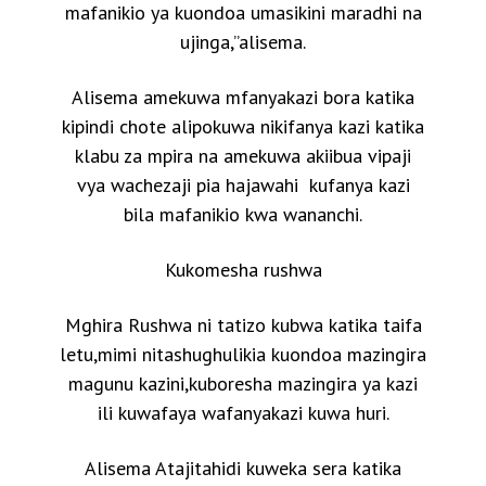
mafanikio ya kuondoa umasikini maradhi na
ujinga,”alisema.
Alisema amekuwa mfanyakazi bora katika
kipindi chote alipokuwa nikifanya kazi katika
klabu za mpira na amekuwa akiibua vipaji
vya wachezaji pia hajawahi kufanya kazi
bila mafanikio kwa wananchi.
Kukomesha rushwa
Mghira Rushwa ni tatizo kubwa katika taifa
letu,mimi nitashughulikia kuondoa mazingira
magunu kazini,kuboresha mazingira ya kazi
ili kuwafaya wafanyakazi kuwa huri.
Alisema Atajitahidi kuweka sera katika