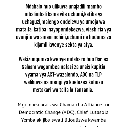
Mdahalo huo ulikuwa unajadili mambo
mbalimbali kama vile uchumi,katiba ya
uchaguzi,malengo endelevu ya umoja wa
mataifa, katiba inayopendekezwa, viashiria vya
uvunjifu wa amani nchini,uchumi na huduma za
kijamii kwenye sekta ya afya.
Wakizungumza kwenye mdaharo huo Dar es
Salaam wagombea nafasi za urais kupitia
vyama vya ACT-wazalendo, ADC na TLP
walikuwa na mengi ya kuelezea kuhusu
mstakari wa taifa la Tanzania.
Mgombea urais wa Chama cha Alliance for
Democratic Change (ADC), Chief Lutasola
Yemba akijibu swali lilioulizwa kwamba