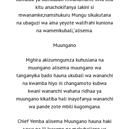
kitu anachokifanya lakini si
mwanamke,namshukuru Mungu sikukutana
na ubaguzi wa aina yeyote walifrahi kuniona
na wamenikubali,”alisema.
Muungano
Mghira akizumngumza kuhusiana na
muungano alisema muungano wa
tanganyika bado hauna ukubali wa wananchi
na kwamba hiyo ni changamoto kubwa
kwani wananchi wahana ridhaa ya
muungano kikatiba hali inayofanya wananchi
wa pande zote mbili kugomgana.
Chief Yemba alisema Muungano hauna haki
sawa na ili kuwepo na makubaliano ya