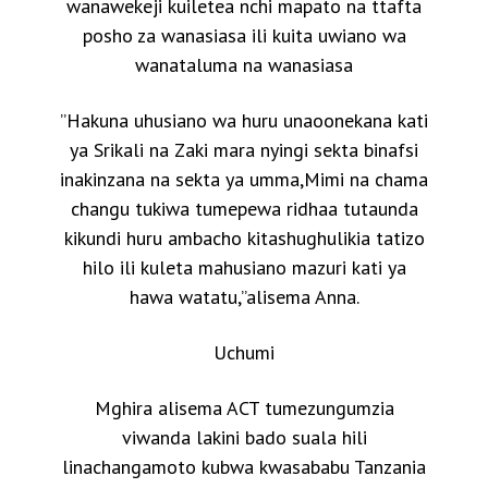
wanawekeji kuiletea nchi mapato na ttafta
posho za wanasiasa ili kuita uwiano wa
wanataluma na wanasiasa
”Hakuna uhusiano wa huru unaoonekana kati
ya Srikali na Zaki mara nyingi sekta binafsi
inakinzana na sekta ya umma,Mimi na chama
changu tukiwa tumepewa ridhaa tutaunda
kikundi huru ambacho kitashughulikia tatizo
hilo ili kuleta mahusiano mazuri kati ya
hawa watatu,”alisema Anna.
Uchumi
Mghira alisema ACT tumezungumzia
viwanda lakini bado suala hili
linachangamoto kubwa kwasababu Tanzania