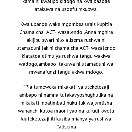
kama ni kwalipo kidogo na kwa baadae
atakuwa na uzoefu mkubwa.
Kwa upande wake mgombea urais kupitia
Chama cha ACT- wazalendo ,Anna mghira
akijibu swari hilo alisema rushwa ni
utamaduni lakini chama cha ACT- wazalendo
kiatatoa elimu ya rushwa tangu wakiwa
wadogo,ambapo itakuwa ni utamaduni wa
mwanafunzi tangu akiwa mdogo.
”Pia tumeweka mikakati ya utekelezaji
ambapo ni namna tutakavyoshughulika na
mikakati mbalimbali huku tukiwajumlisha
wananchi kutoa maoni yao na kurudi kwetu
kiutekelezaji ili kuziba mianya ya rushwa
,”alisema