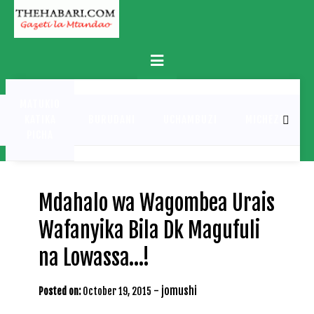
Skip
to
content
Primary
Menu
MATUKIO
KATIKA
BURUDANI
UCHAMBUZI
MICHEZO
PICHA
Mdahalo wa Wagombea Urais
Wafanyika Bila Dk Magufuli
na Lowassa…!
-
jomushi
Posted on:
October 19, 2015