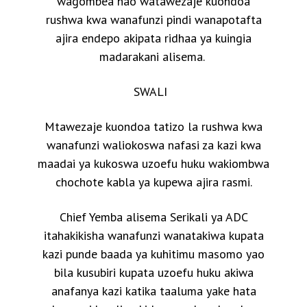
wagombea hao watawezaje kuondoa
rushwa kwa wanafunzi pindi wanapotafta
ajira endepo akipata ridhaa ya kuingia
madarakani alisema.
SWALI
Mtawezaje kuondoa tatizo la rushwa kwa
wanafunzi waliokoswa nafasi za kazi kwa
maadai ya kukoswa uzoefu huku wakiombwa
chochote kabla ya kupewa ajira rasmi.
Chief Yemba alisema Serikali ya ADC
itahakikisha wanafunzi wanatakiwa kupata
kazi punde baada ya kuhitimu masomo yao
bila kusubiri kupata uzoefu huku akiwa
anafanya kazi katika taaluma yake hata