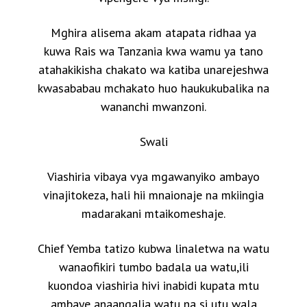
Mghira alisema akam atapata ridhaa ya
kuwa Rais wa Tanzania kwa wamu ya tano
atahakikisha chakato wa katiba unarejeshwa
kwasababau mchakato huo haukukubalika na
wananchi mwanzoni.
Swali
Viashiria vibaya vya mgawanyiko ambayo
vinajitokeza, hali hii mnaionaje na mkiingia
madarakani mtaikomeshaje.
Chief Yemba tatizo kubwa linaletwa na watu
wanaofikiri tumbo badala ua watu,ili
kuondoa viashiria hivi inabidi kupata mtu
ambaye anaangalia watu na si utu wala