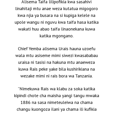
Alisema Taifa lilipofikia kwa sasahivi
linahitaji mtu anae weza kutatua migogoro
kwa njia ya busara na si kupiga kelele na
upole wangu ni nguvu kwa taifa hasa katika
wakati huu abao taifa linaonekana kuwa
katika mgongano.
Chief Yemba alisema Urais hauna uzoefu
wala mtu asiseme mimi siwezi kwasababau
uraisa ni tasisi na hakuna mtu anaeweza
kuwa Rais peke yake bila kushirikiana na
wezake mimi ni rais bora wa Tanzania.
”Nimekuwa Rais wa klabu za soka katika
kipindi chote cha maisha yangi tangu mwaka
1886 na sasa nimeteuleiwa na chama
changu kuongoza ilani ya chama ili kufikia