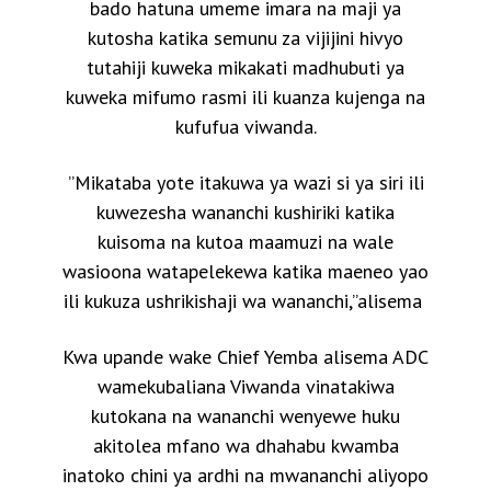
bado hatuna umeme imara na maji ya
kutosha katika semunu za vijijini hivyo
tutahiji kuweka mikakati madhubuti ya
kuweka mifumo rasmi ili kuanza kujenga na
kufufua viwanda.
”Mikataba yote itakuwa ya wazi si ya siri ili
kuwezesha wananchi kushiriki katika
kuisoma na kutoa maamuzi na wale
wasioona watapelekewa katika maeneo yao
ili kukuza ushrikishaji wa wananchi,”alisema
Kwa upande wake Chief Yemba alisema ADC
wamekubaliana Viwanda vinatakiwa
kutokana na wananchi wenyewe huku
akitolea mfano wa dhahabu kwamba
inatoko chini ya ardhi na mwananchi aliyopo