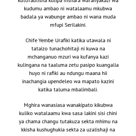
kutofautisha kulipa mshara wafanyakazi wa
kudumu ambao ni watalaamu mkubwa
badala ya wabunge ambao ni wana muda
mfupi Serilakini.
Chife Yembe Urafiki katika utawala ni
tataizo tunachohitaji ni kuwa na
mchanganuo mzuri wa kufanya kazi
kulingana na taaluma zetu pasipo kuangalia
huyo ni rafiki au ndungu maana hii
inachangia upendeleo wa mapato kazini
katika taluma mbalimbali.
Mghira wanasiasa wanakipato kikubwa
kuliko watalaamu kwa sasa lakini sisi chini
ya chama changu tutakuza sekta mhimu na
kkisha kushughukia sekta za uzalishaji na