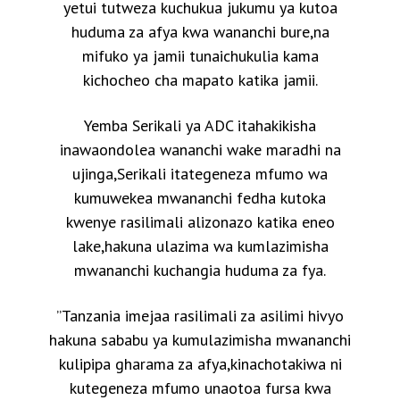
yetui tutweza kuchukua jukumu ya kutoa
huduma za afya kwa wananchi bure,na
mifuko ya jamii tunaichukulia kama
kichocheo cha mapato katika jamii.
Yemba Serikali ya ADC itahakikisha
inawaondolea wananchi wake maradhi na
ujinga,Serikali itategeneza mfumo wa
kumuwekea mwananchi fedha kutoka
kwenye rasilimali alizonazo katika eneo
lake,hakuna ulazima wa kumlazimisha
mwananchi kuchangia huduma za fya.
”Tanzania imejaa rasilimali za asilimi hivyo
hakuna sababu ya kumulazimisha mwananchi
kulipipa gharama za afya,kinachotakiwa ni
kutegeneza mfumo unaotoa fursa kwa