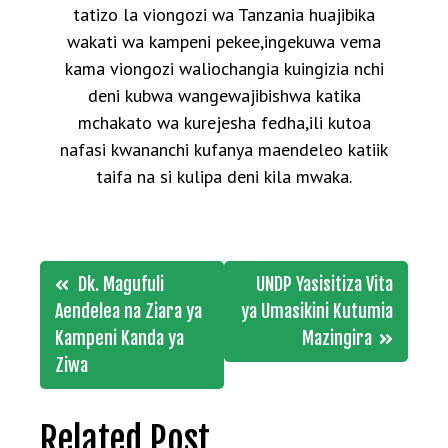
tatizo la viongozi wa Tanzania huajibika
wakati wa kampeni pekee,ingekuwa vema
kama viongozi waliochangia kuingizia nchi
deni kubwa wangewajibishwa katika
mchakato wa kurejesha fedha,ili kutoa
nafasi kwananchi kufanya maendeleo katiik
taifa na si kulipa deni kila mwaka.
Post
Dk. Magufuli
UNDP Yasisitiza Vita
navigation
Aendelea na Ziara ya
ya Umasikini Kutumia
Kampeni Kanda ya
Mazingira
Ziwa
Related Post