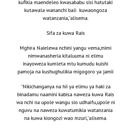
kufikia maendeleo kwasababu sisi hatutaki
kutawala wananchi bali kuwaongoza
watanzania,”alisema.
Sifa za kuwa Rais
Mghira Naielewa nchini yangu vema,mimi
nimwanasheria kitaluuma ni elimu
inayoweza kumleta mtu kumudu kuishi
pamoja na kushughulikia migogoro ya jamii
”Nikichanganya na hii ya elimu ya haki za
binadamu naamini kabisa naweza kuwa Rais
wa nchi na upole wangu sio udhaifu,upole ni
nguvu na naweza kuwatumikia watanzania
na kuwa kiongozi wao mzuri,”alisema.