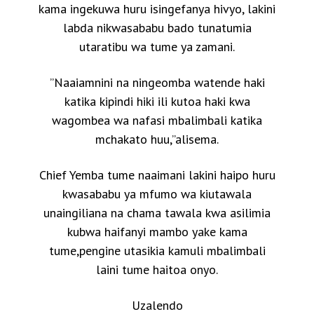
kama ingekuwa huru isingefanya hivyo, lakini
labda nikwasababu bado tunatumia
utaratibu wa tume ya zamani.
”Naaiamnini na ningeomba watende haki
katika kipindi hiki ili kutoa haki kwa
wagombea wa nafasi mbalimbali katika
mchakato huu,”alisema.
Chief Yemba tume naaimani lakini haipo huru
kwasababu ya mfumo wa kiutawala
unaingiliana na chama tawala kwa asilimia
kubwa haifanyi mambo yake kama
tume,pengine utasikia kamuli mbalimbali
laini tume haitoa onyo.
Uzalendo