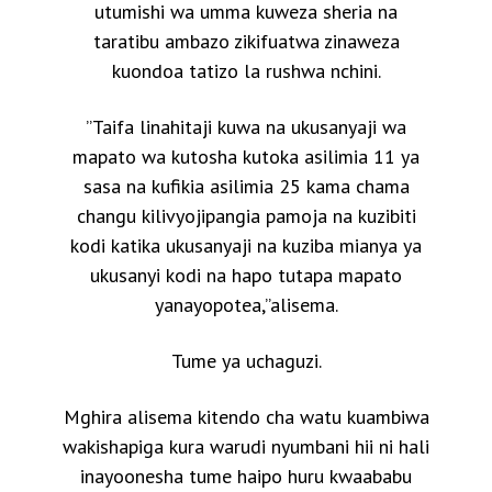
utumishi wa umma kuweza sheria na
taratibu ambazo zikifuatwa zinaweza
kuondoa tatizo la rushwa nchini.
”Taifa linahitaji kuwa na ukusanyaji wa
mapato wa kutosha kutoka asilimia 11 ya
sasa na kufikia asilimia 25 kama chama
changu kilivyojipangia pamoja na kuzibiti
kodi katika ukusanyaji na kuziba mianya ya
ukusanyi kodi na hapo tutapa mapato
yanayopotea,”alisema.
Tume ya uchaguzi.
Mghira alisema kitendo cha watu kuambiwa
wakishapiga kura warudi nyumbani hii ni hali
inayoonesha tume haipo huru kwaababu