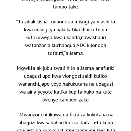
tumbo lake.
”Tutahakikisha tunaondoa misngi ya viashiria
kwa misngi ya haki katika dini zote na
kutokuwepo kwa ukanda,nawashauri
watanzania kuchangua ADC kuondoa
tofauti,”alisema.
Mgwilla akijubu swali hilo alisema anafuriki
ubaguzi upo kwa viongozi zaidi kuliko
wananchi,japo yeye hakukutana na ubaguzi
wa aina yeyote katika kupita huko na kule
kwenye kampeni zake.
”Mwanzoni nilikuwa na fikra za kukutana na
ubaguzi kwasababau katika Taifa letu kuna
kawaida ya kumkubali mwanamume kwa kila