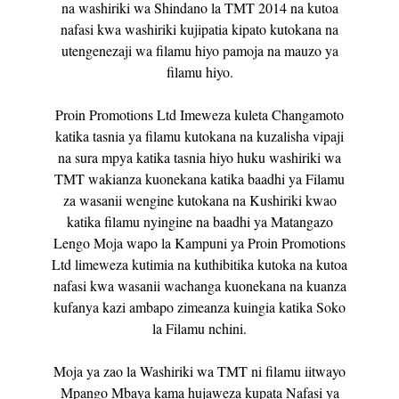
na washiriki wa Shindano la TMT 2014 na kutoa
nafasi kwa washiriki kujipatia kipato kutokana na
utengenezaji wa filamu hiyo pamoja na mauzo ya
filamu hiyo.
Proin Promotions Ltd Imeweza kuleta Changamoto
katika tasnia ya filamu kutokana na kuzalisha vipaji
na sura mpya katika tasnia hiyo huku washiriki wa
TMT wakianza kuonekana katika baadhi ya Filamu
za wasanii wengine kutokana na Kushiriki kwao
katika filamu nyingine na baadhi ya Matangazo
Lengo Moja wapo la Kampuni ya Proin Promotions
Ltd limeweza kutimia na kuthibitika kutoka na kutoa
nafasi kwa wasanii wachanga kuonekana na kuanza
kufanya kazi ambapo zimeanza kuingia katika Soko
la Filamu nchini.
Moja ya zao la Washiriki wa TMT ni filamu iitwayo
Mpango Mbaya kama hujaweza kupata Nafasi ya