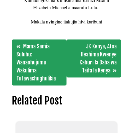
Kumuongoza na Kumsimamia Kikazi Msanii
Elizabeth Michael almaarufu Lulu.
Makala nyingine itakujia hivi karibuni
Post
Mama Samia
JK Kenya, Atoa
navigation
Suluhu:
Heshima Kwenye
Wanaohujumu
Kaburi la Baba wa
Wakulima
Taifa la Kenya
Tutawashughulikia
Related Post