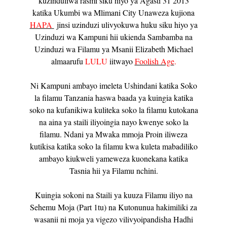
kuzinduliwa rasmi siku hiyo ya Agasti 31 2013
katika Ukumbi wa Mlimani City Unaweza kujiona
HAPA
jinsi uzinduzi ulivyokuwa huku siku hiyo ya
Uzinduzi wa Kampuni hii ukienda Sambamba na
Uzinduzi wa Filamu ya Msanii Elizabeth Michael
almaarufu
LULU
iitwayo
Foolish Age
.
Ni Kampuni ambayo imeleta Ushindani katika Soko
la filamu Tanzania haswa baada ya kuingia katika
soko na kufanikiwa kuliteka soko la filamu kutokana
na aina ya staili iliyoingia nayo kwenye soko la
filamu. Ndani ya Mwaka mmoja Proin iliweza
kutikisa katika soko la filamu kwa kuleta mabadiliko
ambayo kiukweli yameweza kuonekana katika
Tasnia hii ya Filamu nchini.
Kuingia sokoni na Staili ya kuuza Filamu iliyo na
Sehemu Moja (Part 1tu) na Kutonunua hakimiliki za
wasanii ni moja ya vigezo vilivyoipandisha Hadhi