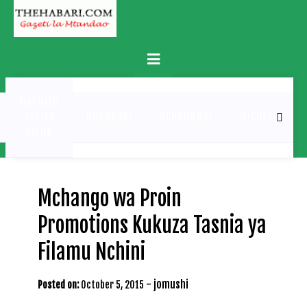
Skip
to
content
Primary
Menu
MATUKIO
KATIKA
BURUDANI
UCHAMBUZI
MICHEZO
PICHA
Mchango wa Proin
Promotions Kukuza Tasnia ya
Filamu Nchini
-
jomushi
Posted on:
October 5, 2015