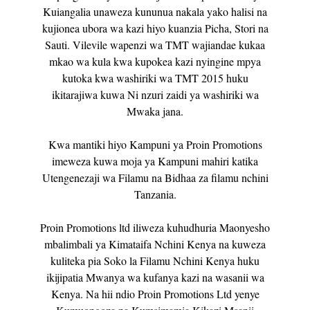
Kuiangalia unaweza kununua nakala yako halisi na
kujionea ubora wa kazi hiyo kuanzia Picha, Stori na
Sauti. Vilevile wapenzi wa TMT wajiandae kukaa
mkao wa kula kwa kupokea kazi nyingine mpya
kutoka kwa washiriki wa TMT 2015 huku
ikitarajiwa kuwa Ni nzuri zaidi ya washiriki wa
Mwaka jana.
Kwa mantiki hiyo Kampuni ya Proin Promotions
imeweza kuwa moja ya Kampuni mahiri katika
Utengenezaji wa Filamu na Bidhaa za filamu nchini
Tanzania.
Proin Promotions ltd iliweza kuhudhuria Maonyesho
mbalimbali ya Kimataifa Nchini Kenya na kuweza
kuliteka pia Soko la Filamu Nchini Kenya huku
ikijipatia Mwanya wa kufanya kazi na wasanii wa
Kenya. Na hii ndio Proin Promotions Ltd yenye