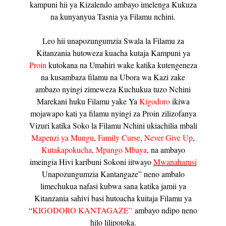
kampuni hii ya Kizalendo ambayo imelenga Kukuza
na kunyanyua Tasnia ya Filamu nchini.
Leo hii unapozungumzia Swala la Filamu za
Kitanzania hutoweza kuacha kutaja Kampuni ya
Proin
kutokana na Umahiri wake katika kutengeneza
na kusambaza filamu na Ubora wa Kazi zake
ambazo nyingi zimeweza Kuchukua tuzo Nchini
Marekani huku Filamu yake Ya
Kigodoro
ikiwa
mojawapo kati ya filamu nyingi za Proin zilizofanya
Vizuri katika Soko la Filamu Nchini ukiachilia mbali
Mapenzi ya Mungu
,
Family Curse
,
Never Give Up
,
Kutakapokucha
,
Mpango Mbaya
, na ambayo
imeingia Hivi karibuni Sokoni iitwayo
Mwanaharusi
Unapozungumzia Kantangaze” neno ambalo
limechukua nafasi kubwa sana katika jamii ya
Kitanzania sahivi basi hutoacha kuitaja Filamu ya
“
KIGODORO KANTAGAZE”
ambayo ndipo neno
hilo lilipotoka.