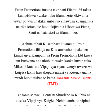
Proin Promotions imetoa takribani Filamu 25 tokea
kuanzishwa kwake huku filamu zote zikiwa na
viwango vya uhakika ambavyo zinaweza kuangaliwa
na rika lolote lile huku ikijivunia Ubora wa Picha,
Sauti na hata stori za filamu hizo.
Achilia mbali Kusambaza Filamu tu Proin
Promotions ilikuja na Kitu ambacho mpaka leo
kimeifanya Kampuni ya Proin Promotions Ltd kuwa
juu kutokana na Uthubutu wake katika kuzunguka
Mikoani kutafuta Vipaji vya vijana wenye uwezo wa
kuigiza lakini hawakupata nafasi ya Kuonekana na
mradi huo ujulikanao kama
Tanzania Movie Talents
(TMT)
Tanzania Movie Talents ni Shindano la Kuibua na
kusaka Vipaji vya Kuigiza Nchini ambapo vipindi