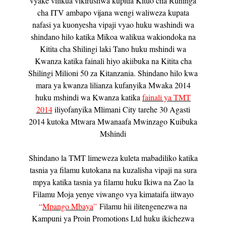
vyake vilikua vikirushwa kupitia Kituo cha Runinga
cha ITV ambapo vijana wengi waliweza kupata
nafasi ya kuonyesha vipaji vyao huku washindi wa
shindano hilo katika Mikoa walikua wakiondoka na
Kitita cha Shilingi laki Tano huku mshindi wa
Kwanza katika fainali hiyo akiibuka na Kitita cha
Shilingi Milioni 50 za Kitanzania. Shindano hilo kwa
mara ya kwanza lilianza kufanyika Mwaka 2014
huku mshindi wa Kwanza katika
fainali ya TMT
2014
iliyofanyika Mlimani City tarehe 30 Agasti
2014 kutoka Mtwara Mwanaafa Mwinzago Kuibuka
Mshindi
Shindano la TMT limeweza kuleta mabadiliko katika
tasnia ya filamu kutokana na kuzalisha vipaji na sura
mpya katika tasnia ya filamu huku Ikiwa na Zao la
Filamu Moja yenye viwango vya kimataifa iitwayo
“
Mpango Mbaya
”
Filamu hii ilitengenezwa na
Kampuni ya Proin Promotions Ltd huku ikichezwa