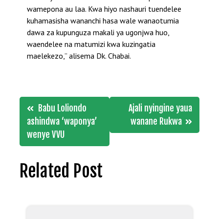
wamepona au laa. Kwa hiyo nashauri tuendelee
kuhamasisha wananchi hasa wale wanaotumia
dawa za kupunguza makali ya ugonjwa huo,
waendelee na matumizi kwa kuzingatia
maelekezo,” alisema Dk. Chabai.
Post
Babu Loliondo
Ajali nyingine yaua
navigation
ashindwa ‘waponya’
wanane Rukwa
wenye VVU
Related Post