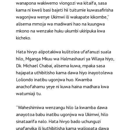
wanapona wakiwemo viongozi wa kitaifa, sasa
kama ni kweli basi bajeti hii tuitumie kuwasafirisha
wagonjwa wenye Ukimwi ili wakapate kikombe,”
alisema mmoja wa madiwani hao na kuungwa
mkono na wenzake huku ukumbi ukiripuka kwa
kicheko.
Hata hivyo alipotakiwa kulitolea ufafanuzi suala
hilo, Mganga Mkuu wa Halmashauri ya Wilaya hiyo,
Dk. Michael Chabai, alisema kuwa, mpaka sasa
hajapata uthibitisho kama dawa hiyo inayotolewa
Loliondo inatibu ugonjwa huo. Kwamba
anachofahamu yeye ni kuwa haina madhara kwa
watumiaji tu.
“Waheshimiwa wenzangu hilo la kwamba dawa
anayotoa babu inatibu ugonjwa wa Ukimwi, hilo
sinataarifa nalo. Hata hivyo bado uchunguzi
unafanyika ili kuthibitisha kama waliopata dawa