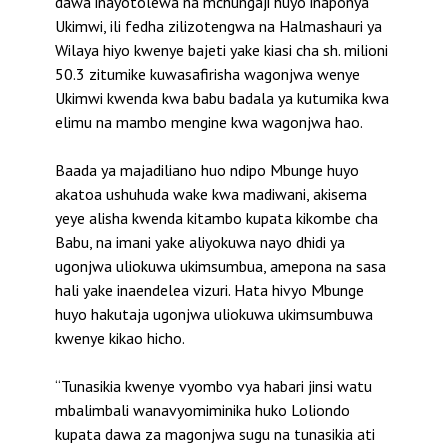
dawa inayotolewa na mchungaji huyo inaponya
Ukimwi, ili fedha zilizotengwa na Halmashauri ya
Wilaya hiyo kwenye bajeti yake kiasi cha sh. milioni
50.3 zitumike kuwasafirisha wagonjwa wenye
Ukimwi kwenda kwa babu badala ya kutumika kwa
elimu na mambo mengine kwa wagonjwa hao.
Baada ya majadiliano huo ndipo Mbunge huyo
akatoa ushuhuda wake kwa madiwani, akisema
yeye alisha kwenda kitambo kupata kikombe cha
Babu, na imani yake aliyokuwa nayo dhidi ya
ugonjwa uliokuwa ukimsumbua, amepona na sasa
hali yake inaendelea vizuri. Hata hivyo Mbunge
huyo hakutaja ugonjwa uliokuwa ukimsumbuwa
kwenye kikao hicho.
“Tunasikia kwenye vyombo vya habari jinsi watu
mbalimbali wanavyomiminika huko Loliondo
kupata dawa za magonjwa sugu na tunasikia ati