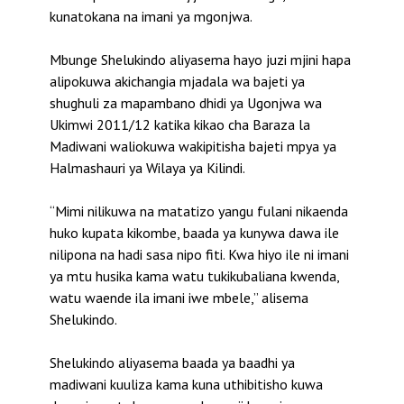
kunatokana na imani ya mgonjwa.
Mbunge Shelukindo aliyasema hayo juzi mjini hapa
alipokuwa akichangia mjadala wa bajeti ya
shughuli za mapambano dhidi ya Ugonjwa wa
Ukimwi 2011/12 katika kikao cha Baraza la
Madiwani waliokuwa wakipitisha bajeti mpya ya
Halmashauri ya Wilaya ya Kilindi.
“Mimi nilikuwa na matatizo yangu fulani nikaenda
huko kupata kikombe, baada ya kunywa dawa ile
nilipona na hadi sasa nipo fiti. Kwa hiyo ile ni imani
ya mtu husika kama watu tukikubaliana kwenda,
watu waende ila imani iwe mbele,” alisema
Shelukindo.
Shelukindo aliyasema baada ya baadhi ya
madiwani kuuliza kama kuna uthibitisho kuwa