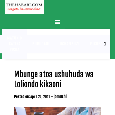
Skip
to
content
Primary
Menu
MATUKIO
KATIKA
BURUDANI
UCHAMBUZI
MICHEZO
PICHA
Mbunge atoa ushuhuda wa
Loliondo kikaoni
-
jomushi
Posted on:
April 25, 2011