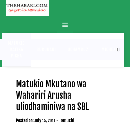
Skip
to
content
Primary
Menu
MATUKIO
KATIKA
BURUDANI
UCHAMBUZI
MICHEZO
PICHA
Matukio Mkutano wa
Wahariri Arusha
uliodhaminiwa na SBL
-
jomushi
Posted on:
July 15, 2011