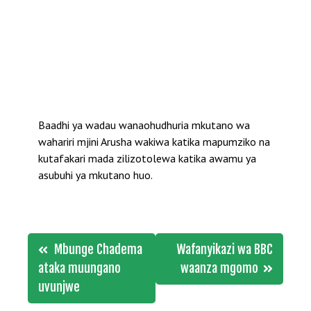
Baadhi ya wadau wanaohudhuria mkutano wa
wahariri mjini Arusha wakiwa katika mapumziko na
kutafakari mada zilizotolewa katika awamu ya
asubuhi ya mkutano huo.
Post
Mbunge Chadema
Wafanyikazi wa BBC
navigation
ataka muungano
waanza mgomo
uvunjwe