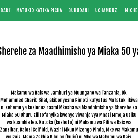
ABARI
MATUKIO KATIKA PICHA
BURUDANI
UCHAMBUZI
MICHE
herehe za Maadhimisho ya Miaka 50 y
Makamu wa Rais wa Jamhuri ya Muungano wa Tanzania, Dk.
Mohammed Gharib Bilal, akibonyesha Rimoti kufyatua Mafataki ikiwa
ni sehemu ya kuzindua rasmi Mkesha wa Maadhimisho ya Sherehe za
Miaka 50 Uhuru zilizofanyika kwenye Viwanja vya Mnazi Mmoja usiku
wa kuamkia leo. Kutoka (kushoto) ni Makamu wa Pili wa Rais wa
Zanzibar, Balozi Seif Idd, Waziri Mkuu Mizengo Pinda, Mke wa Makamu
wa Rais, Mama Zakhia Bilal na (kulia) ni Mke wa Makamu wa Rais,