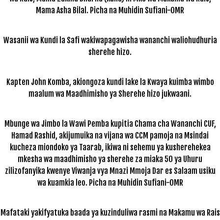
Mama Asha Bilal. Picha na Muhidin Sufiani-OMR
Wasanii wa Kundi la Safi wakiwapagawisha wananchi waliohudhuria
sherehe hizo.
Kapten John Komba, akiongoza kundi lake la Kwaya kuimba wimbo
maalum wa Maadhimisho ya Sherehe hizo jukwaani.
Mbunge wa Jimbo la Wawi Pemba kupitia Chama cha Wananchi CUF,
Hamad Rashid, akijumuika na vijana wa CCM pamoja na Msindai
kucheza miondoko ya Taarab, ikiwa ni sehemu ya kusherehekea
mkesha wa maadhimisho ya sherehe za miaka 50 ya Uhuru
zilizofanyika kwenye Viwanja vya Mnazi Mmoja Dar es Salaam usiku
wa kuamkia leo. Picha na Muhidin Sufiani-OMR
Mafataki yakifyatuka baada ya kuzinduliwa rasmi na Makamu wa Rais