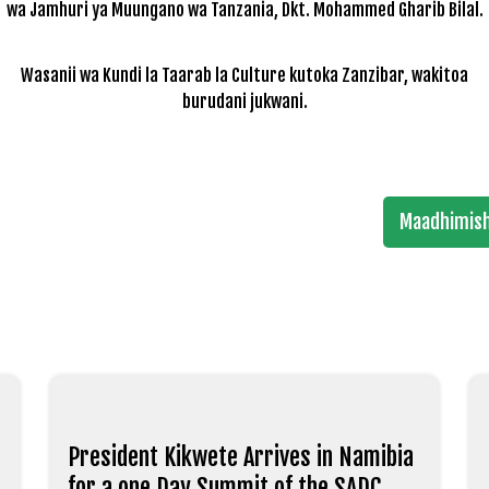
wa Jamhuri ya Muungano wa Tanzania, Dkt. Mohammed Gharib Bilal.
Wasanii wa Kundi la Taarab la Culture kutoka Zanzibar, wakitoa
burudani jukwani.
Maadhimish
President Kikwete Arrives in Namibia
for a one Day Summit of the SADC