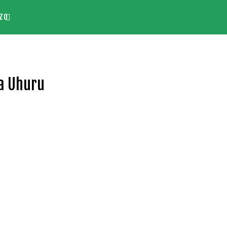
ZO
a Uhuru