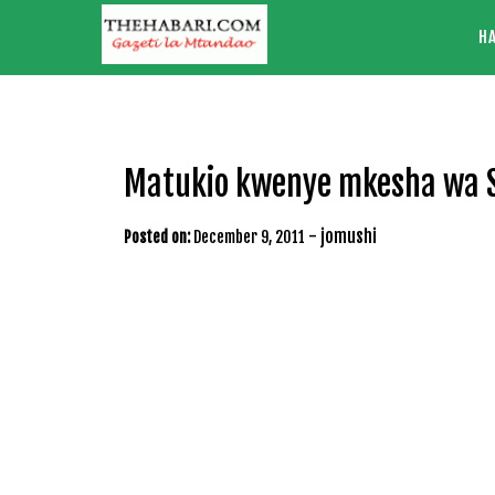
Skip
H
to
content
Matukio kwenye mkesha wa S
-
jomushi
Posted on:
December 9, 2011