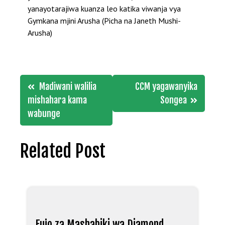
yanayotarajiwa kuanza leo katika viwanja vya
Gymkana mjini Arusha (Picha na Janeth Mushi-
Arusha)
Post
Madiwani walilia
CCM yagawanyika
navigation
mishahara kama
Songea
wabunge
Related Post
Fujo za Mashabiki wa Diamond