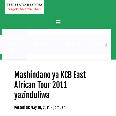
Skip
to
content
Primary
Menu
MATUKIO
KATIKA
BURUDANI
UCHAMBUZI
MICHEZO
PICHA
Mashindano ya KCB East
African Tour 2011
yazinduliwa
-
jomushi
Posted on:
May 10, 2011