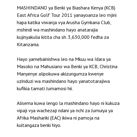
MASHINDANO ya Benki ya Biashara Kenya (KCB)
East Africa Golf Tour 2011 yanayoanza leo mjini
hapa katika viwanja vya Arusha Gymkana Club,
mshindi wa mashindano hayo anatarajia
kujinyakulia kitita cha sh. 3,630,000 fedha za
Kitanzania.
Hayo yamebainishwa leo na Mkuu wa Idara ya
Masoko na Mahusiano wa Benki ya KCB, Christina
Manyenye alipokuwa akizungumza kwenye
uzinduzi wa mashindano hayo yanatotarajiwa
kufikia tamati Jumamosi hii.
Alisema kuwa lengo la mashindano hayo ni kukuza
vipaji vya wachezaji ndani ya nchi za Jumuiya ya
Afrika Mashariki (EAC) ikiwa ni pamoja na
kuitangaza benki hiyo.