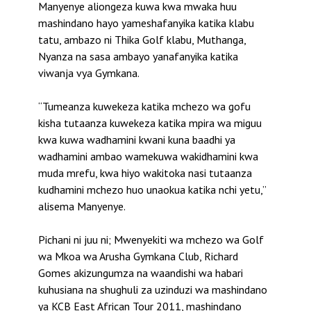
Manyenye aliongeza kuwa kwa mwaka huu
mashindano hayo yameshafanyika katika klabu
tatu, ambazo ni Thika Golf klabu, Muthanga,
Nyanza na sasa ambayo yanafanyika katika
viwanja vya Gymkana.
“Tumeanza kuwekeza katika mchezo wa gofu
kisha tutaanza kuwekeza katika mpira wa miguu
kwa kuwa wadhamini kwani kuna baadhi ya
wadhamini ambao wamekuwa wakidhamini kwa
muda mrefu, kwa hiyo wakitoka nasi tutaanza
kudhamini mchezo huo unaokua katika nchi yetu,”
alisema Manyenye.
Pichani ni juu ni; Mwenyekiti wa mchezo wa Golf
wa Mkoa wa Arusha Gymkana Club, Richard
Gomes akizungumza na waandishi wa habari
kuhusiana na shughuli za uzinduzi wa mashindano
ya KCB East African Tour 2011, mashindano