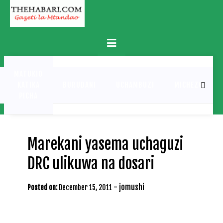
Skip
to
content
Primary
Menu
MATUKIO
KATIKA
BURUDANI
UCHAMBUZI
MICHEZO
PICHA
Marekani yasema uchaguzi
DRC ulikuwa na dosari
-
jomushi
Posted on:
December 15, 2011