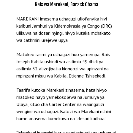
Rais wa Marekani, Barack Obama
MAREKANI imesema uchaguzi uliofanyika hivi
karibuni Jamhuri ya Kidemokrasia ya Congo (DRC)
ulikuwa na dosari nyingi, hivyo kutaka mchakato
wa tathmini urejewe upya.
Matokeo rasmi ya uchaguzi huo yamempa, Rais
Joseph Kabila ushindi wa asilimia 49 dhidi ya
asilimia 32 alizojipatia kiongozi wa upinzani na
mpinzani mkuu wa Kabila, Etienne Tshisekedi.
Taarifa kutoka Marekani zinasema, hata hivyo
matokeo hayo yamekosolewa na Jumuiya ya
Ulaya, kituo cha Carter Center na waangalizi
wengine wa uchaguzi. Balozi wa Marekani nchini
humo anasema kumekuwa na “dosari kadhaa”.
“Marekani inaamini kuwa uendeshwaji wa uchaguzi