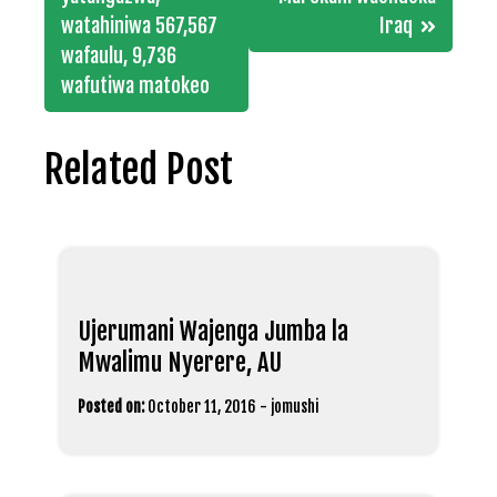
navigation
watahiniwa 567,567
Iraq
wafaulu, 9,736
wafutiwa matokeo
Related Post
Ujerumani Wajenga Jumba la
Mwalimu Nyerere, AU
Posted on:
October 11, 2016
-
jomushi