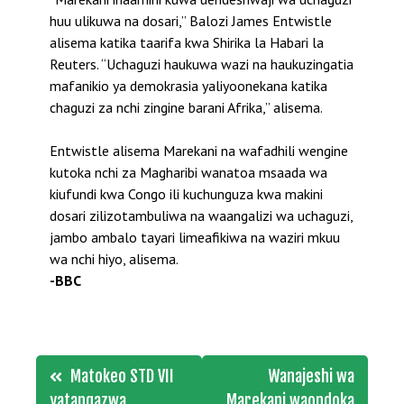
huu ulikuwa na dosari,” Balozi James Entwistle
alisema katika taarifa kwa Shirika la Habari la
Reuters. “Uchaguzi haukuwa wazi na haukuzingatia
mafanikio ya demokrasia yaliyoonekana katika
chaguzi za nchi zingine barani Afrika,” alisema.
Entwistle alisema Marekani na wafadhili wengine
kutoka nchi za Magharibi wanatoa msaada wa
kiufundi kwa Congo ili kuchunguza kwa makini
dosari zilizotambuliwa na waangalizi wa uchaguzi,
jambo ambalo tayari limeafikiwa na waziri mkuu
wa nchi hiyo, alisema.
-BBC
Post
Matokeo STD VII
Wanajeshi wa
yatangazwa,
Marekani waondoka