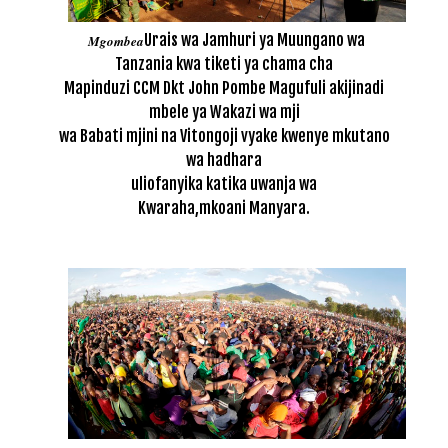
Urais wa Jamhuri ya Muungano wa
Mgombea
Tanzania kwa tiketi ya chama cha
Mapinduzi CCM Dkt John Pombe Magufuli akijinadi
mbele ya Wakazi wa mji
wa Babati mjini na Vitongoji vyake kwenye mkutano
wa hadhara
uliofanyika katika uwanja wa
Kwaraha,mkoani Manyara.