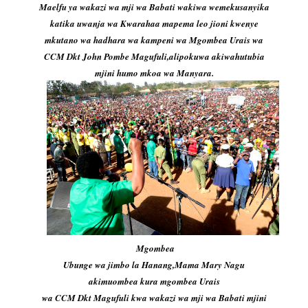
Maelfu ya wakazi wa mji wa Babati wakiwa wemekusanyika
katika uwanja wa Kwarahaa mapema leo jioni kwenye
mkutano wa hadhara wa kampeni wa Mgombea Urais wa
CCM Dkt John Pombe Magufuli,alipokuwa akiwahutubia
mjini humo mkoa wa Manyara.
Mgombea
Ubunge wa jimbo la Hanang,Mama Mary Nagu
akimuombea kura mgombea Urais
wa CCM Dkt Magufuli kwa wakazi wa mji wa Babati mjini