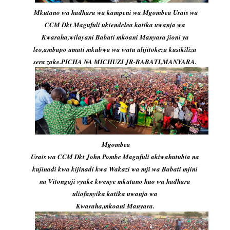
Mkutano wa hadhara wa kampeni wa Mgombea Urais wa
CCM Dkt Magufuli ukiendelea katika uwanja wa
Kwaraha,wilayani Babati mkoani Manyara jioni ya
leo,ambapo umati mkubwa wa watu ulijitokeza kusikiliza
sera zake.PICHA NA MICHUZI JR-BABATI,MANYARA.
Mgombea
Urais wa CCM Dkt John Pombe Magufuli akiwahutubia na
kujinadi kwa kijinadi kwa Wakazi wa mji wa Babati mjini
na Vitongoji vyake kwenye mkutano huo wa hadhara
uliofanyika katika uwanja wa
Kwaraha,mkoani Manyara.