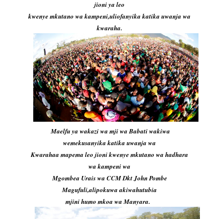
jioni ya leo
kwenye mkutano wa kampeni,uliofanyika katika uwanja wa
kwaraha.
Maelfu ya wakazi wa mji wa Babati wakiwa
wemekusanyika katika uwanja wa
Kwarahaa mapema leo jioni kwenye mkutano wa hadhara
wa kampeni wa
Mgombea Urais wa CCM Dkt John Pombe
Magufuli,alipokuwa akiwahutubia
mjini humo mkoa wa Manyara.