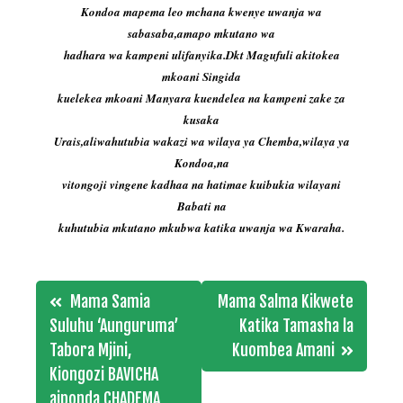
Kondoa mapema leo mchana kwenye uwanja wa
sabasaba,amapo mkutano wa
hadhara wa kampeni ulifanyika.Dkt Magufuli akitokea
mkoani Singida
kuelekea mkoani Manyara kuendelea na kampeni zake za
kusaka
Urais,aliwahutubia wakazi wa wilaya ya Chemba,wilaya ya
Kondoa,na
vitongoji vingene kadhaa na hatimae kuibukia wilayani
Babati na
kuhutubia mkutano mkubwa katika uwanja wa Kwaraha.
Post
Mama Samia
Mama Salma Kikwete
navigation
Suluhu ‘Aunguruma’
Katika Tamasha la
Tabora Mjini,
Kuombea Amani
Kiongozi BAVICHA
aiponda CHADEMA