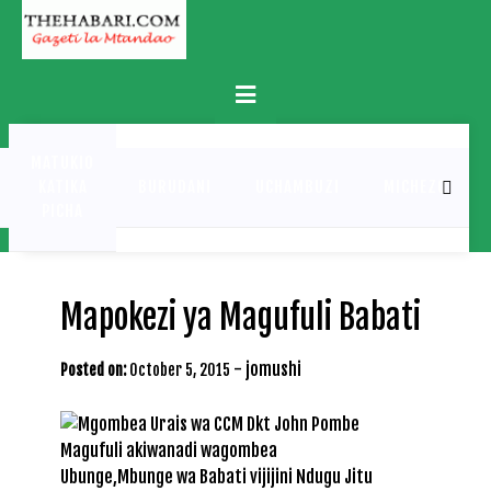
Skip
to
content
Primary
Menu
MATUKIO
KATIKA
BURUDANI
UCHAMBUZI
MICHEZO
PICHA
Mapokezi ya Magufuli Babati
-
jomushi
Posted on:
October 5, 2015