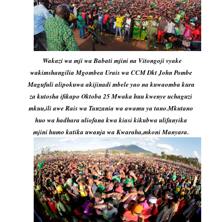
Wakazi wa mji wa Babati mjini na Vitongoji vyake
wakimshangilia Mgombea Urais wa CCM Dkt John Pombe
Magufuli alipokuwa akijinadi mbele yao na kuwaomba kura
za kutosha ifikapo Oktoba 25 Mwaka huu kwenye uchaguzi
mkuu,ili awe Rais wa Tanzania wa awamu ya tano.Mkutano
huo wa hadhara uliofana kwa kiasi kikubwa ulifanyika
mjini humo katika uwanja wa Kwaraha,mkoni Manyara.