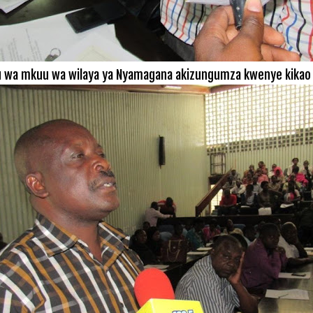
u wa mkuu wa wilaya ya Nyamagana akizungumza kwenye kikao 