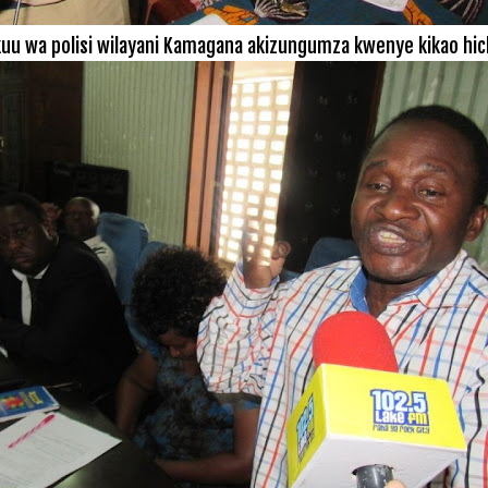
uu wa polisi wilayani Kamagana akizungumza kwenye kikao hic