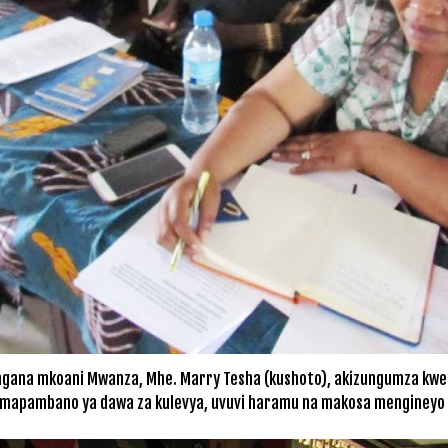
gana mkoani Mwanza, Mhe. Marry Tesha (kushoto), akizungumza kwen
 mapambano ya dawa za kulevya, uvuvi haramu na makosa mengineyo