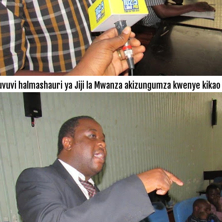
 uvuvi halmashauri ya Jiji la Mwanza akizungumza kwenye kikao 