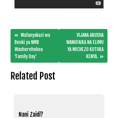
Post
Wafanyakazi wa
VIJANA ARUSHA
navigation
Benki ya NMB
WANUFAIKA NA ELIMU
Washerehekea
YA MICHEZO KUTOKA
‘Family Day’
KENYA.
Related Post
Nani Zaidi?