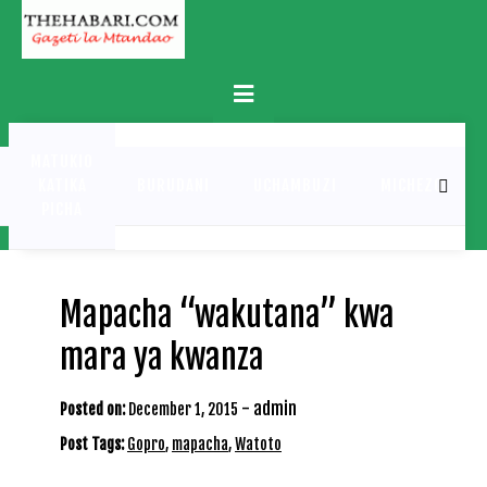
Skip
to
content
Primary
Menu
MATUKIO
KATIKA
BURUDANI
UCHAMBUZI
MICHEZO
PICHA
Mapacha “wakutana” kwa
mara ya kwanza
-
admin
Posted on:
December 1, 2015
Post Tags:
Gopro
,
mapacha
,
Watoto