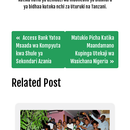
ya bidhaa kutoka nchi za Uturuki na Tanzani.
Post
Access Bank Yatoa
Matukio Picha Katika
navigation
Msaada wa Kompyuta
Maandamano
kwa Shule ya
Kupinga Utekaji wa
Sekondari Azania
Wasichana Nigeria
Related Post