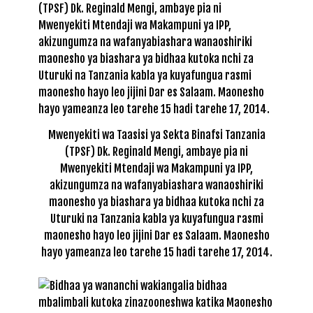
Mwenyekiti wa Taasisi ya Sekta Binafsi Tanzania
(TPSF) Dk. Reginald Mengi, ambaye pia ni
Mwenyekiti Mtendaji wa Makampuni ya IPP,
akizungumza na wafanyabiashara wanaoshiriki
maonesho ya biashara ya bidhaa kutoka nchi za
Uturuki na Tanzania kabla ya kuyafungua rasmi
maonesho hayo leo jijini Dar es Salaam. Maonesho
hayo yameanza leo tarehe 15 hadi tarehe 17, 2014.