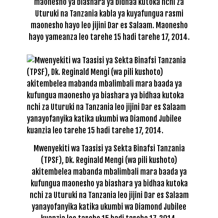
maonesho ya biashara ya bidhaa kutoka nchi za
Uturuki na Tanzania kabla ya kuyafungua rasmi
maonesho hayo leo jijini Dar es Salaam. Maonesho
hayo yameanza leo tarehe 15 hadi tarehe 17, 2014.
Mwenyekiti wa Taasisi ya Sekta Binafsi Tanzania
(TPSF), Dk. Reginald Mengi (wa pili kushoto)
akitembelea mabanda mbalimbali mara baada ya
kufungua maonesho ya biashara ya bidhaa kutoka
nchi za Uturuki na Tanzania leo jijini Dar es Salaam
yanayofanyika katika ukumbi wa Diamond Jubilee