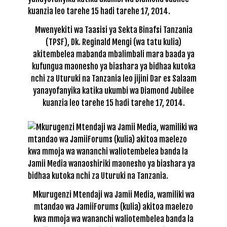
Mwenyekiti wa Taasisi ya Sekta Binafsi Tanzania
(TPSF), Dk. Reginald Mengi (wa tatu kulia)
akitembelea mabanda mbalimbali mara baada ya
kufungua maonesho ya biashara ya bidhaa kutoka
nchi za Uturuki na Tanzania leo jijini Dar es Salaam
yanayofanyika katika ukumbi wa Diamond Jubilee
kuanzia leo tarehe 15 hadi tarehe 17, 2014.
Mkurugenzi Mtendaji wa Jamii Media, wamiliki wa
mtandao wa JamiiForums (kulia) akitoa maelezo
kwa mmoja wa wananchi waliotembelea banda la