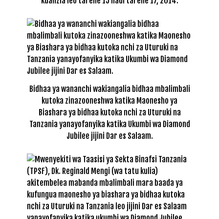
kuanzia leo tarehe 15 hadi tarehe 17, 2014.
Bidhaa ya wananchi wakiangalia bidhaa mbalimbali
kutoka zinazooneshwa katika Maonesho ya
Biashara ya bidhaa kutoka nchi za Uturuki na
Tanzania yanayofanyika katika Ukumbi wa Diamond
Jubilee jijini Dar es Salaam.