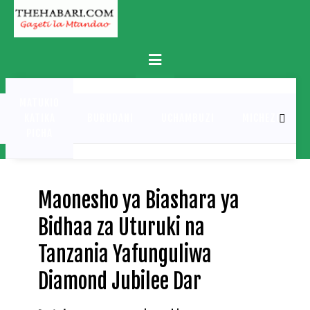
Skip
to
content
Primary
Menu
MATUKIO
KATIKA
BURUDANI
UCHAMBUZI
MICHEZO
PICHA
Maonesho ya Biashara ya
Bidhaa za Uturuki na
Tanzania Yafunguliwa
Diamond Jubilee Dar