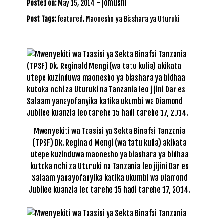
-
jomushi
Posted on:
May 15, 2014
Post Tags:
featured
,
Maonesho ya Biashara ya Uturuki
Mwenyekiti wa Taasisi ya Sekta Binafsi Tanzania
(TPSF) Dk. Reginald Mengi (wa tatu kulia) akikata
utepe kuzinduwa maonesho ya biashara ya bidhaa
kutoka nchi za Uturuki na Tanzania leo jijini Dar es
Salaam yanayofanyika katika ukumbi wa Diamond
Jubilee kuanzia leo tarehe 15 hadi tarehe 17, 2014.