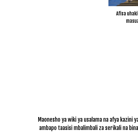
Afisa uhak
masua
Maonesho ya wiki ya usalama na afya kazini y
ambapo taasisi mbalimbali za serikali na bi