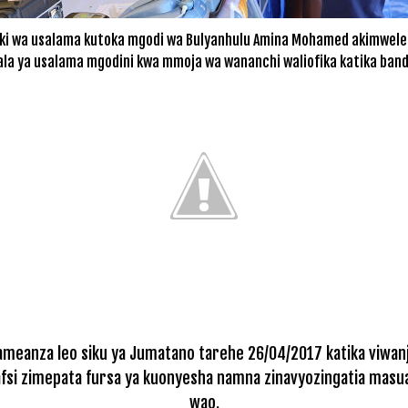
iki wa usalama kutoka mgodi wa Bulyanhulu Amina Mohamed akimwel
la ya usalama mgodini kwa mmoja wa wananchi waliofika katika banda
ameanza leo siku ya Jumatano tarehe 26/04/2017 katika viwanj
nafsi zimepata fursa ya kuonyesha namna zinavyozingatia masua
wao.