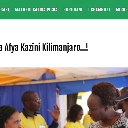
ABARI
MATUKIO KATIKA PICHA
BURUDANI
UCHAMBUZI
MICHE
 Afya Kazini Kilimanjaro…!