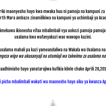
hiriki maonyesho hayo kwa mwaka huu ni pamoja na kampuni za 
rth Mara ambazo zinamilikiwa na kampuni ya uchimbaji ya Acac
imekuwa ikionesha vifaa mbalimbali vya uokozi pamoja pamoja 
usalama kwa wafanyakazi wao wawapo kazini.
salama mahali pa kazi yameandaliwa na Wakala wa Usalama na A
ngeza wigo wa ukusanyaji na utumiaji wa takwimu za usalama na
aadhimisho hayo yanatarajiwa kufikia kilele chake Aprili 28,201
i picha mbalimbali wakati wa maonesho hayo siku ya kwanza Ap