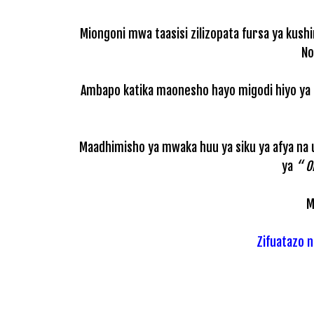
Miongoni mwa taasisi zilizopata fursa ya kus
No
Ambapo katika maonesho hayo migodi hiyo ya 
Maadhimisho ya mwaka huu ya siku ya afya na u
ya
“ O
M
Zifuatazo n