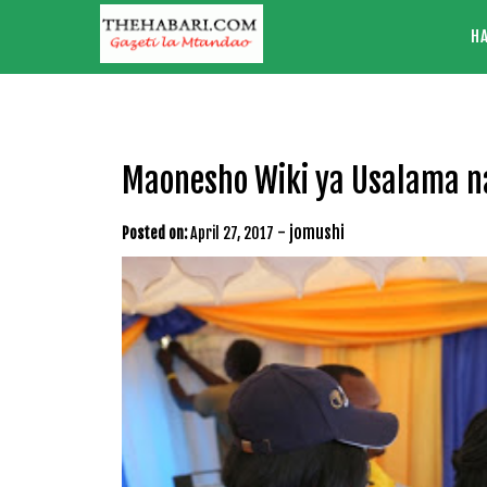
Skip
H
to
content
Maonesho Wiki ya Usalama na
-
jomushi
Posted on:
April 27, 2017