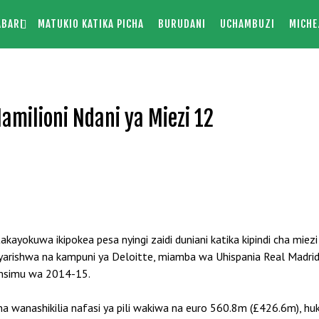
ABARI
MATUKIO KATIKA PICHA
BURUDANI
UCHAMBUZI
MICHE
milioni Ndani ya Miezi 12
ayokuwa ikipokea pesa nyingi zaidi duniani katika kipindi cha miezi 
ayarishwa na kampuni ya Deloitte, miamba wa Uhispania Real Ma
 msimu wa 2014-15.
 wanashikilia nafasi ya pili wakiwa na euro 560.8m (£426.6m), hu