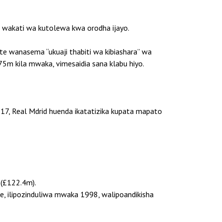
akati wa kutolewa kwa orodha ijayo.
te wanasema “ukuaji thabiti wa kibiashara” wa
m kila mwaka, vimesaidia sana klabu hiyo.
7, Real Mdrid huenda ikatatizika kupata mapato
(£122.4m).
, ilipozinduliwa mwaka 1998, walipoandikisha