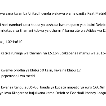
wa sana kwamba United huenda wakawa wamewapita Real Madrid w
 hadi nambari tatu baada ya kushuka kwa mapato yao lakini Deloit
ikataba ya thamani kubwa ya uthamini” kama ule wa Adidas wa £75
 katika runinga wa thamani ya £5.1bn utakaoanza msimu wa 2016-1
kwenye orodha ya klabu 30 tajiri, ikiwa na klabu 17.
 upeperushaji wa mechi.
kwanza tangu 2005-06, baada ya kupata mapato ya euro 160.9m 
o kwa Kiingereza hujulikana kama Deloitte Football Money League