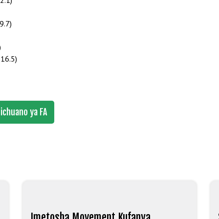
2.1)
9.7)
)
16.5)
ichuano ya FA
Imetosha Movement Kufanya