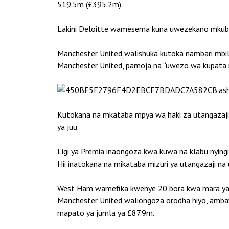
519.5m (£395.2m).
Lakini Deloitte wamesema kuna uwezekano mkub
Manchester United walishuka kutoka nambari mbili
Manchester United, pamoja na “uwezo wa kupata m
Kutokana na mkataba mpya wa haki za utangazaji
ya juu.
Ligi ya Premia inaongoza kwa kuwa na klabu nyingi 
Hii inatokana na mikataba mizuri ya utangazaji na
West Ham wamefika kwenye 20 bora kwa mara ya 
Manchester United waliongoza orodha hiyo, ambay
mapato ya jumla ya £87.9m.