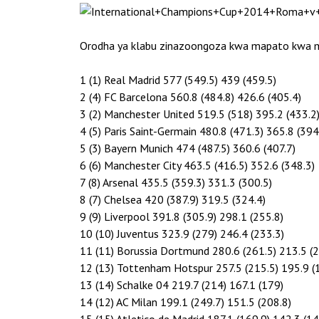
Orodha ya klabu zinazoongoza kwa mapato kwa m
1 (1) Real Madrid 577 (549.5) 439 (459.5)
2 (4) FC Barcelona 560.8 (484.8) 426.6 (405.4)
3 (2) Manchester United 519.5 (518) 395.2 (433.2
4 (5) Paris Saint-Germain 480.8 (471.3) 365.8 (394
5 (3) Bayern Munich 474 (487.5) 360.6 (407.7)
6 (6) Manchester City 463.5 (416.5) 352.6 (348.3)
7 (8) Arsenal 435.5 (359.3) 331.3 (300.5)
8 (7) Chelsea 420 (387.9) 319.5 (324.4)
9 (9) Liverpool 391.8 (305.9) 298.1 (255.8)
10 (10) Juventus 323.9 (279) 246.4 (233.3)
11 (11) Borussia Dortmund 280.6 (261.5) 213.5 (2
12 (13) Tottenham Hotspur 257.5 (215.5) 195.9 (
13 (14) Schalke 04 219.7 (214) 167.1 (179)
14 (12) AC Milan 199.1 (249.7) 151.5 (208.8)