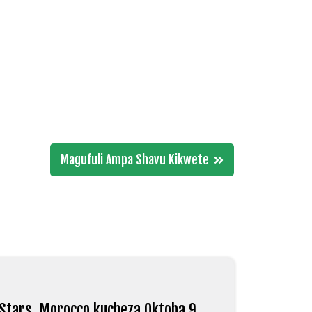
Magufuli Ampa Shavu Kikwete
Stars, Morocco kucheza Oktoba 9