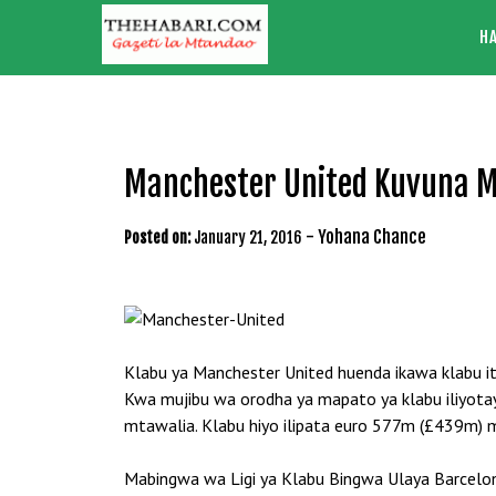
Skip
H
to
content
Manchester United Kuvuna Ma
-
Yohana Chance
Posted on:
January 21, 2016
Klabu ya Manchester United huenda ikawa klabu itak
Kwa mujibu wa orodha ya mapato ya klabu iliyot
mtawalia. Klabu hiyo ilipata euro 577m (£439m)
Mabingwa wa Ligi ya Klabu Bingwa Ulaya Barcelona