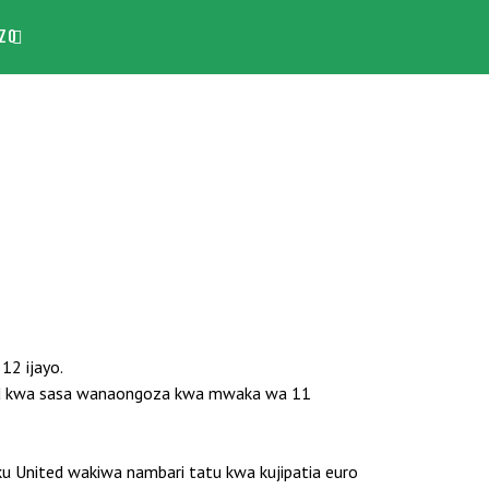
ZO
12 ijayo.
drid kwa sasa wanaongoza kwa mwaka wa 11
ku United wakiwa nambari tatu kwa kujipatia euro