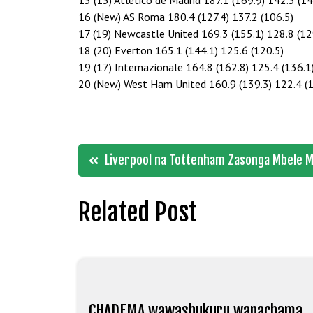
15 (15) Atletico de Madrid 187.1 (169.9) 142.3 (14
16 (New) AS Roma 180.4 (127.4) 137.2 (106.5)
17 (19) Newcastle United 169.3 (155.1) 128.8 (12
18 (20) Everton 165.1 (144.1) 125.6 (120.5)
19 (17) Internazionale 164.8 (162.8) 125.4 (136.1
20 (New) West Ham United 160.9 (139.3) 122.4 (1
Post
Liverpool na Tottenham Zasonga Mbele M
navigation
Related Post
CHADEMA wawashukuru wanachama