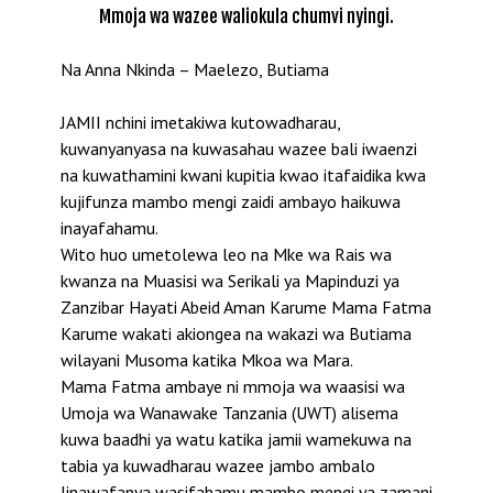
Mmoja wa wazee waliokula chumvi nyingi.
Na Anna Nkinda – Maelezo, Butiama
JAMII nchini imetakiwa kutowadharau,
kuwanyanyasa na kuwasahau wazee bali iwaenzi
na kuwathamini kwani kupitia kwao itafaidika kwa
kujifunza mambo mengi zaidi ambayo haikuwa
inayafahamu.
Wito huo umetolewa leo na Mke wa Rais wa
kwanza na Muasisi wa Serikali ya Mapinduzi ya
Zanzibar Hayati Abeid Aman Karume Mama Fatma
Karume wakati akiongea na wakazi wa Butiama
wilayani Musoma katika Mkoa wa Mara.
Mama Fatma ambaye ni mmoja wa waasisi wa
Umoja wa Wanawake Tanzania (UWT) alisema
kuwa baadhi ya watu katika jamii wamekuwa na
tabia ya kuwadharau wazee jambo ambalo
linawafanya wasifahamu mambo mengi ya zamani