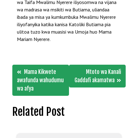
wa Taifa Mwalimu Nyerere iliyosomwa na vijana
wa madrasa wa msikiti wa Butiama, uliandaa
ibada ya misa ya kumkumbuka Mwalimu Nyerere
iliyofanyika katika kanisa Katoliki Butiama pia
ulitoa tuzo kwa muasisi wa Umoja huo Mama
Mariam Nyerere.
Post
Mama Kikwete
Mtoto wa Kanali
navigation
awafunda wahudumu
Gaddafi akamatwa
wa afya
Related Post