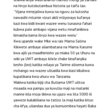
na hivyo kutokutambua historia ya taifa lao.
“Vijana mmejaliwa kuwa na nguvu za kutosha
nawasihi mtumie vizuri akili mliyonayo kufanya
kazi kwa bidii kwani wazee wenu tunaona fahari
kubwa pale ambapo vijana wetu mnafanikiwa
kimaisha kama ilivyo kwa wazee wenu”
Kwa upande wake Mke wa rais Mama Salma
Kikwete ambaye aliambatana na Mama Karume
kwa ajili ya maadhimisho ya miaka 50 ya Uhuru na
wiki ya UWT ambayo kilele chake kinafanyika
kesho (leo) katika wilaya ya Tarime alisema kuwa
mchango wa wazee ulisaidia kwa kiasi kikubwa
kupatikana kwa uhuru wa Tanzania.
Wakiwa katika kijiji cha Butiama UWT ulitoa
msaada wa pampu ya kuvutia maji na matanki
manne kila moja likiwa na ujazo wa lita 5000 ili
yaweze kukabiliana na tatizo la maji katika kituo
cha Afya, uliandaa dua ya kumuombea hayati Baba