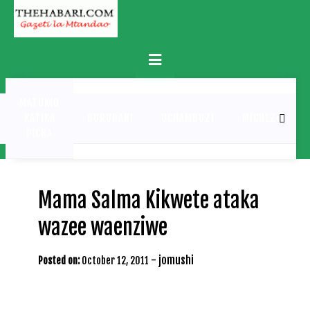
Skip
to
content
Primary
Menu
MATUKIO
KATIKA
BURUDANI
UCHAMBUZI
MICHEZO
PICHA
Mama Salma Kikwete ataka
wazee waenziwe
-
jomushi
Posted on:
October 12, 2011