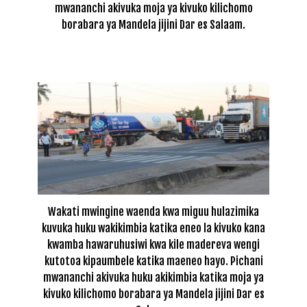
mwananchi akivuka moja ya kivuko kilichomo
borabara ya Mandela jijini Dar es Salaam.
Wakati mwingine waenda kwa miguu hulazimika
kuvuka huku wakikimbia katika eneo la kivuko kana
kwamba hawaruhusiwi kwa kile madereva wengi
kutotoa kipaumbele katika maeneo hayo. Pichani
mwananchi akivuka huku akikimbia katika moja ya
kivuko kilichomo borabara ya Mandela jijini Dar es