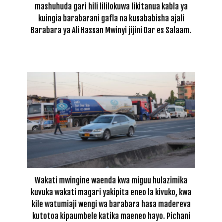
mashuhuda gari hili lililokuwa likitanua kabla ya
kuingia barabarani gafla na kusababisha ajali
Barabara ya Ali Hassan Mwinyi jijini Dar es Salaam.
Wakati mwingine waenda kwa miguu hulazimika
kuvuka wakati magari yakipita eneo la kivuko, kwa
kile watumiaji wengi wa barabara hasa madereva
kutotoa kipaumbele katika maeneo hayo. Pichani