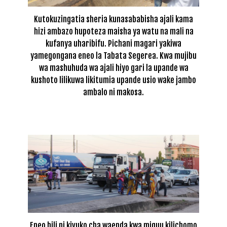
Kutokuzingatia sheria kunasababisha ajali kama
hizi ambazo hupoteza maisha ya watu na mali na
kufanya uharibifu. Pichani magari yakiwa
yamegongana eneo la Tabata Segerea. Kwa mujibu
wa mashuhuda wa ajali hiyo gari la upande wa
kushoto lilikuwa likitumia upande usio wake jambo
ambalo ni makosa.
Eneo hili ni kivuko cha waenda kwa miguu kilichomo