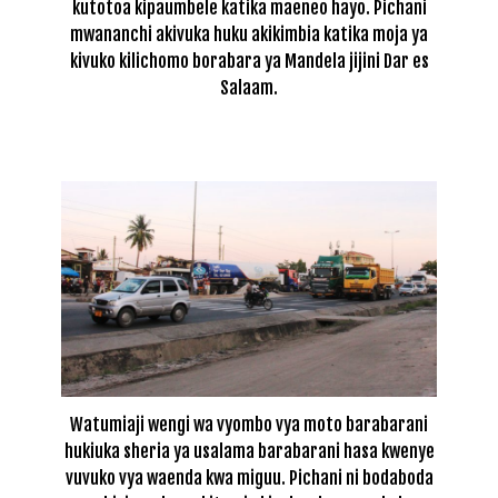
kutotoa kipaumbele katika maeneo hayo. Pichani
mwananchi akivuka huku akikimbia katika moja ya
kivuko kilichomo borabara ya Mandela jijini Dar es
Salaam.
Watumiaji wengi wa vyombo vya moto barabarani
hukiuka sheria ya usalama barabarani hasa kwenye
vuvuko vya waenda kwa miguu. Pichani ni bodaboda