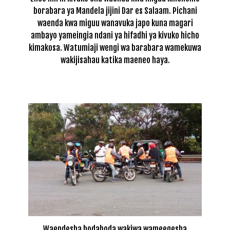
borabara ya Mandela jijini Dar es Salaam. Pichani
waenda kwa miguu wanavuka japo kuna magari
ambayo yameingia ndani ya hifadhi ya kivuko hicho
kimakosa. Watumiaji wengi wa barabara wamekuwa
wakijisahau katika maeneo haya.
Waendesha bodaboda wakiwa wameegesha