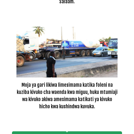
Salaam.
Moja ya gari likiwa limesimama katika foleni na
kuziba kivuko cha waenda kwa miguu, huku mtumiaji
wa kivuko akiwa amesimama katikati ya kivuko
hicho kwa kushindwa kuvuka.