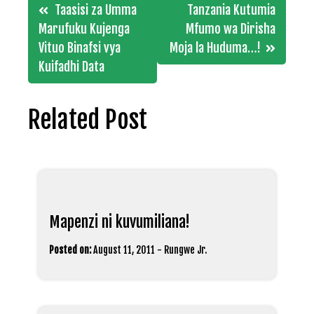
Post
Taasisi za Umma
Tanzania Kutumia
navigation
Marufuku Kujenga
Mfumo wa Dirisha
Vituo Binafsi vya
Moja la Huduma…!
Kuifadhi Data
Related Post
Mapenzi ni kuvumiliana!
Posted on:
August 11, 2011
-
Rungwe Jr.