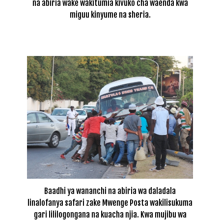
na abiria wake wakitumia kivuko cha waenda kwa
miguu kinyume na sheria.
Baadhi ya wananchi na abiria wa daladala
linalofanya safari zake Mwenge Posta wakilisukuma
gari lililogongana na kuacha njia. Kwa mujibu wa