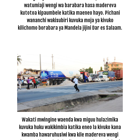
watumiaji wengi wa barabara hasa madereva
kutotoa kipaumbele katika maeneo hayo. Pichani
wananchi wakisubiri kuvuka moja ya kivuko
kilichomo borabara ya Mandela jijini Dar es Salaam.
Wakati mwingine waenda kwa miguu hulazimika
kuvuka huku wakikimbia katika eneo la kivuko kana
kwamba hawaruhusiwi kwa kile madereva wengi