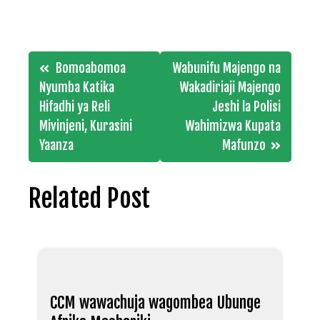
Post
Bomoabomoa
Wabunifu Majengo na
navigation
Nyumba Katika
Wakadiriaji Majengo
Hifadhi ya Reli
Jeshi la Polisi
Mivinjeni, Kurasini
Wahimizwa Kupata
Yaanza
Mafunzo
Related Post
CCM wawachuja wagombea Ubunge