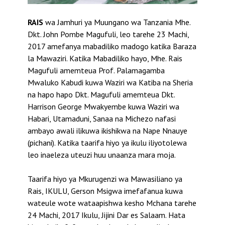
RAIS
wa Jamhuri ya Muungano wa Tanzania Mhe.
Dkt. John Pombe Magufuli, leo tarehe 23 Machi,
2017 amefanya mabadiliko madogo katika Baraza
la Mawaziri. Katika Mabadiliko hayo, Mhe. Rais
Magufuli amemteua Prof. Palamagamba
Mwaluko Kabudi kuwa Waziri wa Katiba na Sheria
na hapo hapo Dkt. Magufuli amemteua Dkt.
Harrison George Mwakyembe kuwa Waziri wa
Habari, Utamaduni, Sanaa na Michezo nafasi
ambayo awali ilikuwa ikishikwa na Nape Nnauye
(pichani). Katika taarifa hiyo ya ikulu iliyotolewa
leo inaeleza uteuzi huu unaanza mara moja.
Taarifa hiyo ya Mkurugenzi wa Mawasiliano ya
Rais, IKULU, Gerson Msigwa imefafanua kuwa
wateule wote wataapishwa kesho Mchana tarehe
24 Machi, 2017 Ikulu, Jijini Dar es Salaam. Hata