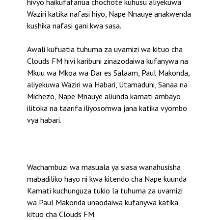
hivyo haikufafanua chochote kuhusu aliyekuwa
Waziri katika nafasi hiyo, Nape Nnauye anakwenda
kushika nafasi gani kwa sasa.
Awali kufuatia tuhuma za uvamizi wa kituo cha
Clouds FM hivi karibuni zinazodaiwa kufanywa na
Mkuu wa Mkoa wa Dar es Salaam, Paul Makonda,
aliyekuwa Waziri wa Habari, Utamaduni, Sanaa na
Michezo, Nape Mnauye aliunda kamati ambayo
ilitoka na taarifa iliyosomwa jana katika vyombo
vya habari.
Wachambuzi wa masuala ya siasa wanahusisha
mabadiliko hayo ni kwa kitendo cha Nape kuunda
Kamati kuchunguza tukio la tuhuma za uvamizi
wa Paul Makonda unaodaiwa kufanywa katika
kituo cha Clouds FM.