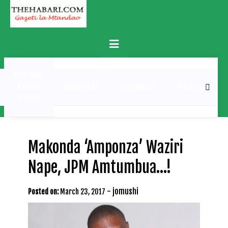
Skip
to
content
Primary
Menu
MATUKIO
KATIKA
BURUDANI
UCHAMBUZI
MICHEZO
PICHA
Makonda ‘Amponza’ Waziri
Nape, JPM Amtumbua…!
-
jomushi
Posted on:
March 23, 2017