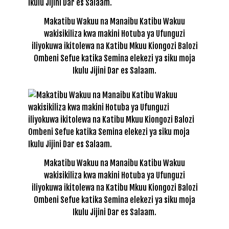
Makatibu Wakuu na Manaibu Katibu Wakuu
wakisikiliza kwa makini Hotuba ya Ufunguzi
iliyokuwa ikitolewa na Katibu Mkuu Kiongozi Balozi
Ombeni Sefue katika Semina elekezi ya siku moja
Ikulu Jijini Dar es Salaam.
Makatibu Wakuu na Manaibu Katibu Wakuu
wakisikiliza kwa makini Hotuba ya Ufunguzi
iliyokuwa ikitolewa na Katibu Mkuu Kiongozi Balozi
Ombeni Sefue katika Semina elekezi ya siku moja
Ikulu Jijini Dar es Salaam.