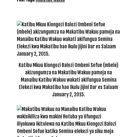
Katibu Mkuu Kiongozi Balozi Ombeni Sefue (mbele)
akizungumza na Makatibu Wakuu pamoja na
Manaibu Katibu Wakuu wakati akifungua Semina
Elekezi kwa Makatibu hao Ikulu jijini Dar es Salaam
January 2, 2015.