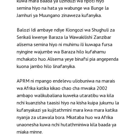
kuwa mara baada ya uzinduzi wa ripoti hiyo
semina hiyo na hata ya wabunge wa Bunge la
Jamhuri ya Muungano zinaweza kufanyika.
Balozi Idi ambaye ndiye Kiongozi wa Shughuli za
Serikali kwenye Baraza la Wawakilishi Zanzibar
alisema semina hiyo ni muhimu ili kuwapa fursa
nyingine wajumbe wa Baraza hilo kufahamu
mchakato huo. Alisema yeye binafsi pia angependa
kuona jambo hilo linafanyika.
APRM ni mpango endelevu uliobuniwa na marais
wa Afrika katika kikao chao cha mwaka 2002
ambapo walikubaliana kuweka utaratibu wa kila
nchi kuanzisha taasisi hiyo na kisha kuipa jukumu la
kufanyakazi ya kujitathmini mara kwa mara katika
nyanja za utawala bora. Mkataba huo wa Afrika
unaonesha kuwa nchi hutathminiwa kila baada ya
miaka minne.