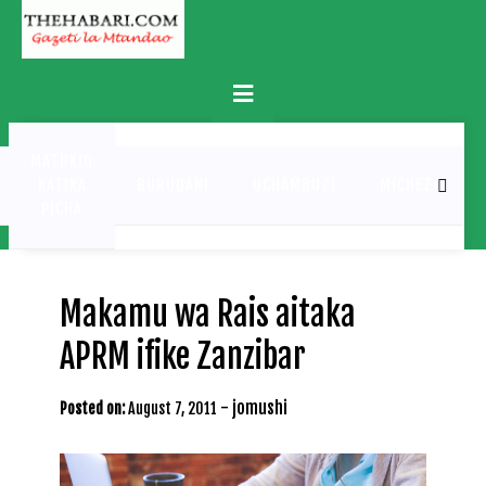
Skip
to
content
Primary
Menu
MATUKIO
KATIKA
BURUDANI
UCHAMBUZI
MICHEZO
PICHA
Makamu wa Rais aitaka
APRM ifike Zanzibar
-
jomushi
Posted on:
August 7, 2011