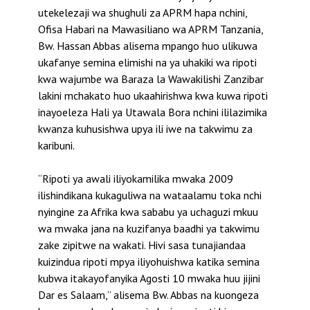
utekelezaji wa shughuli za APRM hapa nchini,
Ofisa Habari na Mawasiliano wa APRM Tanzania,
Bw. Hassan Abbas alisema mpango huo ulikuwa
ukafanye semina elimishi na ya uhakiki wa ripoti
kwa wajumbe wa Baraza la Wawakilishi Zanzibar
lakini mchakato huo ukaahirishwa kwa kuwa ripoti
inayoeleza Hali ya Utawala Bora nchini ililazimika
kwanza kuhusishwa upya ili iwe na takwimu za
karibuni.
“Ripoti ya awali iliyokamilika mwaka 2009
ilishindikana kukaguliwa na wataalamu toka nchi
nyingine za Afrika kwa sababu ya uchaguzi mkuu
wa mwaka jana na kuzifanya baadhi ya takwimu
zake zipitwe na wakati. Hivi sasa tunajiandaa
kuizindua ripoti mpya iliyohuishwa katika semina
kubwa itakayofanyika Agosti 10 mwaka huu jijini
Dar es Salaam,” alisema Bw. Abbas na kuongeza