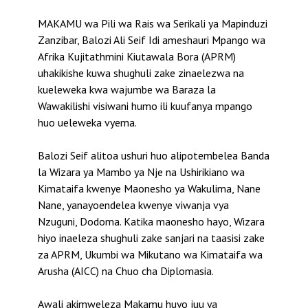
MAKAMU wa Pili wa Rais wa Serikali ya Mapinduzi
Zanzibar, Balozi Ali Seif Idi ameshauri Mpango wa
Afrika Kujitathmini Kiutawala Bora (APRM)
uhakikishe kuwa shughuli zake zinaelezwa na
kueleweka kwa wajumbe wa Baraza la
Wawakilishi visiwani humo ili kuufanya mpango
huo ueleweka vyema.
Balozi Seif alitoa ushuri huo alipotembelea Banda
la Wizara ya Mambo ya Nje na Ushirikiano wa
Kimataifa kwenye Maonesho ya Wakulima, Nane
Nane, yanayoendelea kwenye viwanja vya
Nzuguni, Dodoma. Katika maonesho hayo, Wizara
hiyo inaeleza shughuli zake sanjari na taasisi zake
za APRM, Ukumbi wa Mikutano wa Kimataifa wa
Arusha (AICC) na Chuo cha Diplomasia.
Awali akimweleza Makamu huyo juu ya