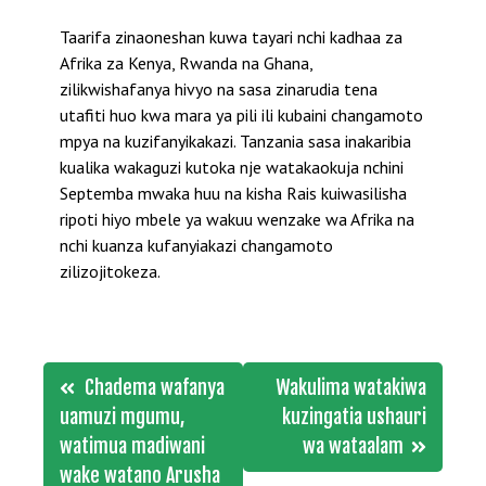
Taarifa zinaoneshan kuwa tayari nchi kadhaa za
Afrika za Kenya, Rwanda na Ghana,
zilikwishafanya hivyo na sasa zinarudia tena
utafiti huo kwa mara ya pili ili kubaini changamoto
mpya na kuzifanyikakazi. Tanzania sasa inakaribia
kualika wakaguzi kutoka nje watakaokuja nchini
Septemba mwaka huu na kisha Rais kuiwasilisha
ripoti hiyo mbele ya wakuu wenzake wa Afrika na
nchi kuanza kufanyiakazi changamoto
zilizojitokeza.
Post
Chadema wafanya
Wakulima watakiwa
navigation
uamuzi mgumu,
kuzingatia ushauri
watimua madiwani
wa wataalam
wake watano Arusha