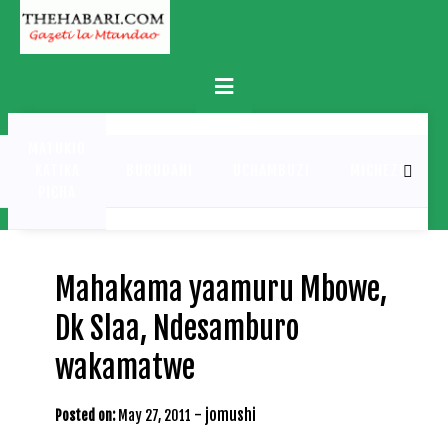
Skip
to
content
Primary
Menu
MATUKIO
KATIKA
BURUDANI
UCHAMBUZI
MICHEZO
PICHA
Mahakama yaamuru Mbowe,
Dk Slaa, Ndesamburo
wakamatwe
-
jomushi
Posted on:
May 27, 2011