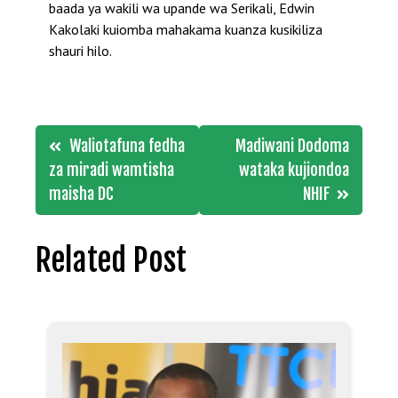
baada ya wakili wa upande wa Serikali, Edwin
Kakolaki kuiomba mahakama kuanza kusikiliza
shauri hilo.
Post
Waliotafuna fedha
Madiwani Dodoma
navigation
za miradi wamtisha
wataka kujiondoa
maisha DC
NHIF
Related Post