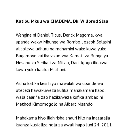
Katibu Mkuu wa CHADEMA, Dk. Willbrod Slaa
Wengine ni Daniel Titus, Derick Magoma, kwa
upande wakw Mbunge wa Rombo, Joseph Selasini
alitolewa udhuru na mdhamini wake kuwa yuko
Bagamoyo katika vikao vya Kamati za Bunge ya
Hesabu za Serikali za Mitaa, Dadi Igogo ilidaiwa
kuwa yuko katika Mitihani.
Aidha katika kesi hiyo mawakili wa upande wa
utetezi hawakuweza kufika mahakamani hapo,
wala taarifa zao hazikuweza kufika ambao ni
Method Kimomogolo na Albert Msando.
Mahakama hiyo iliahirisha shauri hilo na inatarajia
kuanza kusikiliza hoja za awali hapo Juni 24, 2011