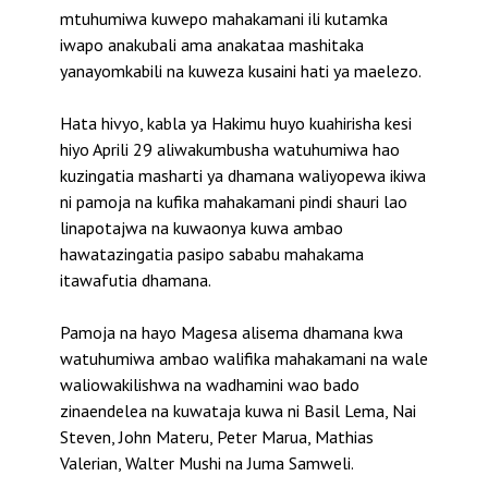
mtuhumiwa kuwepo mahakamani ili kutamka
iwapo anakubali ama anakataa mashitaka
yanayomkabili na kuweza kusaini hati ya maelezo.
Hata hivyo, kabla ya Hakimu huyo kuahirisha kesi
hiyo Aprili 29 aliwakumbusha watuhumiwa hao
kuzingatia masharti ya dhamana waliyopewa ikiwa
ni pamoja na kufika mahakamani pindi shauri lao
linapotajwa na kuwaonya kuwa ambao
hawatazingatia pasipo sababu mahakama
itawafutia dhamana.
Pamoja na hayo Magesa alisema dhamana kwa
watuhumiwa ambao walifika mahakamani na wale
waliowakilishwa na wadhamini wao bado
zinaendelea na kuwataja kuwa ni Basil Lema, Nai
Steven, John Materu, Peter Marua, Mathias
Valerian, Walter Mushi na Juma Samweli.