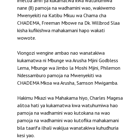
imetoa amri ya kukamatwa kwa watuhumiwa
nane (8) pamoja na wadhamini wao, wakiwemo
Mwenyekiti na Katibu Mkuu wa Chama cha
CHADEMA, Freeman Mbowe na Dk. Willbrod Slaa
kisha kufikishwa mahakamani hapo wakati
wowote.
Viongozi wengine ambao nao wanatakiwa
kukamatwa ni Mbunge wa Arusha Mjini Godbless
Lema, Mbunge wa Jimbo la Moshi Mjini, Philemon
Ndessamburo pamoja na Mwenyekiti wa
CHADEMA Mkoa wa Arusha, Samson Mwigamba.
Hakimu Mkazi wa Mahakama hiyo, Charles Magesa
alitoa hati ya kukamatwa kwa watuhumiwa hao
pamoja na wadhamini wao kutokana na wao
pamoja na wadhamini wao kutofika mahakamani
bila taarifa ilhali wakijua wanatakiwa kuhudhuria
kesi yao.