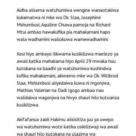
Aidha alisema watuhumiwa wengine wanaotakiwa
kukamatwa ni mke wa Dk. Slaa, Josephine
Mshumbusi, Aquiline Chuwa pamoja na Richard
Mtui ambao hawakufika pia mahakamani hapo
wala wadhamini waliokuwa wamewadhamini.
Kesi hiyo ambayo ilikwama kusikilizwa maelezo ya
awali katika mahakama hiyo Aprili 29 mwaka huu
kutokana na baadhi ya watuhumiwa kushindwa
kufika mahakamani, akiwemo mke wa Dk. Willbrod
Slaa, Mshumbusi aliyedaiwa kuwa ni mgonjwa,
Mathias Valerian na Dadi Igogo ambao nao
walidaiwa wagonjwa na hivyo shauri hilo kutoanza
kusikilizwa.
Akifafanua zaidi Hakimu alisisitiza juu ya uwepo
wa watuhumiwa wote katika usikilizwaji wa awali
wa shauri hilo kutokana na ulazima wa