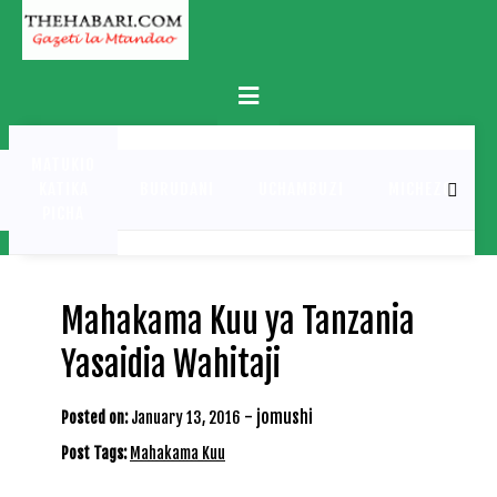
Skip
to
content
Primary
Menu
MATUKIO
KATIKA
BURUDANI
UCHAMBUZI
MICHEZO
PICHA
Mahakama Kuu ya Tanzania
Yasaidia Wahitaji
-
jomushi
Posted on:
January 13, 2016
Post Tags:
Mahakama Kuu