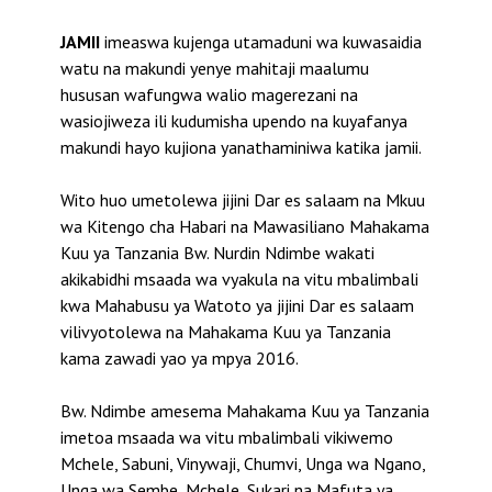
JAMII
imeaswa kujenga utamaduni wa kuwasaidia
watu na makundi yenye mahitaji maalumu
hususan wafungwa walio magerezani na
wasiojiweza ili kudumisha upendo na kuyafanya
makundi hayo kujiona yanathaminiwa katika jamii.
Wito huo umetolewa jijini Dar es salaam na Mkuu
wa Kitengo cha Habari na Mawasiliano Mahakama
Kuu ya Tanzania Bw. Nurdin Ndimbe wakati
akikabidhi msaada wa vyakula na vitu mbalimbali
kwa Mahabusu ya Watoto ya jijini Dar es salaam
vilivyotolewa na Mahakama Kuu ya Tanzania
kama zawadi yao ya mpya 2016.
Bw. Ndimbe amesema Mahakama Kuu ya Tanzania
imetoa msaada wa vitu mbalimbali vikiwemo
Mchele, Sabuni, Vinywaji, Chumvi, Unga wa Ngano,
Unga wa Sembe, Mchele, Sukari na Mafuta ya