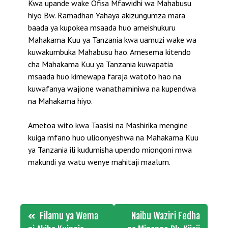
Kwa upande wake Ofisa Mfawidhi wa Mahabusu
hiyo Bw. Ramadhan Yahaya akizungumza mara
baada ya kupokea msaada huo ameishukuru
Mahakama Kuu ya Tanzania kwa uamuzi wake wa
kuwakumbuka Mahabusu hao. Amesema kitendo
cha Mahakama Kuu ya Tanzania kuwapatia
msaada huo kimewapa faraja watoto hao na
kuwafanya wajione wanathaminiwa na kupendwa
na Mahakama hiyo.
Ametoa wito kwa Taasisi na Mashirika mengine
kuiga mfano huo ulioonyeshwa na Mahakama Kuu
ya Tanzania ili kudumisha upendo miongoni mwa
makundi ya watu wenye mahitaji maalum.
Post
Filamu ya Wema
Naibu Waziri Fedha