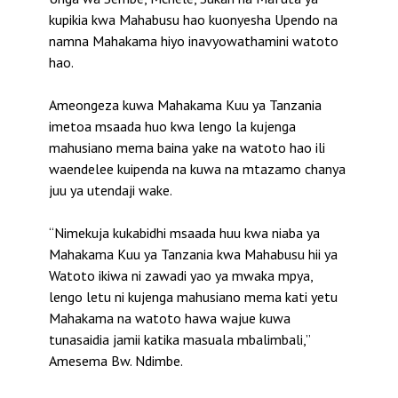
kupikia kwa Mahabusu hao kuonyesha Upendo na
namna Mahakama hiyo inavyowathamini watoto
hao.
Ameongeza kuwa Mahakama Kuu ya Tanzania
imetoa msaada huo kwa lengo la kujenga
mahusiano mema baina yake na watoto hao ili
waendelee kuipenda na kuwa na mtazamo chanya
juu ya utendaji wake.
“Nimekuja kukabidhi msaada huu kwa niaba ya
Mahakama Kuu ya Tanzania kwa Mahabusu hii ya
Watoto ikiwa ni zawadi yao ya mwaka mpya,
lengo letu ni kujenga mahusiano mema kati yetu
Mahakama na watoto hawa wajue kuwa
tunasaidia jamii katika masuala mbalimbali,”
Amesema Bw. Ndimbe.