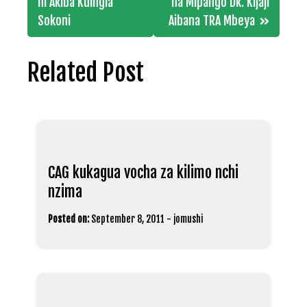
navigation
ni Akiba Kuingia
na Mipango Dk. Kijaji
Sokoni
Aibana TRA Mbeya
Related Post
CAG kukagua vocha za kilimo nchi
nzima
Posted on:
September 8, 2011
-
jomushi