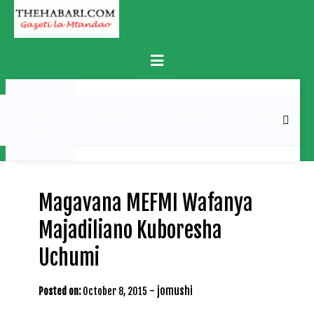
Skip
to
content
Primary
Menu
MATUKIO
KATIKA
BURUDANI
UCHAMBUZI
MICHEZO
PICHA
Magavana MEFMI Wafanya
Majadiliano Kuboresha
Uchumi
-
jomushi
Posted on:
October 8, 2015