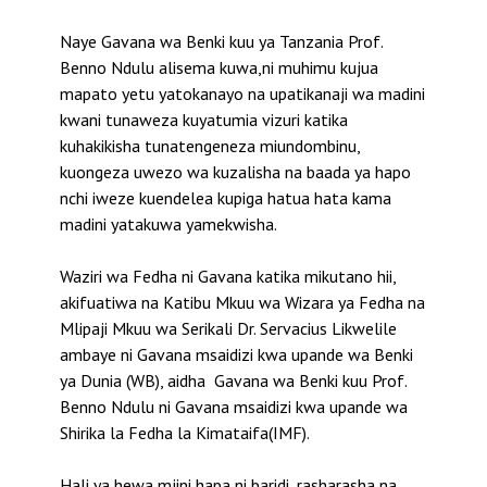
Naye Gavana wa Benki kuu ya Tanzania Prof.
Benno Ndulu alisema kuwa,ni muhimu kujua
mapato yetu yatokanayo na upatikanaji wa madini
kwani tunaweza kuyatumia vizuri katika
kuhakikisha tunatengeneza miundombinu,
kuongeza uwezo wa kuzalisha na baada ya hapo
nchi iweze kuendelea kupiga hatua hata kama
madini yatakuwa yamekwisha.
Waziri wa Fedha ni Gavana katika mikutano hii,
akifuatiwa na Katibu Mkuu wa Wizara ya Fedha na
Mlipaji Mkuu wa Serikali Dr. Servacius Likwelile
ambaye ni Gavana msaidizi kwa upande wa Benki
ya Dunia (WB), aidha Gavana wa Benki kuu Prof.
Benno Ndulu ni Gavana msaidizi kwa upande wa
Shirika la Fedha la Kimataifa(IMF).
Hali ya hewa mjini hapa ni baridi, rasharasha na