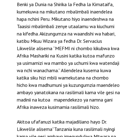
Benki ya Dunia na Shirika la Fedha la Kimataifa,
kumekuwa na mikutano mbalimbali inaendelea
hapa nchini Peru. Mikutano hiyo inaendeshwa na
Taasisi mbalimbali zenye utaalamu wa kiuchumi
na kifedha. Akizungumza na waandishi wa habari,
katibu Mkuu Wizara ya fedha Dr. Servacius
Likwelile alisema “MEFMI ni chombo kikubwa kwa
Afrika Mashariki na Kusini katika kutoa mafunzo
ya usimamizi wa mambo ya uchumi kwa watendaji
wa nchi wanachama.” Aliendelea kusema kuwa
katika siku hizi mbili wamekutana na chombo
hicho kwa madhumuni ya kuzungumzia maendeleo
ambayo yanatokana na rasilimali kama vile gesi na
madinii na kutoa mapendekezo ya namna gani
Afrika inaweza kusimamia rasilimali hizo.
Akitoa ufafanuzi katika majadiliano hayo Dr.
Likwelile alisema”Tanzania kuna rasilimali nyingi
kama vile gesi ambayo imegunduliwa Mtwara na