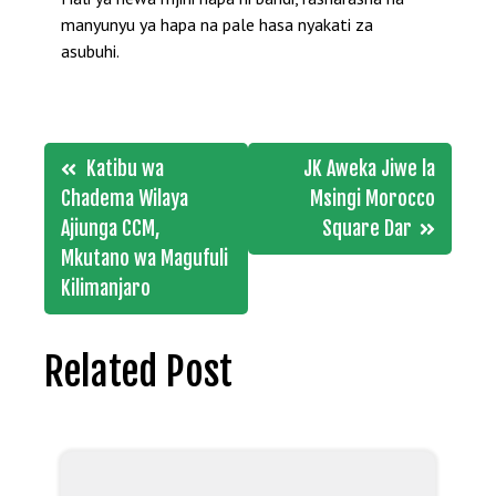
manyunyu ya hapa na pale hasa nyakati za
asubuhi.
Post
Katibu wa
JK Aweka Jiwe la
navigation
Chadema Wilaya
Msingi Morocco
Ajiunga CCM,
Square Dar
Mkutano wa Magufuli
Kilimanjaro
Related Post