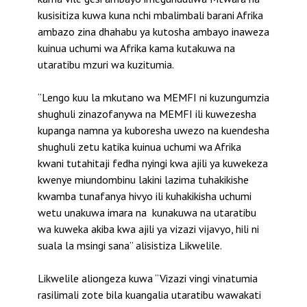
kusisitiza kuwa kuna nchi mbalimbali barani Afrika
ambazo zina dhahabu ya kutosha ambayo inaweza
kuinua uchumi wa Afrika kama kutakuwa na
utaratibu mzuri wa kuzitumia.
“Lengo kuu la mkutano wa MEMFI ni kuzungumzia
shughuli zinazofanywa na MEMFI ili kuwezesha
kupanga namna ya kuboresha uwezo na kuendesha
shughuli zetu katika kuinua uchumi wa Afrika
kwani tutahitaji fedha nyingi kwa ajili ya kuwekeza
kwenye miundombinu lakini lazima tuhakikishe
kwamba tunafanya hivyo ili kuhakikisha uchumi
wetu unakuwa imara na kunakuwa na utaratibu
wa kuweka akiba kwa ajili ya vizazi vijavyo, hili ni
suala la msingi sana” alisistiza Likwelile.
Likwelile aliongeza kuwa “Vizazi vingi vinatumia
rasilimali zote bila kuangalia utaratibu wawakati