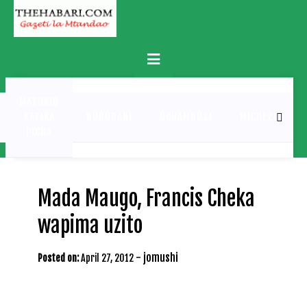
Skip
to
content
Primary
Menu
MATUKIO
KATIKA
BURUDANI
UCHAMBUZI
MICHEZO
PICHA
Mada Maugo, Francis Cheka
wapima uzito
-
jomushi
Posted on:
April 27, 2012