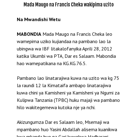
Mada Maugo na Francis Cheka wakipima uzito
Na Mwandishi Wetu
MABONDIA
Mada Maugo na Francis Cheka leo
wamepima uziko kujiandaa na pambano lao la
ubingwa wa IBF litakalofanyika Aprili 28, 2012
katika Ukumbi wa PTA, Dar es Salaam. Mabondia
hao wamepatikana na KG.KG.76.5.
Pambano lao linatarajiwa kuwa na uzito wa kg 75
la raundi 12 la Kimataifa ambapo linatarajiwa
kuwa chini ya Kamisheni ya Kamisheni ya Ngumi za
Kulipwa Tanzania (TPBC) huku majaji wa pambano
hilo wakitegemewa kutoka nje ya nchi.
Akizungumza Dar es Salaam leo, Msemaji wa
mpambano huo Yasini Abdallah alisema kuanikwa
kwa mkanda huo na Gari kuwekwa Hadharani