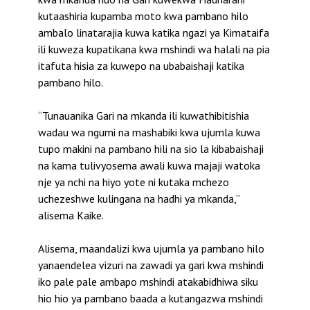
kutaashiria kupamba moto kwa pambano hilo
ambalo linatarajia kuwa katika ngazi ya Kimataifa
ili kuweza kupatikana kwa mshindi wa halali na pia
itafuta hisia za kuwepo na ubabaishaji katika
pambano hilo.
“Tunauanika Gari na mkanda ili kuwathibitishia
wadau wa ngumi na mashabiki kwa ujumla kuwa
tupo makini na pambano hili na sio la kibabaishaji
na kama tulivyosema awali kuwa majaji watoka
nje ya nchi na hiyo yote ni kutaka mchezo
uchezeshwe kulingana na hadhi ya mkanda,”
alisema Kaike.
Alisema, maandalizi kwa ujumla ya pambano hilo
yanaendelea vizuri na zawadi ya gari kwa mshindi
iko pale pale ambapo mshindi atakabidhiwa siku
hio hio ya pambano baada a kutangazwa mshindi