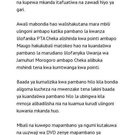
na kupewa mkanda itafuatiwa na zawadi hiyo ya
gari.
Awali mabondia hao walishakutana mara mbili
ulingoni ambapo katika pambano la kwanza
lilofanika PTA Cheka alishinda kwa pointi ambapo
Maugo hakukubali matokeo hao na kuandaliwa
pambano la marudiano lilofanyika Uwanja wa
Jamuhuri Morogoro ambapo Cheka aliibuka
mshindi tena kwa kumtwanga kwa pointi.
Baada ya kumalizika kwa pambano hilo kila bondia
aligoma kucheza na mwenzake tena lakini baada
ya kuandaliwa pambano hilo la ubingwa kila
mmoja alibadilisha nia na kuamua kurudi ulingoni
kuwania mkanda huo.
Mbali na kuwepo mapambano ya ngumi kutakuwa
na uuzwaji wa DVD zenye mapambano ya