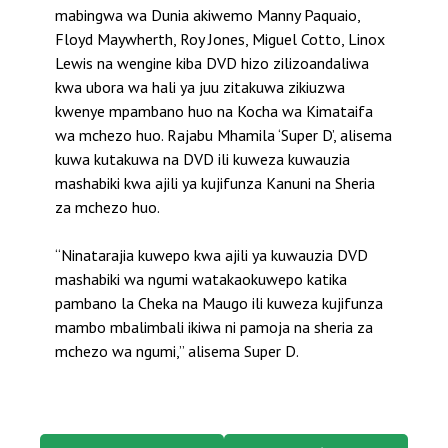
mabingwa wa Dunia akiwemo Manny Paquaio,
Floyd Maywherth, Roy Jones, Miguel Cotto, Linox
Lewis na wengine kiba DVD hizo zilizoandaliwa
kwa ubora wa hali ya juu zitakuwa zikiuzwa
kwenye mpambano huo na Kocha wa Kimataifa
wa mchezo huo. Rajabu Mhamila ‘Super D’, alisema
kuwa kutakuwa na DVD ili kuweza kuwauzia
mashabiki kwa ajili ya kujifunza Kanuni na Sheria
za mchezo huo.
“Ninatarajia kuwepo kwa ajili ya kuwauzia DVD
mashabiki wa ngumi watakaokuwepo katika
pambano la Cheka na Maugo ili kuweza kujifunza
mambo mbalimbali ikiwa ni pamoja na sheria za
mchezo wa ngumi,” alisema Super D.