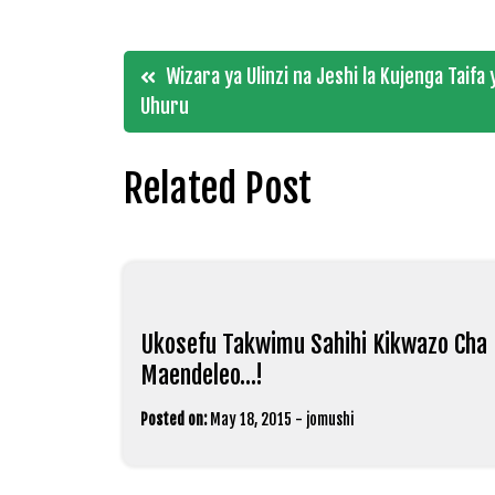
Post
Wizara ya Ulinzi na Jeshi la Kujenga Taif
Uhuru
navigation
Related Post
Ukosefu Takwimu Sahihi Kikwazo Cha
Maendeleo…!
Posted on:
May 18, 2015
-
jomushi