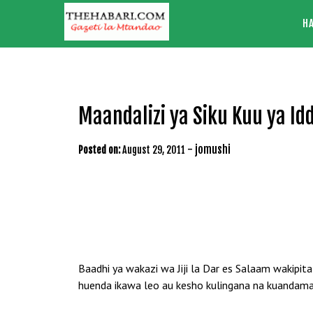
Skip
H
to
content
Maandalizi ya Siku Kuu ya Idd 
-
jomushi
Posted on:
August 29, 2011
Baadhi ya wakazi wa Jiji la Dar es Salaam wakipita
huenda ikawa leo au kesho kulingana na kuandama