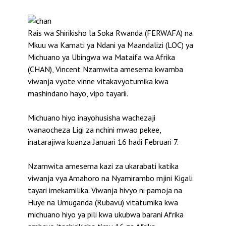
Rais wa Shirikisho la Soka Rwanda (FERWAFA) na
Mkuu wa Kamati ya Ndani ya Maandalizi (LOC) ya
Michuano ya Ubingwa wa Mataifa wa Afrika
(CHAN), Vincent Nzamwita amesema kwamba
viwanja vyote vinne vitakavyotumika kwa
mashindano hayo, vipo tayarii.
Michuano hiyo inayohusisha wachezaji
wanaocheza Ligi za nchini mwao pekee,
inatarajiwa kuanza Januari 16 hadi Februari 7.
Nzamwita amesema kazi za ukarabati katika
viwanja vya Amahoro na Nyamirambo mjini Kigali
tayari imekamilika. Viwanja hivyo ni pamoja na
Huye na Umuganda (Rubavu) vitatumika kwa
michuano hiyo ya pili kwa ukubwa barani Afrika