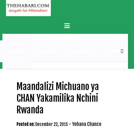
Skip
to
content
Primary
Menu
MATUKIO
KATIKA
BURUDANI
UCHAMBUZI
MICHEZO
PICHA
Maandalizi Michuano ya
CHAN Yakamilika Nchini
Rwanda
-
Yohana Chance
Posted on:
December 22, 2015