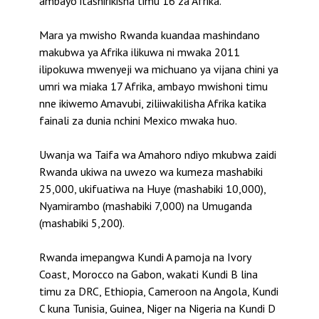
ambayo itashirikisha timu 16 za Afrika.
Mara ya mwisho Rwanda kuandaa mashindano
makubwa ya Afrika ilikuwa ni mwaka 2011
ilipokuwa mwenyeji wa michuano ya vijana chini ya
umri wa miaka 17 Afrika, ambayo mwishoni timu
nne ikiwemo Amavubi, ziliiwakilisha Afrika katika
fainali za dunia nchini Mexico mwaka huo.
Uwanja wa Taifa wa Amahoro ndiyo mkubwa zaidi
Rwanda ukiwa na uwezo wa kumeza mashabiki
25,000, ukifuatiwa na Huye (mashabiki 10,000),
Nyamirambo (mashabiki 7,000) na Umuganda
(mashabiki 5,200).
Rwanda imepangwa Kundi A pamoja na Ivory
Coast, Morocco na Gabon, wakati Kundi B lina
timu za DRC, Ethiopia, Cameroon na Angola, Kundi
C kuna Tunisia, Guinea, Niger na Nigeria na Kundi D