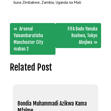
kuna Zimbabwe, Zambia, Uganda na Mali
Post
Arsenal
FIFA Bado Yanuka
navigation
Yaisambaratisha
Rushwa, Tokyo
Manchester City
Ahojiwa
mabao 2
Related Post
Bondia Muhammadi Azikwa Kama
Mfalme