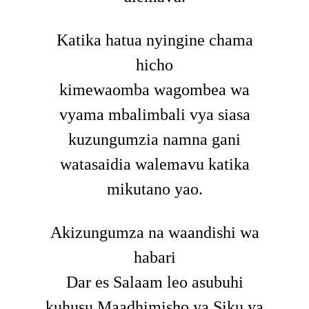
Katika hatua nyingine chama
hicho
kimewaomba wagombea wa
vyama mbalimbali vya siasa
kuzungumzia namna gani
watasaidia walemavu katika
mikutano yao.
Akizungumza na waandishi wa
habari
Dar es Salaam leo asubuhi
kuhusu Maadhimisho ya Siku ya