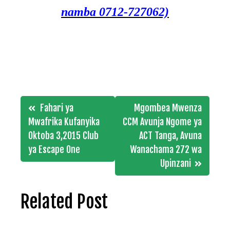
namba 0712-727062)
Post
Fahari ya
Mgombea Mwenza
navigation
Mwafrika Kufanyika
CCM Avunja Ngome ya
Oktoba 3,2015 Club
ACT Tanga, Avuna
ya Escape One
Wanachama 272 wa
Upinzani
Related Post