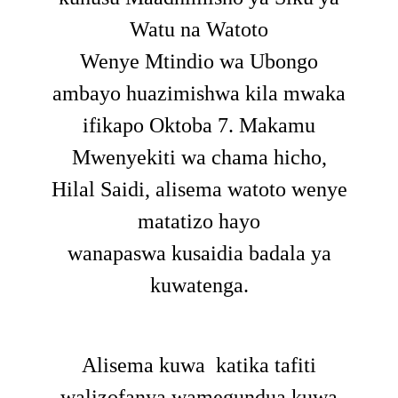
Watu na Watoto
Wenye Mtindio wa Ubongo
ambayo huazimishwa kila mwaka
ifikapo Oktoba 7. Makamu
Mwenyekiti wa chama hicho,
Hilal Saidi, alisema watoto wenye
matatizo hayo
wanapaswa kusaidia badala ya
kuwatenga.
Alisema kuwa katika tafiti
walizofanya wamegundua kuwa