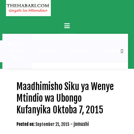
Skip
to
content
Primary
Menu
MATUKIO
KATIKA
BURUDANI
UCHAMBUZI
MICHEZO
PICHA
Maadhimisho Siku ya Wenye
Mtindio wa Ubongo
Kufanyika Oktoba 7, 2015
-
jomushi
Posted on:
September 21, 2015