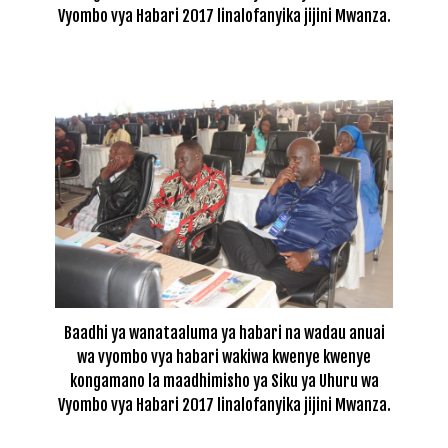
Vyombo vya Habari 2017 linalofanyika jijini Mwanza.
Baadhi ya wanataaluma ya habari na wadau anuai
wa vyombo vya habari wakiwa kwenye kwenye
kongamano la maadhimisho ya Siku ya Uhuru wa
Vyombo vya Habari 2017 linalofanyika jijini Mwanza.