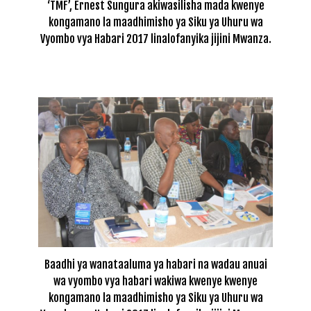
‘TMF’, Ernest Sungura akiwasilisha mada kwenye
kongamano la maadhimisho ya Siku ya Uhuru wa
Vyombo vya Habari 2017 linalofanyika jijini Mwanza.
Baadhi ya wanataaluma ya habari na wadau anuai
wa vyombo vya habari wakiwa kwenye kwenye
kongamano la maadhimisho ya Siku ya Uhuru wa