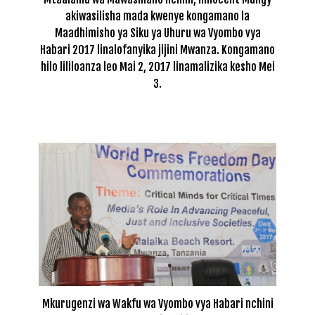
akiwasilisha mada kwenye kongamano la
Maadhimisho ya Siku ya Uhuru wa Vyombo vya
Habari 2017 linalofanyika jijini Mwanza. Kongamano
hilo lililoanza leo Mai 2, 2017 linamalizika kesho Mei
3.
Mkurugenzi wa Wakfu wa Vyombo vya Habari nchini