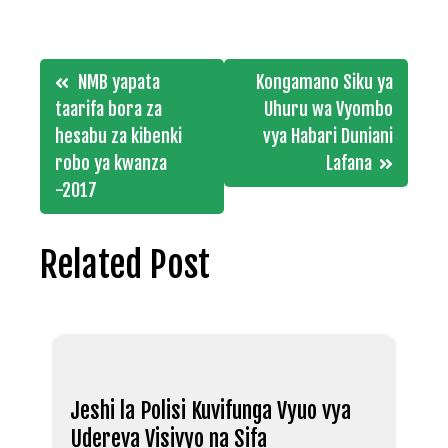
Post
NMB yapata
Kongamano Siku ya
navigation
taarifa bora za
Uhuru wa Vyombo
hesabu za kibenki
vya Habari Duniani
robo ya kwanza
Lafana
-2017
Related Post
Jeshi la Polisi Kuvifunga Vyuo vya
Udereva Visivyo na Sifa