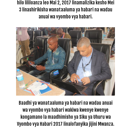
hilo lililoanza leo Mai 2, 2017 linamalizika kesho Mei
3 linashirikisha wanataaluma ya habari na wadau
anuai wa vyombo vya habari.
Baadhi ya wanataaluma ya habari na wadau anuai
wa vyombo vya habari wakiwa kwenye kwenye
kongamano la maadhimisho ya Siku ya Uhuru wa
Vyombo vya Habari 2017 linalofanyika jijini Mwanza.