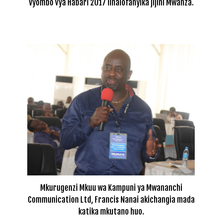
Vyombo vya Habari 2017 linalofanyika jijini Mwanza.
Mkurugenzi Mkuu wa Kampuni ya Mwananchi
Communication Ltd, Francis Nanai akichangia mada
katika mkutano huo.