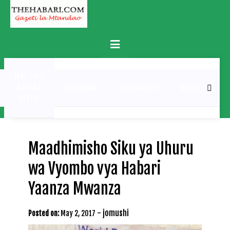
Skip
to
content
Primary
Menu
MATUKIO
KATIKA
BURUDANI
UCHAMBUZI
MICHEZO
PICHA
Maadhimisho Siku ya Uhuru
wa Vyombo vya Habari
Yaanza Mwanza
-
jomushi
Posted on:
May 2, 2017