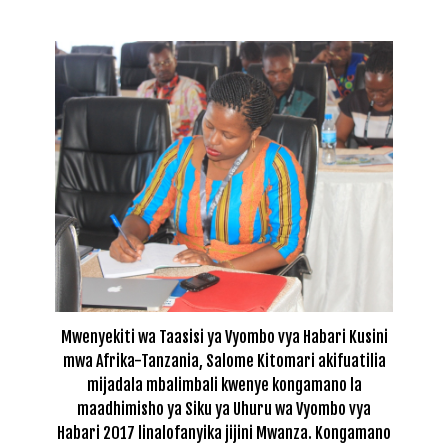
Mwenyekiti wa Taasisi ya Vyombo vya Habari Kusini
mwa Afrika-Tanzania, Salome Kitomari akifuatilia
mijadala mbalimbali kwenye kongamano la
maadhimisho ya Siku ya Uhuru wa Vyombo vya
Habari 2017 linalofanyika jijini Mwanza. Kongamano