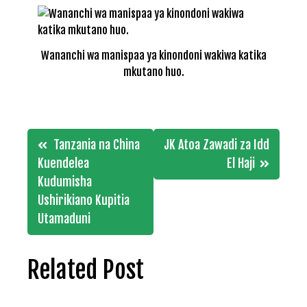
Wananchi wa manispaa ya kinondoni wakiwa katika
mkutano huo.
Post
Tanzania na China
JK Atoa Zawadi za Idd
navigation
Kuendelea
El Haji
Kudumisha
Ushirikiano Kupitia
Utamaduni
Related Post