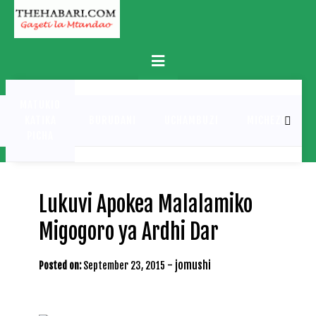
Skip
to
content
Primary
Menu
MATUKIO
KATIKA
BURUDANI
UCHAMBUZI
MICHEZO
PICHA
Lukuvi Apokea Malalamiko
Migogoro ya Ardhi Dar
-
jomushi
Posted on:
September 23, 2015