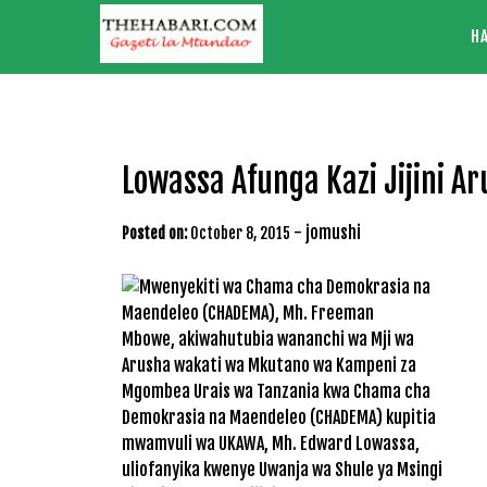
Skip
H
to
content
Lowassa Afunga Kazi Jijini A
-
jomushi
Posted on:
October 8, 2015