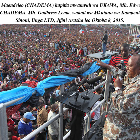
a Maendeleo (CHADEMA) kupitia mwamvuli wa UKAWA, Mh. Edwa
ya CHADEMA, Mh. Godbress Lema, wakati wa Mkutano wa Kampeni 
Sinoni, Unga LTD, Jijini Arusha leo Oktoba 8, 2015.