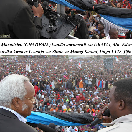
 Maendeleo (CHADEMA) kupitia mwamvuli wa UKAWA, Mh. Edward
nyika kwenye Uwanja wa Shule ya Msingi Sinoni, Unga LTD, Jijini