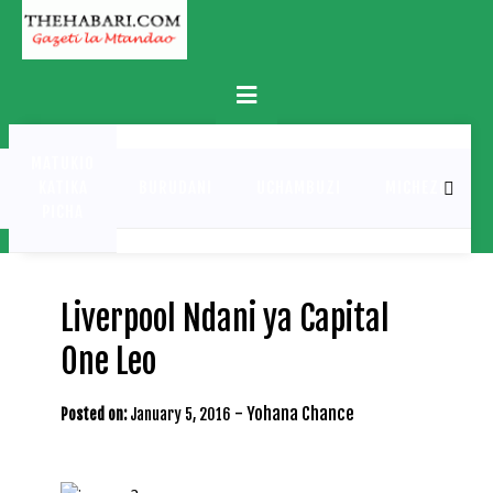
Skip
to
content
Primary
Menu
MATUKIO
KATIKA
BURUDANI
UCHAMBUZI
MICHEZO
PICHA
Liverpool Ndani ya Capital
One Leo
-
Yohana Chance
Posted on:
January 5, 2016