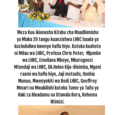
Meza Kuu ikionesha Kitabu cha Maadhimisho
ya Miaka 20 tangu kuanzishwa LHRC baada ya
kuzinduliwa kwenye hafla hiyo. Kutoka kushoto
ni Mdau wa LHRC, Profesa Chris Peter,
Mjumbe
wa LHRC, Emeliana Mboye,
Mkurugenzi
Mtendaji wa LHRC, Dk.Helen Kijo-Bisimba, Mgeni
rasmi wa hafla hiyo, Jaji mstaafu, Osebia
Munuo, Mwenyekiti wa Bodi LHRC, Geoffrey
Mmari na
Mwakilishi kutoka Tume ya Taifa ya
Haki za Binadamu na Utawala Bora, Rehema
Ntimizi.