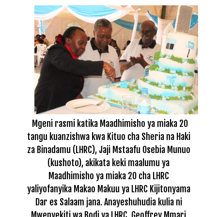
Mgeni rasmi katika Maadhimisho ya miaka 20
tangu kuanzishwa kwa Kituo cha Sheria na Haki
za Binadamu (LHRC), Jaji Mstaafu Osebia Munuo
(kushoto), akikata keki maalumu ya
Maadhimisho ya miaka 20 cha LHRC
yaliyofanyika Makao Makuu ya LHRC Kijitonyama
Dar es Salaam jana. Anayeshuhudia kulia ni
Mwenyekiti wa Bodi ya LHRC, Geoffrey Mmari