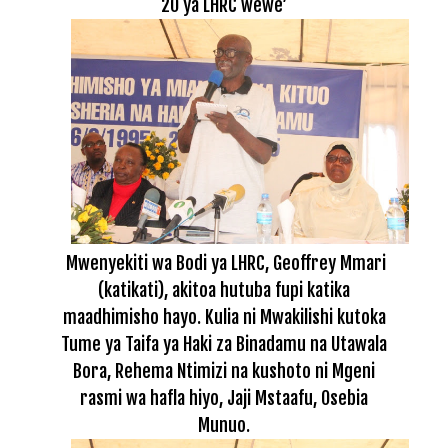
20 ya LHRC wewe’
Mwenyekiti wa Bodi ya LHRC, Geoffrey Mmari
(katikati), akitoa hutuba fupi katika
maadhimisho hayo. Kulia ni Mwakilishi kutoka
Tume ya Taifa ya Haki za Binadamu na Utawala
Bora, Rehema Ntimizi na kushoto ni Mgeni
rasmi wa hafla hiyo, Jaji Mstaafu, Osebia
Munuo.