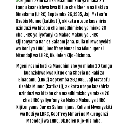
Mgeni rasmi katika Maadhimisho ya miaka 20 tangu
kuanzishwa kwa Kituo cha Sheria na Haki za
Binadamu (LHRC) Septemba 26,1995, Jaji Mstaafu
Osebia Munuo (katikati), akikata utepe kuashiria
uzinduzi wa kitabu cha maadhimisho ya miaka 20
cha LHRC yaliyofanyika Makao Makuu ya LHRC
Kijitonyama Dar es Salaam jana. Kulia ni Mwenyekiti
wa Bodi ya LHRC, Geoffrey Mmari na Mkurugenzi
Mtendaji wa LHRC, Dk.Helen Kijo-Bisimba.