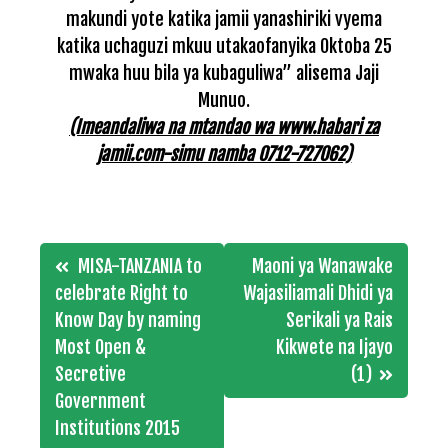
makundi yote katika jamii yanashiriki vyema
katika uchaguzi mkuu utakaofanyika Oktoba 25
mwaka huu bila ya kubaguliwa” alisema Jaji
Munuo.
(Imeandaliwa na mtandao wa www.habari za
jamii.com-simu namba 0712-727062)
Post
MISA-TANZANIA to
Maoni ya Wanawake
navigation
celebrate Right to
Wajasiliamali Dhidi ya
Know Day by naming
Serikali ya Rais
Most Open &
Kikwete na Ijayo
Secretive
(1)
Government
Institutions 2015