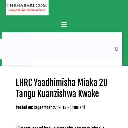
Skip
to
content
Primary
Menu
MATUKIO
KATIKA
BURUDANI
UCHAMBUZI
MICHEZO
PICHA
LHRC Yaadhimisha Miaka 20
Tangu Kuanzishwa Kwake
-
jomushi
Posted on:
September 27, 2015