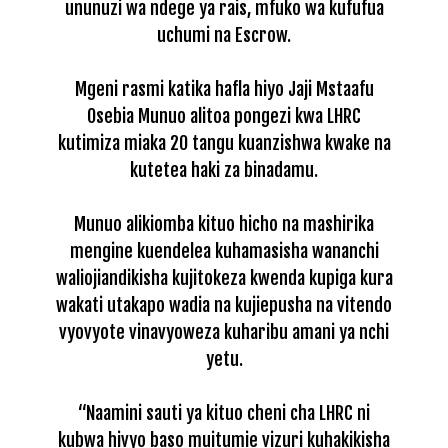
ununuzi wa ndege ya rais, mfuko wa kufufua
uchumi na Escrow.
Mgeni rasmi katika hafla hiyo Jaji Mstaafu
Osebia Munuo alitoa pongezi kwa LHRC
kutimiza miaka 20 tangu kuanzishwa kwake na
kutetea haki za binadamu.
Munuo alikiomba kituo hicho na mashirika
mengine kuendelea kuhamasisha wananchi
waliojiandikisha kujitokeza kwenda kupiga kura
wakati utakapo wadia na kujiepusha na vitendo
vyovyote vinavyoweza kuharibu amani ya nchi
yetu.
“Naamini sauti ya kituo cheni cha LHRC ni
kubwa hivyo baso muitumie vizuri kuhakikisha