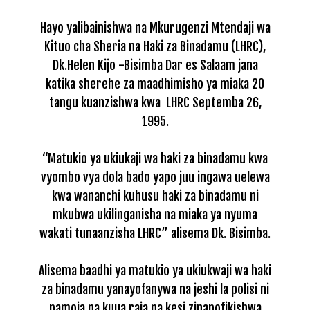
Hayo yalibainishwa na Mkurugenzi Mtendaji wa
Kituo cha Sheria na Haki za Binadamu (LHRC),
Dk.Helen Kijo -Bisimba Dar es Salaam jana
katika sherehe za maadhimisho ya miaka 20
tangu kuanzishwa kwa LHRC Septemba 26,
1995.
“Matukio ya ukiukaji wa haki za binadamu kwa
vyombo vya dola bado yapo juu ingawa uelewa
kwa wananchi kuhusu haki za binadamu ni
mkubwa ukilinganisha na miaka ya nyuma
wakati tunaanzisha LHRC” alisema Dk. Bisimba.
Alisema baadhi ya matukio ya ukiukwaji wa haki
za binadamu yanayofanywa na jeshi la polisi ni
pamoja na kuua raia na kesi zinapofikishwa