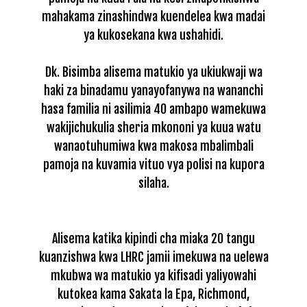
mahakama zinashindwa kuendelea kwa madai
ya kukosekana kwa ushahidi.
Dk. Bisimba alisema matukio ya ukiukwaji wa
haki za binadamu yanayofanywa na wananchi
hasa familia ni asilimia 40 ambapo wamekuwa
wakijichukulia sheria mkononi ya kuua watu
wanaotuhumiwa kwa makosa mbalimbali
pamoja na kuvamia vituo vya polisi na kupora
silaha.
Alisema katika kipindi cha miaka 20 tangu
kuanzishwa kwa LHRC jamii imekuwa na uelewa
mkubwa wa matukio ya kifisadi yaliyowahi
kutokea kama Sakata la Epa, Richmond,