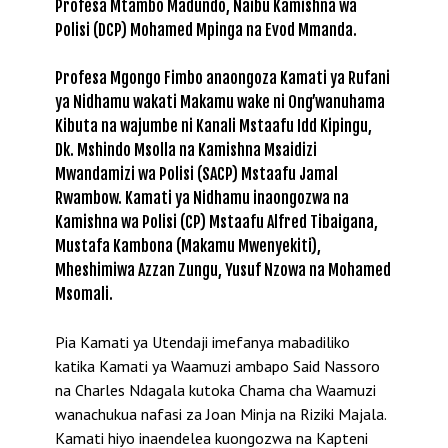
Profesa Mtambo Madundo, Naibu Kamishna wa
Polisi (DCP) Mohamed Mpinga na Evod Mmanda.
Profesa Mgongo Fimbo anaongoza Kamati ya Rufani
ya Nidhamu wakati Makamu wake ni Ong’wanuhama
Kibuta na wajumbe ni Kanali Mstaafu Idd Kipingu,
Dk. Mshindo Msolla na Kamishna Msaidizi
Mwandamizi wa Polisi (SACP) Mstaafu Jamal
Rwambow. Kamati ya Nidhamu inaongozwa na
Kamishna wa Polisi (CP) Mstaafu Alfred Tibaigana,
Mustafa Kambona (Makamu Mwenyekiti),
Mheshimiwa Azzan Zungu, Yusuf Nzowa na Mohamed
Msomali.
Pia Kamati ya Utendaji imefanya mabadiliko
katika Kamati ya Waamuzi ambapo Said Nassoro
na Charles Ndagala kutoka Chama cha Waamuzi
wanachukua nafasi za Joan Minja na Riziki Majala.
Kamati hiyo inaendelea kuongozwa na Kapteni