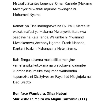
Mstaafu Stanley Lugenge, Omar Kasinde (Makamu
Mwenyekiti) wakati mjumbe mwingine ni
Mohamed Nyama.
Kamati ya Tiba inaongozwa na Dk. Paul Marealle
wakati nafasi ya Makamu Mwenyekiti itajazwa
baadaye na Rais Tenga. Wajumbe ni Mwanandi
Mwankemwa, Anthony Ngome, Frank Mhonda,
Kapteni Joakim Mshanga na Helen Semu.
Rais Tenga alisema mabadiliko mengine
yamefanyika kutokana na waliokuwa wajumbe
kuomba kupumzika. Wajumbe walioomba
kupumzika ni Dk. Sylvester Faya, Idd Mtiginjola na
Deo Lyatto
Boniface Wambura, Ofisa Habari
Shirikisho la Mpira wa Miguu Tanzania (TFF)