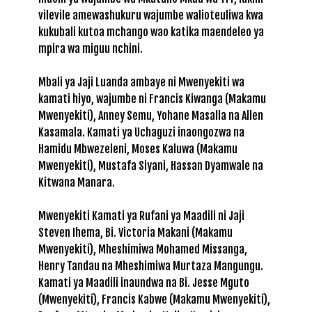
vilevile amewashukuru wajumbe walioteuliwa kwa
kukubali kutoa mchango wao katika maendeleo ya
mpira wa miguu nchini.
Mbali ya Jaji Luanda ambaye ni Mwenyekiti wa
kamati hiyo, wajumbe ni Francis Kiwanga (Makamu
Mwenyekiti), Anney Semu, Yohane Masalla na Allen
Kasamala. Kamati ya Uchaguzi inaongozwa na
Hamidu Mbwezeleni, Moses Kaluwa (Makamu
Mwenyekiti), Mustafa Siyani, Hassan Dyamwale na
Kitwana Manara.
Mwenyekiti Kamati ya Rufani ya Maadili ni Jaji
Steven Ihema, Bi. Victoria Makani (Makamu
Mwenyekiti), Mheshimiwa Mohamed Missanga,
Henry Tandau na Mheshimiwa Murtaza Mangungu.
Kamati ya Maadili inaundwa na Bi. Jesse Mguto
(Mwenyekiti), Francis Kabwe (Makamu Mwenyekiti),