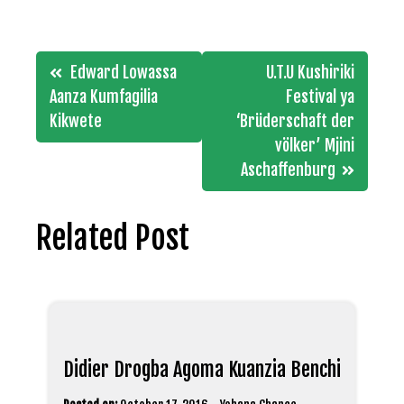
Post
Edward Lowassa
U.T.U Kushiriki
navigation
Aanza Kumfagilia
Festival ya
Kikwete
‘Brüderschaft der
völker’ Mjini
Aschaffenburg
Related Post
Didier Drogba Agoma Kuanzia Benchi