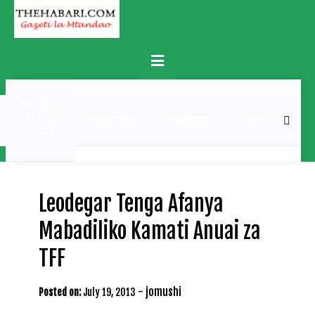
Skip
to
content
Primary
Menu
MATUKIO
KATIKA
BURUDANI
UCHAMBUZI
MICHEZO
PICHA
Leodegar Tenga Afanya
Mabadiliko Kamati Anuai za
TFF
-
jomushi
Posted on:
July 19, 2013