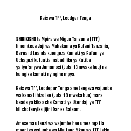
Rais wa TFF, Leodger Tenga
SHIRIKISHO
la Mpira wa Miguu Tanzania (TFF)
limemteua Jaji wa Mahakama ya Rufani Tanzania,
Bernard Luanda kuongoza Kamati ya Rufani ya
Uchaguzi kufuatia mabadiliko ya Katiba
yaliyofanywa Jumamosi (Julai 13 mwaka huu) na
kuingiza kamati nyingine mpya.
Rais wa TFF, Leodegar Tenga ametangaza wajumbe
wa kamati hizo leo (Julai 18 mwaka huu) mara
baada ya kikao cha Kamati ya Utendaji ya TFF
kilichofanyika jijini Dar es Salaam.
Amesema uteuzi wa wajumbe hao umezingatia
maoni ya wajumbe wa Mkutano Mkuu wa TFF, lakini